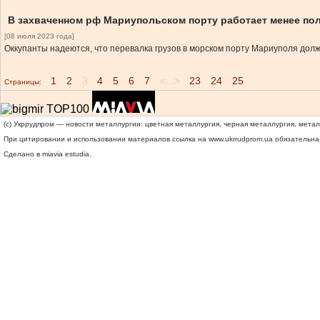
В захваченном рф Мариупольском порту работает менее по
[08 июля 2023 года]
Оккупанты надеются, что перевалка грузов в морском порту Мариуполя должн
1
2
3
4
5
6
7
<...>
23
24
25
Страницы:
(c) Укррудпром — новости металлургии: цветная металлургия, черная металлургия, мета
При цитировании и использовании материалов ссылка на
www.ukrrudprom.ua
обязательна.
Сделано в miavia estudia.