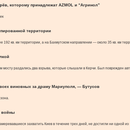
рёв, которому принадлежат AZMOL и “Агринол”
ек
купированной территории
 192 кв. км территории, а на Бахмутском направлении — около 35 кв. км тер
елкой
мском мосту раздались два взрыва, которые слышали в Керчи. Был поврежден 
 всех виновных за драму Мариуполя, — Бутусов
изона.
й войны
амеревавшиеся захватить Киев в течение трех дней, не достигли ни одной и