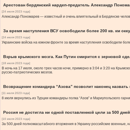
Арестован бердянский нардеп-предатель Александр Понома
[24 июля 2023 года]
Александр Пономарев — известный и очень влиятельный в Бердянске челов
За время наступления ВСУ освободили более 200 кв. км ок
[24 июля 2023 года]
Украинские войска на южном фронте за время наступления освободили более
Взрыв крымского мозга. Как Путин смирится с зерновой сд
[18 июля 2023 года]
В ночь на 17 июля, около трех часов ночи, примерно в 3:04 и 3:20 на Кры
русско-патриотических мозгов.
Возвращение командира “Азова” позволит наконец назвать
[11 июля 2023 года]
8 июля вернулись из Турции командиры полка “Азов” и Мариупольского гарн
Россия не достигла ни одной поставленной цели за 500 дне
[10 июля 2023 года]
За 500 дней полномасштабного вторжения в Украину российские военные, н