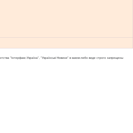
тва "Iнтерфакс-Україна", "Українськi Новини" в каком-либо виде строго запрещены