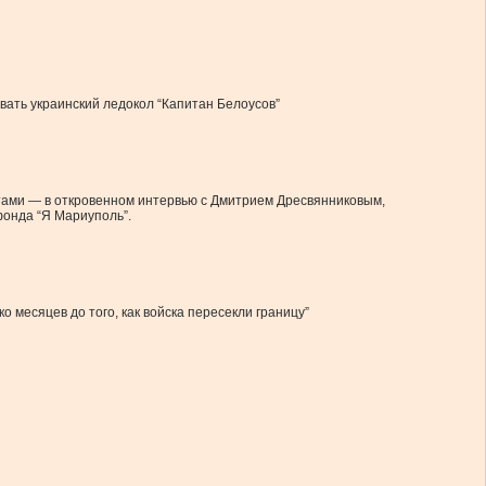
ать украинский ледокол “Капитан Белоусов”
нтами — в откровенном интервью с Дмитрием Дресвянниковым,
фонда “Я Мариуполь”.
 месяцев до того, как войска пересекли границу”