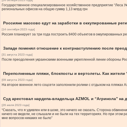
[24 октября 2023 года]
Государственное специализированное хозяйственное предприятие “Леса Укр
региональных офисов на общую сумму 1,13 млрд грн
Россияне массово едут на заработки в оккупированные рег
[14 сентября 2023 года]
Россия планирует за три года построить 8400 объектов в оккупированных р
Западе поменял отношение к контрнаступлению после прео
[31 августа 2023 года]
После преодоления украинскими военными укрепленной линии обороны Рос
Переполненные пляжи, блокпосты и вертолеты. Как жители
[09 августа 2023 года]
На второе военное лето соцсети заполонили ролики с отдыхом на пляжах Аз
Суд арестовал нардепа-владельца AZMOL и “Агринола” на д
[26 июля 2023 года]
“Сказать, что я удивлен или в шоке, это ничего не сказать. Сторона обвине
ничего не видели, не слышали и не были на тех территориях. Но при этом ра
мне вопросов никаких не было”