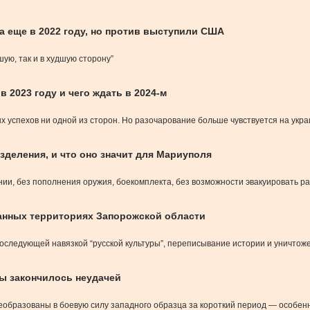
 еще в 2022 году, но против выступили США
шую, так и в худшую сторону”
в 2023 году и чего ждать в 2024-м
х успехов ни одной из сторон. Но разочарование больше чувствуется на укра
зделения, и что оно значит для Мариуполя
нии, без пополнения оружия, боекомплекта, без возможности эвакуировать р
анных территориях Запорожской области
 последующей навязкой “русской культуры”, переписывание истории и уничто
ны закончилось неудачей
преобразованы в боевую силу западного образца за короткий период — особе