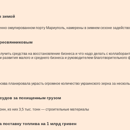
ы зимой
нно оккупированном порту Мариуполь, намерены в зимнем сезоне задействов
Дресвянниковым
лучить средства на восстановление бизнеса и что надо делать с коллабора
 развития малого и среднего бизнеса и руководителем благотворительного 
ква планировала украсть огромное количество украинского зерна за несколько
 судов за похищенным грузом
тонн, из них 3,5 тыс. тонн — строительные материалы
а поставку топлива на 1 млрд гривен