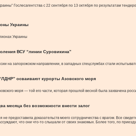
аины” Гослесагентства с 22 сентября по 13 октября по результатам тендеро
ионы Украины
егионах Украины
доления ВСУ “линии Суровикина”
сии на запорожском направлении, в западных спецслужбах стали испытыва
 “ЛДНР” осваивают курорты Азовского моря
овского моря — той его части, которая прошлой весной была захвачена росс
ва месяца без возможности внести залог
ния не предоставила доказательств моего сотрудничества с врагом. Все свидет
ссуждают, что они что-то слышали от своих знакомых. Более того, по приезду