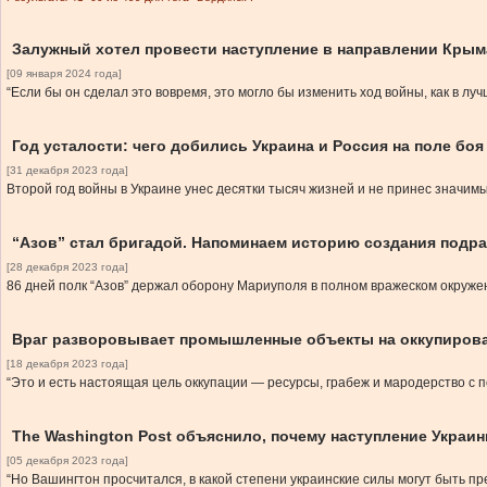
Залужный хотел провести наступление в направлении Крыма
[09 января 2024 года]
“Если бы он сделал это вовремя, это могло бы изменить ход войны, как в луч
Год усталости: чего добились Украина и Россия на поле боя 
[31 декабря 2023 года]
Второй год войны в Украине унес десятки тысяч жизней и не принес значимы
“Азов” стал бригадой. Напоминаем историю создания подра
[28 декабря 2023 года]
86 дней полк “Азов” держал оборону Мариуполя в полном вражеском окруже
Враг разворовывает промышленные объекты на оккупиров
[18 декабря 2023 года]
“Это и есть настоящая цель оккупации — ресурсы, грабеж и мародерство с
The Washington Post объяснило, почему наступление Украи
[05 декабря 2023 года]
“Но Вашингтон просчитался, в какой степени украинские силы могут быть 