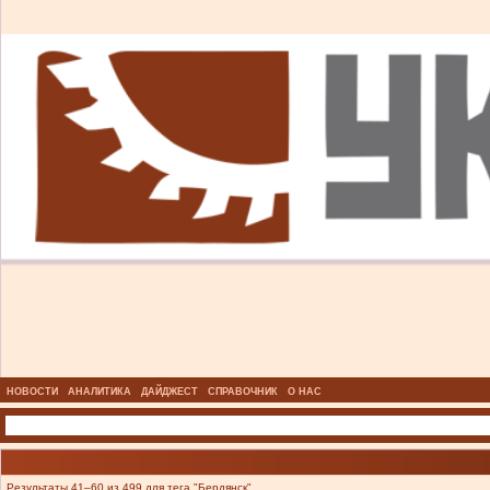
НОВОСТИ
АНАЛИТИКА
ДАЙДЖЕСТ
СПРАВОЧНИК
О НАС
Результаты 41–60 из 499 для тега "Бердянск".