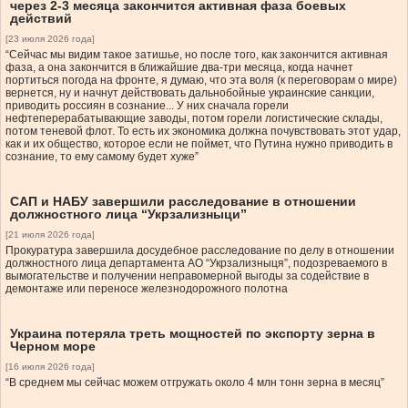
через 2-3 месяца закончится активная фаза боевых
действий
[23 июля 2026 года]
“Сейчас мы видим такое затишье, но после того, как закончится активная
фаза, а она закончится в ближайшие два-три месяца, когда начнет
портиться погода на фронте, я думаю, что эта воля (к переговорам о мире)
вернется, ну и начнут действовать дальнобойные украинские санкции,
приводить россиян в сознание... У них сначала горели
нефтеперерабатывающие заводы, потом горели логистические склады,
потом теневой флот. То есть их экономика должна почувствовать этот удар,
как и их общество, которое если не поймет, что Путина нужно приводить в
сознание, то ему самому будет хуже”
САП и НАБУ завершили расследование в отношении
должностного лица “Укрзализныци”
[21 июля 2026 года]
Прокуратура завершила досудебное расследование по делу в отношении
должностного лица департамента АО “Укрзализныця”, подозреваемого в
вымогательстве и получении неправомерной выгоды за содействие в
демонтаже или переносе железнодорожного полотна
Украина потеряла треть мощностей по экспорту зерна в
Черном море
[16 июля 2026 года]
“В среднем мы сейчас можем отгружать около 4 млн тонн зерна в месяц”