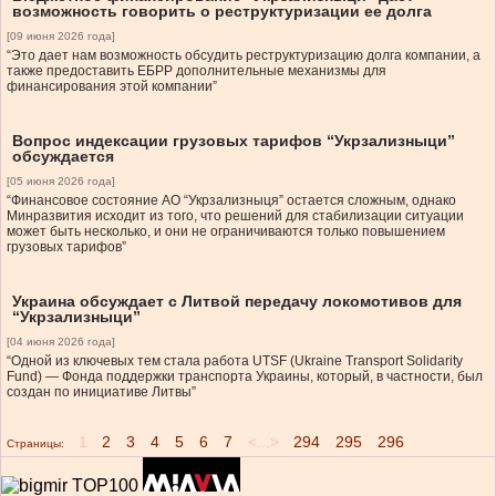
возможность говорить о реструктуризации ее долга
[09 июня 2026 года]
“Это дает нам возможность обсудить реструктуризацию долга компании, а
также предоставить ЕБРР дополнительные механизмы для
финансирования этой компании”
Вопрос индексации грузовых тарифов “Укрзализныци”
обсуждается
[05 июня 2026 года]
“Финансовое состояние АО “Укрзализныця” остается сложным, однако
Минразвития исходит из того, что решений для стабилизации ситуации
может быть несколько, и они не ограничиваются только повышением
грузовых тарифов”
Украина обсуждает с Литвой передачу локомотивов для
“Укрзализныци”
[04 июня 2026 года]
“Одной из ключевых тем стала работа UTSF (Ukraine Transport Solidarity
Fund) — Фонда поддержки транспорта Украины, который, в частности, был
создан по инициативе Литвы”
1
2
3
4
5
6
7
<...>
294
295
296
Страницы: