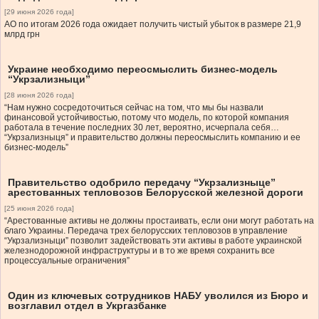
[29 июня 2026 года]
АО по итогам 2026 года ожидает получить чистый убыток в размере 21,9
млрд грн
Украине необходимо переосмыслить бизнес-модель
“Укрзализныци”
[28 июня 2026 года]
“Нам нужно сосредоточиться сейчас на том, что мы бы назвали
финансовой устойчивостью, потому что модель, по которой компания
работала в течение последних 30 лет, вероятно, исчерпала себя…
“Укрзализныця” и правительство должны переосмыслить компанию и ее
бизнес-модель”
Правительство одобрило передачу “Укрзализныце”
арестованных тепловозов Белорусской железной дороги
[25 июня 2026 года]
“Арестованные активы не должны простаивать, если они могут работать на
благо Украины. Передача трех белорусских тепловозов в управление
“Укрзализныци” позволит задействовать эти активы в работе украинской
железнодорожной инфраструктуры и в то же время сохранить все
процессуальные ограничения”
Один из ключевых сотрудников НАБУ уволился из Бюро и
возглавил отдел в Укргазбанке