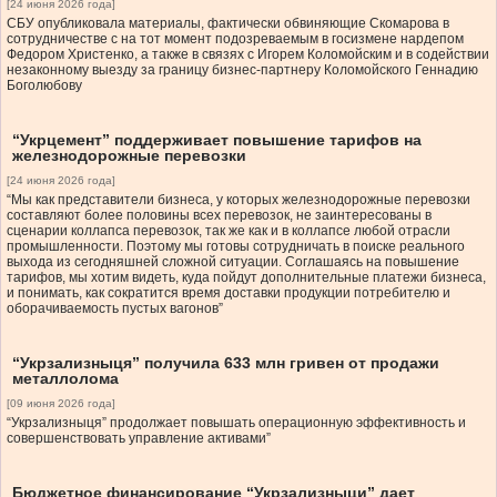
[24 июня 2026 года]
СБУ опубликовала материалы, фактически обвиняющие Скомарова в
сотрудничестве с на тот момент подозреваемым в госизмене нардепом
Федором Христенко, а также в связях с Игорем Коломойским и в содействии
незаконному выезду за границу бизнес-партнеру Коломойского Геннадию
Боголюбову
“Укрцемент” поддерживает повышение тарифов на
железнодорожные перевозки
[24 июня 2026 года]
“Мы как представители бизнеса, у которых железнодорожные перевозки
составляют более половины всех перевозок, не заинтересованы в
сценарии коллапса перевозок, так же как и в коллапсе любой отрасли
промышленности. Поэтому мы готовы сотрудничать в поиске реального
выхода из сегодняшней сложной ситуации. Соглашаясь на повышение
тарифов, мы хотим видеть, куда пойдут дополнительные платежи бизнеса,
и понимать, как сократится время доставки продукции потребителю и
оборачиваемость пустых вагонов”
“Укрзализныця” получила 633 млн гривен от продажи
металлолома
[09 июня 2026 года]
“Укрзализныця” продолжает повышать операционную эффективность и
совершенствовать управление активами”
Бюджетное финансирование “Укрзализныци” дает