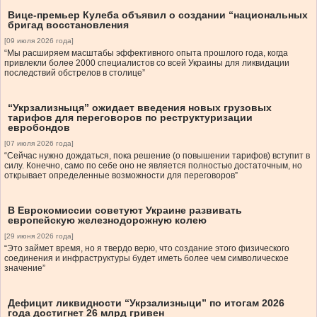
Вице-премьер Кулеба объявил о создании “национальных
бригад восстановления
[09 июля 2026 года]
“Мы расширяем масштабы эффективного опыта прошлого года, когда
привлекли более 2000 специалистов со всей Украины для ликвидации
последствий обстрелов в столице”
“Укрзализныця” ожидает введения новых грузовых
тарифов для переговоров по реструктуризации
евробондов
[07 июля 2026 года]
“Сейчас нужно дождаться, пока решение (о повышении тарифов) вступит в
силу. Конечно, само по себе оно не является полностью достаточным, но
открывает определенные возможности для переговоров”
В Еврокомиссии советуют Украине развивать
европейскую железнодорожную колею
[29 июня 2026 года]
“Это займет время, но я твердо верю, что создание этого физического
соединения и инфраструктуры будет иметь более чем символическое
значение”
Дефицит ликвидности “Укрзализныци” по итогам 2026
года достигнет 26 млрд гривен