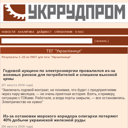
НОВОСТИ
АНАЛИТИКА
ДАЙДЖЕСТ
СПРАВОЧНИК
О НАС
| искать |
ТЕГ "Укрзалізниця"
Результаты 1–20 из 5907 для тега "Укрзалізниця".
Годовой аукцион по электроэнергии провалился из-за
военных рисков для потребителей и слишком высокой
цены
[07 августа 2026 года]
“Заключать годовой контракт, не понимая, что будет с предприятиями
через пару месяцев, — не очень приятная история. Взять, к примеру,
ситуацию с ГОКами. Работали, а когда порты закрыли, — все остановились.
Электричество не нужно”
Из-за остановки морского коридора олигархи потеряют
40% добычи украинской железной руды
[06 августа 2026 года]