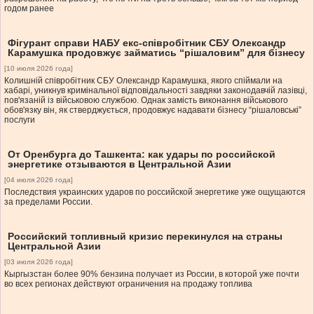
годом ранее
Фігурант справи НАБУ екс-співробітник СБУ Олександр
Карамушка продовжує займатись “рішаловим” для бізнесу
[10 июля 2026 года]
Колишній співробітник СБУ Олександр Карамушка, якого спіймали на
хабарі, уникнув кримінальної відповідальності завдяки законодавчій лазівці,
пов'язаній із військовою службою. Однак замість виконання військового
обов'язку він, як стверджується, продовжує надавати бізнесу “рішаловські”
послуги
От Оренбурга до Ташкента: как удары по российской
энергетике отзываются в Центральной Азии
[04 июля 2026 года]
Последствия украинских ударов по российской энергетике уже ощущаются
за пределами России.
Российский топливный кризис перекинyлся на страны
Центральной Азии
[03 июля 2026 года]
Кыргызстан более 90% бензина получает из России, в которой уже почти
во всех регионах действуют ограничения на продажу топлива