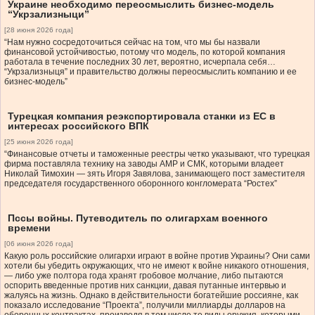
Украине необходимо переосмыслить бизнес-модель
“Укрзализныци”
[28 июня 2026 года]
“Нам нужно сосредоточиться сейчас на том, что мы бы назвали
финансовой устойчивостью, потому что модель, по которой компания
работала в течение последних 30 лет, вероятно, исчерпала себя…
“Укрзализныця” и правительство должны переосмыслить компанию и ее
бизнес-модель”
Турецкая компания реэкспортировала станки из ЕС в
интересах российского ВПК
[25 июня 2026 года]
“Финансовые отчеты и таможенные реестры четко указывают, что турецкая
фирма поставляла технику на заводы АМР и СМК, которыми владеет
Николай Тимохин — зять Игоря Завялова, занимающего пост заместителя
председателя государственного оборонного конгломерата “Ростех”
Пссы войны. Путеводитель по олигархам военного
времени
[06 июня 2026 года]
Какую роль российские олигархи играют в войне против Украины? Они сами
хотели бы убедить окружающих, что не имеют к войне никакого отношения,
— либо уже полтора года хранят гробовое молчание, либо пытаются
оспорить введенные против них санкции, давая путанные интервью и
жалуясь на жизнь. Однако в действительности богатейшие россияне, как
показало исследование “Проекта”, получили миллиарды долларов на