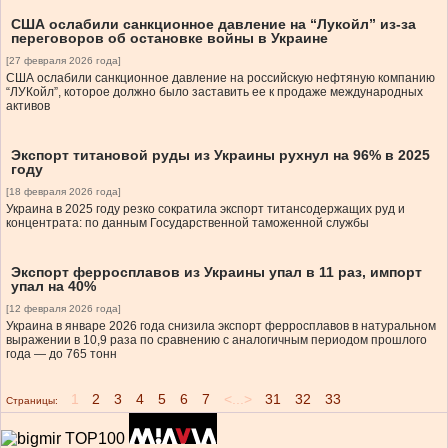
США ослабили санкционное давление на “Лукойл” из-за
переговоров об остановке войны в Украине
[27 февраля 2026 года]
США ослабили санкционное давление на российскую нефтяную компанию
“ЛУКойл”, которое должно было заставить ее к продаже международных
активов
Экспорт титановой руды из Украины рухнул на 96% в 2025
году
[18 февраля 2026 года]
Украина в 2025 году резко сократила экспорт титансодержащих руд и
концентрата: по данным Государственной таможенной службы
Экспорт ферросплавов из Украины упал в 11 раз, импорт
упал на 40%
[12 февраля 2026 года]
Украина в январе 2026 года снизила экспорт ферросплавов в натуральном
выражении в 10,9 раза по сравнению с аналогичным периодом прошлого
года — до 765 тонн
1
2
3
4
5
6
7
<...>
31
32
33
Страницы: