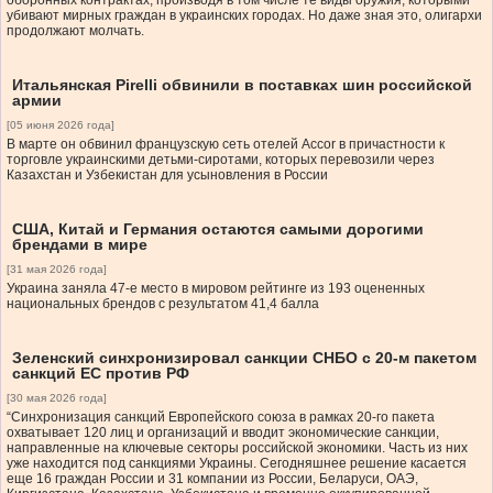
оборонных контрактах, производя в том числе те виды оружия, которыми
убивают мирных граждан в украинских городах. Но даже зная это, олигархи
продолжают молчать.
Итальянская Pirelli обвинили в поставках шин российской
армии
[05 июня 2026 года]
В марте он обвинил французскую сеть отелей Accor в причастности к
торговле украинскими детьми-сиротами, которых перевозили через
Казахстан и Узбекистан для усыновления в России
США, Китай и Германия остаются самыми дорогими
брендами в мире
[31 мая 2026 года]
Украина заняла 47-е место в мировом рейтинге из 193 оцененных
национальных брендов с результатом 41,4 балла
Зеленский синхронизировал санкции СНБО с 20-м пакетом
санкций ЕС против РФ
[30 мая 2026 года]
“Синхронизация санкций Европейского союза в рамках 20-го пакета
охватывает 120 лиц и организаций и вводит экономические санкции,
направленные на ключевые секторы российской экономики. Часть из них
уже находится под санкциями Украины. Сегодняшнее решение касается
еще 16 граждан России и 31 компании из России, Беларуси, ОАЭ,