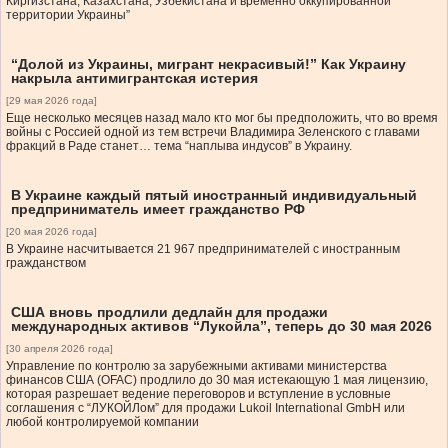
Киргизстана, Казахстана, Узбекистана и временно оккупированной
территории Украины”
“Долой из Украины, мигрант некрасивый!” Как Украину
накрыла антимигрантская истерия
[29 мая 2026 года]
Еще несколько месяцев назад мало кто мог бы предположить, что во время
войны с Россией одной из тем встречи Владимира Зеленского с главами
фракций в Раде станет… тема “наплыва индусов” в Украину.
В Украине каждый пятый иностранный индивидуальный
предприниматель имеет гражданство РФ
[20 мая 2026 года]
В Украине насчитывается 21 967 предпринимателей с иностранным
гражданством
США вновь продлили дедлайн для продажи
международных активов “Лукойла”, теперь до 30 мая 2026
[30 апреля 2026 года]
Управление по контролю за зарубежными активами министерства
финансов США (OFAC) продлило до 30 мая истекающую 1 мая лицензию,
которая разрешает ведение переговоров и вступление в условные
соглашения с “ЛУКОЙЛом” для продажи Lukoil International GmbH или
любой контролируемой компании