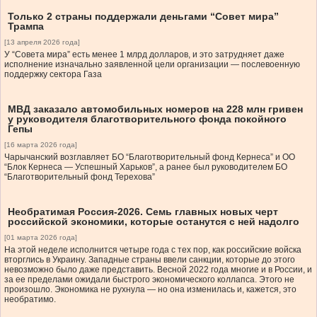
Только 2 страны поддержали деньгами “Совет мира”
Трампа
[13 апреля 2026 года]
У “Совета мира” есть менее 1 млрд долларов, и это затрудняет даже
исполнение изначально заявленной цели организации — послевоенную
поддержку сектора Газа
МВД заказало автомобильных номеров на 228 млн гривен
у руководителя благотворительного фонда покойного
Гепы
[16 марта 2026 года]
Чарычанский возглавляет БО “Благотворительный фонд Кернеса” и ОО
“Блок Кернеса — Успешный Харьков”, а ранее был руководителем БО
“Благотворительный фонд Терехова”
Необратимая Россия-2026. Семь главных новых черт
российской экономики, которые останутся с ней надолго
[01 марта 2026 года]
На этой неделе исполнится четыре года с тех пор, как российские войска
вторглись в Украину. Западные страны ввели санкции, которые до этого
невозможно было даже представить. Весной 2022 года многие и в России, и
за ее пределами ожидали быстрого экономического коллапса. Этого не
произошло. Экономика не рухнула — но она изменилась и, кажется, это
необратимо.