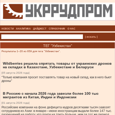
НОВОСТИ
АНАЛИТИКА
ДАЙДЖЕСТ
СПРАВОЧНИК
О НАС
| искать |
ТЕГ "Узбекистан"
Результаты 1–20 из 659 для тега "Узбекистан".
Wildberries решила спрятать товары от украинских дронов
на складах в Казахстане, Узбекистане и Беларуси
[05 августа 2026 года]
“Только компания просит поставлять товар на новый склад, как в него бьют
дроны”
В Россию с начала 2026 года завезли более 100 тыс
мигрантов из Китая, Индии и Индонезии
[01 августа 2026 года]
Российские компании на фоне дефицита кадров десятками тысяч завозят
сотрудников из Азии: в январе—июне иностранцам выдали более 147 тыс.
разрешений на работу, что почти на треть больше, чем за тот же период