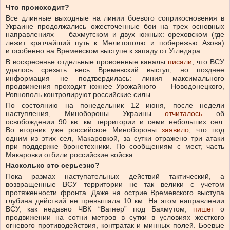
Что происходит?
Все длинные выходные на линии боевого соприкосновения в
Украине продолжались ожесточенные бои на трех основных
направлениях — бахмутском и двух южных: ореховском (где
лежит кратчайший путь к Мелитополю и побережью Азова)
и особенно на Времевском выступе к западу от Угледара.
В воскресенье отдельные провоенные каналы
писали
, что ВСУ
удалось срезать весь Времевский выступ, но позднее
информация не подтвердилась: линия максимального
продвижения проходит южнее Урожайного — Новодонецкого,
Ровнополь контролируют российские силы.
По состоянию на понедельник 12 июня, после недели
наступления, Минобороны Украины
отчиталось
об
освобождении 90 кв. км территории и семи небольших сел.
Во вторник уже российское Минобороны
заявило
, что под
одним из этих сел, Макаровкой, за сутки отражено три атаки
при поддержке бронетехники. По сообщениям с мест, часть
Макаровки отбили российские войска.
Насколько это серьезно?
Пока размах наступательных действий тактический, а
возвращенные ВСУ территории не так велики с учетом
протяженности фронта. Даже на острие Времевского выступа
глубина действий не превышала 10 км. На этом направлении
ВСУ, как недавно ЧВК “Вагнер” под Бахмутом,
пишет
о
продвижении на сотни метров в сутки в условиях жесткого
огневого противодействия, контратак и минных полей. Боевые