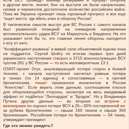
если ВСУ проведут маневр резервами и прорвут оборону
в другом месте, значит, бои на выступе не были напрасными,
сковав и перемолов достаточное количество российских войск.
Пока же Украина признает лишь скромный прогресс и все еще
“ищет место, где вбить клин в оборону России”.
В тактическом смысле выступ для ВС России с самого начала
был разменной позицией на очевидном направлении
вспомогательного удара ВСУ на Мариуполь и Бердянск. На это
указывает хотя бы то, что главная линия обороны находится
к югу от него.
“Коэффициент размена” в живой силе объективной оценке пока
не поддается. Сергей Шойгу по итогам первых трех дней
украинского наступления
говорил
о 3715 военнослужащих ВСУ
против 281 у ВС России — то есть маловероятные 13:1.
OSINT-проект Oryx, анализирующий потери сторон в боевой
технике, с начала наступления насчитал равные потери
в танках (по 14 единиц) и сопоставимые — в прочей
бронетехнике,
пишет
признанное иноагентом в России
“Агентство”. Если верить этим данным, соотношение плохое
для обороняющейся стороны, несмотря на весь имиджевый
эффект от подбитых “Леопардов” и “Брэдли”. Но у Владимира
Путина другие данные — во вторник на
встрече с
военкорами
он оценил потери ВСУ в 25—30% поставленной из-
за рубежа бронетехники — свыше 160 танков и свыше 360
бронемашин. Российские потери по бронетехнике — 54 танка,
утверждает президент.
Где это можно увидеть?