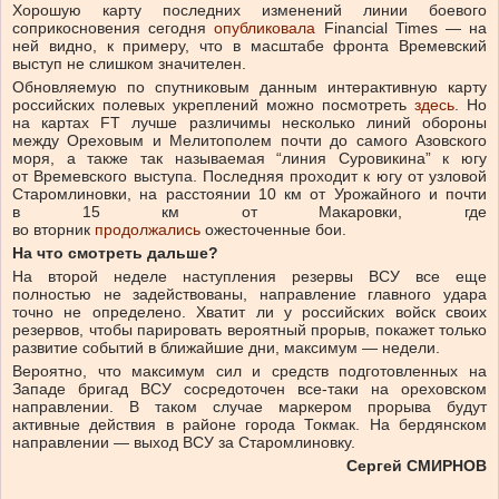
Хорошую карту последних изменений линии боевого
соприкосновения сегодня
опубликовала
Financial Times — на
ней видно, к примеру, что в масштабе фронта Времевский
выступ не слишком значителен.
Обновляемую по спутниковым данным интерактивную карту
российских полевых укреплений можно посмотреть
здесь
. Но
на картах FT лучше различимы несколько линий обороны
между Ореховым и Мелитополем почти до самого Азовского
моря, а также так называемая “линия Суровикина” к югу
от Времевского выступа. Последняя проходит к югу от узловой
Старомлиновки, на расстоянии 10 км от Урожайного и почти
в 15 км от Макаровки, где
во вторник
продолжались
ожесточенные бои.
На что смотреть дальше?
На второй неделе наступления резервы ВСУ все еще
полностью не задействованы, направление главного удара
точно не определено. Хватит ли у российских войск своих
резервов, чтобы парировать вероятный прорыв, покажет только
развитие событий в ближайшие дни, максимум — недели.
Вероятно, что максимум сил и средств подготовленных на
Западе бригад ВСУ сосредоточен все-таки на ореховском
направлении. В таком случае маркером прорыва будут
активные действия в районе города Токмак. На бердянском
направлении — выход ВСУ за Старомлиновку.
Сергей СМИРНОВ