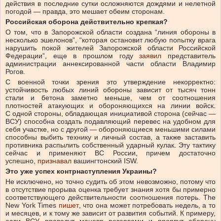
действия в последние сутки осложняются дождями и нелетной
погодой — правда, это мешает обеим сторонам.
Российская оборона действительно крепкая?
О том, что в Запорожской области создана “линия обороны в
несколько эшелонов”, “которая остановит любую попытку врага
нарушить покой жителей Запорожской области Российской
Федерации”, еще в прошлом году
заявил
представитель
администрации аннексированной части области Владимир
Рогов.
С военной точки зрения это утверждение некорректно:
устойчивость любых линий обороны зависит от тысяч тонн
стали и бетона заметно меньше, чем от соотношения
плотностей атакующих и обороняющихся на линии войск.
С одной стороны, обладающая инициативой сторона (сейчас —
ВСУ) способна создать подавляющий перевес на удобном для
себя участке, но с другой — обороняющиеся меньшими силами
способны выбить технику и личный состав, а также заставить
противника распылить собственный ударный кулак. Эту тактику
сейчас и применяют ВС России, причем достаточно
успешно,
признавал
вашингтонский ISW.
Это уже успех контрнаступления Украины?
Не исключено, но точно судить об этом невозможно, потому что
в отсутствие прорыва оценка требует знания хотя бы примерно
соответствующего действительности соотношения потерь. The
New York Times
пишет
, что она может потребовать недель, а то
и месяцев, и к тому же зависит от развития событий. К примеру,