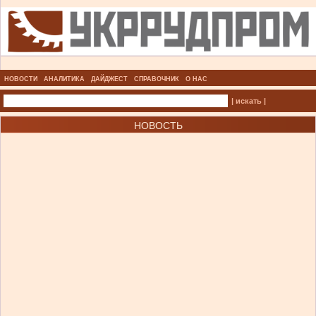
НОВОСТИ
АНАЛИТИКА
ДАЙДЖЕСТ
СПРАВОЧНИК
О НАС
| искать |
НОВОСТЬ