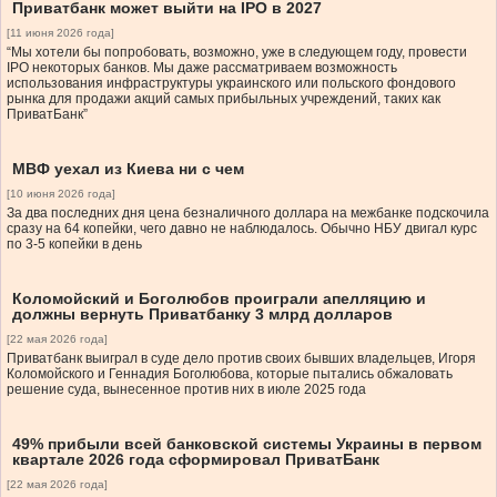
Приватбанк может выйти на IPO в 2027
[11 июня 2026 года]
“Мы хотели бы попробовать, возможно, уже в следующем году, провести
IPO некоторых банков. Мы даже рассматриваем возможность
использования инфраструктуры украинского или польского фондового
рынка для продажи акций самых прибыльных учреждений, таких как
ПриватБанк”
МВФ уехал из Киева ни с чем
[10 июня 2026 года]
За два последних дня цена безналичного доллара на межбанке подскочила
сразу на 64 копейки, чего давно не наблюдалось. Обычно НБУ двигал курс
по 3-5 копейки в день
Коломойский и Боголюбов проиграли апелляцию и
должны вернуть Приватбанку 3 млрд долларов
[22 мая 2026 года]
Приватбанк выиграл в суде дело против своих бывших владельцев, Игоря
Коломойского и Геннадия Боголюбова, которые пытались обжаловать
решение суда, вынесенное против них в июле 2025 года
49% прибыли всей банковской системы Украины в первом
квартале 2026 года сформировал ПриватБанк
[22 мая 2026 года]