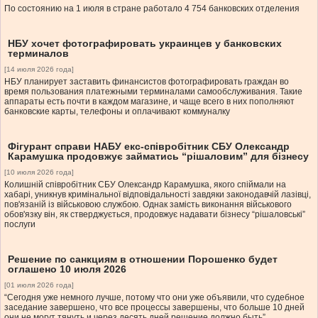
По состоянию на 1 июля в стране работало 4 754 банковских отделения
НБУ хочет фотографировать украинцев у банковских
терминалов
[14 июля 2026 года]
НБУ планирует заставить финансистов фотографировать граждан во
время пользования платежными терминалами самообслуживания. Такие
аппараты есть почти в каждом магазине, и чаще всего в них пополняют
банковские карты, телефоны и оплачивают коммуналку
Фігурант справи НАБУ екс-співробітник СБУ Олександр
Карамушка продовжує займатись “рішаловим” для бізнесу
[10 июля 2026 года]
Колишній співробітник СБУ Олександр Карамушка, якого спіймали на
хабарі, уникнув кримінальної відповідальності завдяки законодавчій лазівці,
пов'язаній із військовою службою. Однак замість виконання військового
обов'язку він, як стверджується, продовжує надавати бізнесу “рішаловські”
послуги
Решение по санкциям в отношении Порошенко будет
оглашено 10 июля 2026
[01 июля 2026 года]
“Сегодня уже немного лучше, потому что они уже объявили, что судебное
заседание завершено, что все процессы завершены, что больше 10 дней
они не могут тянуть и через десять дней решение должно быть”