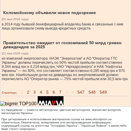
Коломойскому объявили новое подозрение
[01 мая 2026 года]
в 2014 году бывший бенефициарный владелец банка и связанные с ним
лица организовали схему вывода кредитных средств
Правительство ожидает от госкомпаний 50 млрд гривен
дивидендов за 2025
[01 мая 2026 года]
из компаний энергосектора: НАЭК “Энергоатом” и АО “Оператор ГТС
Украины” должны перечислить по 50% чистой прибыли соответственно
9,344 млрд грн и 4,218 млрд грн; ЧАО “Укргидроэнерго” и НАК “Нафтогаз
Украины” — по 30%, что составляет соответственно 6,285 млрд грн и 970
млн грн. Наибольшую долю на дивиденды из энергокомпаний должно
перечислить АО “Оператор рынка — 75% чистой прибыли или 30,5 млн грн
1
2
3
4
5
6
7
<...>
547
548
549
Страницы:
(c) Укррудпром — новости металлургии: цветная металлургия, черная металлургия,
металлургия Украины
При цитировании и использовании материалов ссылка на
www.ukrrudprom.ua
обязательна. Перепечатка, копирование или воспроизведение информации,
содержащей ссылку на агентства "Iнтерфакс-Україна", "Українськi Новини" в каком-либо
виде строго запрещены