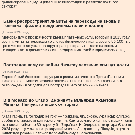
финансирование, муниципальные инвестиции и развитие частного
сектора”
Банки распространят лимиты на переводы на вновь и
“спящих” физлиц-предпринимателей и юрлиц
[15 мая 2026 года]
Меморандум о прозрачности рынка платежных услуг, который в 2025 году
ввел лимиты на переводы со счетов физических лиц на уровне 50-100 тыс.
грн в месяц, с августа планируют распространить также на вновь и
“спящие” счета физических лиц-предпринимателей и юридических лиц
Пострадавшему от войны бизнесу частично спишут долги
[08 мая 2026 года]
Европейский банк реконструкции и развития вместе с ПриватБанком и
Райффайзен Банком Украина запускает пилотный проект частичного
освобождения от долга для пострадавшего от войны бизнеса
Від Монако до Огайо: де живуть мільярди Ахметова,
Міндіча, Пінчука та інших олігархів
[04 мая 2026 года]
“Хата гарна, та господар не гож” — приказка, яку, схоже, українські олігархи
зробили стилем емігрантського життя. Карта великого капіталу наших топів
охоплює приблизно 30 адрес у 6—7 країнах. Найдорожча квартира Європи
2024 року — у Ахметова, рекордний маєток Лондона — у Пінчуків, а центр
Клівленда роками належав Коломойському з Боголюбовим.