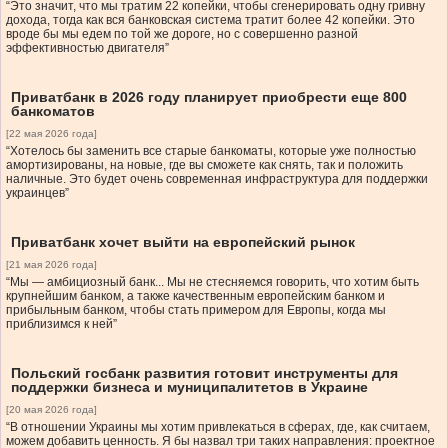
“Это значит, что мы тратим 22 копейки, чтобы сгенерировать одну гривну
дохода, тогда как вся банковская система тратит более 42 копейки. Это
вроде бы мы едем по той же дороге, но с совершенно разной
эффективностью двигателя”
Приватбанк в 2026 году планирует приобрести еще 800
банкоматов
[22 мая 2026 года]
“Хотелось бы заменить все старые банкоматы, которые уже полностью
амортизированы, на новые, где вы сможете как снять, так и положить
наличные. Это будет очень современная инфраструктура для поддержки
украинцев”
Приватбанк хочет выйти на европейский рынок
[21 мая 2026 года]
“Мы — амбициозный банк... Мы не стесняемся говорить, что хотим быть
крупнейшим банком, а также качественным европейским банком и
прибыльным банком, чтобы стать примером для Европы, когда мы
приблизимся к ней”
Польский госбанк развития готовит инструменты для
поддержки бизнеса и муниципалитетов в Украине
[20 мая 2026 года]
“В отношении Украины мы хотим привлекаться в сферах, где, как считаем,
можем добавить ценность. Я бы назвал три таких направления: проектное