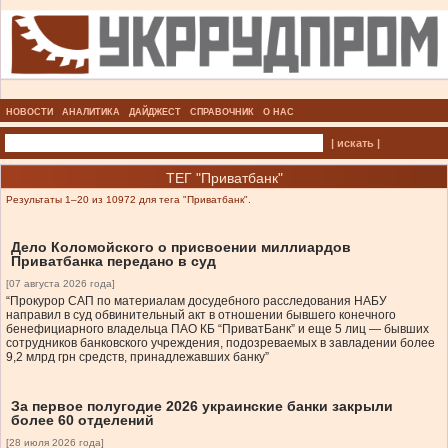
НОВОСТИ
АНАЛИТИКА
ДАЙДЖЕСТ
СПРАВОЧНИК
О НАС
| искать |
ТЕГ "Приватбанк"
Результаты 1–20 из 10972 для тега "Приватбанк".
Дело Коломойского о присвоении миллиардов
Приватбанка передано в суд
[07 августа 2026 года]
“Прокурор САП по материалам досудебного расследования НАБУ
направил в суд обвинительный акт в отношении бывшего конечного
бенефициарного владельца ПАО КБ “ПриватБанк” и еще 5 лиц — бывших
сотрудников банковского учреждения, подозреваемых в завладении более
9,2 млрд грн средств, принадлежавших банку”
За первое полугодие 2026 украинские банки закрыли
более 60 отделений
[28 июля 2026 года]