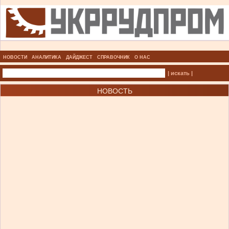
НОВОСТИ
АНАЛИТИКА
ДАЙДЖЕСТ
СПРАВОЧНИК
О НАС
| искать |
НОВОСТЬ