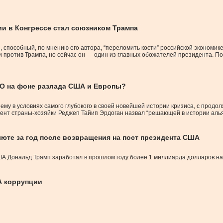
ии в Конгрессе стал союзником Трампа
, способный, по мнению его автора, “переломить кости” российской экономик
л и против Трампа, но сейчас он — один из главных обожателей президента.
ТО на фоне разлада США и Европы?
ему в условиях самого глубокого в своей новейшей истории кризиса, с прод
идент страны-хозяйки Реджеп Тайип Эрдоган назвал “решающей в истории алья
юте за год после возвращения на пост президента США
ША Дональд Трамп заработал в прошлом году более 1 миллиарда долларов на
А коррупции