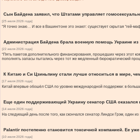
Сын Байдена заявил, что Штатами управляет гомосексуаль
[25 июля 2026 года]
“Я точно знаю… И все в Вашингтоне это знают: существует скрытая “гей-м
Администрация Байдена брала военную помощь Украине из
[22 июля 2026 года]
“Пять пакетов дополнительного финансирования, прошедших через этот ко
пополнять запасы пытались через тот же медленный бюрократический проц
К Китаю и Си Цзиньпину стали лучше относиться в мире, че
[17 июля 2026 года]
Китай впервые обошёл США по уровню международной поддержки: в большин
Еще один поддерживающий Украину сенатор США оказался 
[14 июля 2026 года]
На следующий день после того, как скончался сенатор Линдси Грэм, один и
Palantir постепенно становится токсичной компанией. Ее уж
[10 июля 2026 года]