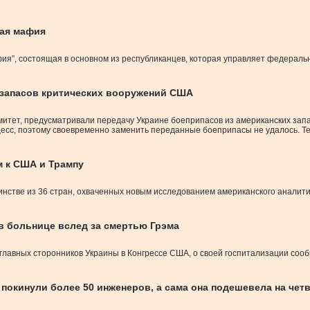
ная мафия
афия”, состоящая в основном из республиканцев, которая управляет федерал
 запасов критических вооружений США
митет, предусматривали передачу Украине боеприпасов из американских зап
есс, поэтому своевременно заменить переданные боеприпасы не удалось. Те
м к США и Трампу
стве из 36 стран, охваченных новым исследованием американского аналити
в больнице вслед за смертью Грэма
з главных сторонников Украины в Конгрессе США, о своей госпитализации соо
е покинули более 50 инженеров, а сама она подешевела на чет