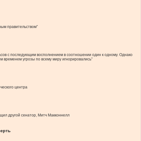
ьным правительством”
асов с последующим восполнением в соотношении один к одному. Однако
м временем угрозы по всему миру игнорировались”
ческого центра
бщил другой сенатор, Митч Макконнелл
верть