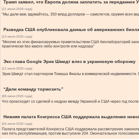
Трамп заявил, что Европа должна заплатить за переданное 
[21 июня 2026 года]
“Мы дали вам, вдумайтесь, 350 млрд долларов — самолетов, оружия всех вид
Разведка США опубликовала данные об американских биола
[13 июня 2026 года]
“Многие из этих финансируемых правительством США биолабораторий заним
практически без какого-либо контроля или надзора”
Экс-глава Google Эрик Шмидт влез в украинскую оборонку
[12 июня 2026 года]
Эрик Шмидт стал партнером Томаша Фиалы в коммерческой недвижимости. 
“Дали команду тормозить”
[08 июня 2026 года]
Что происходит со сделкой о недрах между Украиной и США через год после
Нижняя палата Конгресса США поддержала выделение ново
[04 июня 2026 года]
Палата представителей Конгресса США поддержала рассмотрение законопро
них пять республиканцев, против выступили 204. Окончательное голосовани