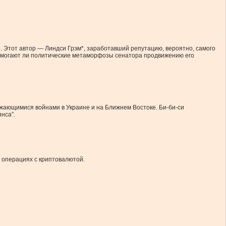
е. Этот автор — Линдси Грэм*, заработавший репутацию, вероятно, самого
 Помогают ли политические метаморфозы сенатора продвижению его
олжающимися войнами в Украине и на Ближнем Востоке. Би-би-си
нса”.
 операциях с криптовалютой.