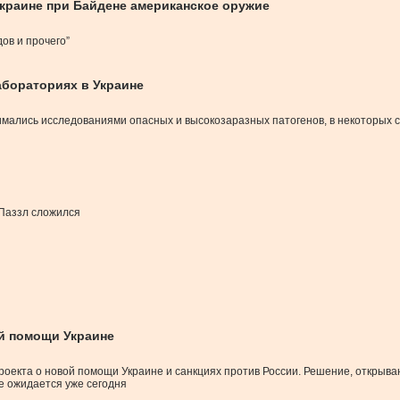
Украине при Байдене американское оружие
ов и прочего”
бораториях в Украине
ались исследованиями опасных и высокозаразных патогенов, в некоторых сл
Паззл сложился
й помощи Украине
екта о новой помощи Украине и санкциях против России. Решение, открываю
е ожидается уже сегодня