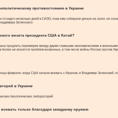
триполитическому противостоянию в Украине
н отсидел несколько дней в СИЗО, пока ему собирали деньги на залог, не о
ладимира Зеленского.
еского визита президента США в Китай?
вана продлить перемирие между двумя главными экономическими и военными
 более не коснется проблем косвенных, в том числе войны России против Ук
ца февраля, когда США начали воевать с Ираном, и Владимир Зеленский, п
аторий в Украине
нских биологических лабораторий
ет воевать только благодаря западному оружию