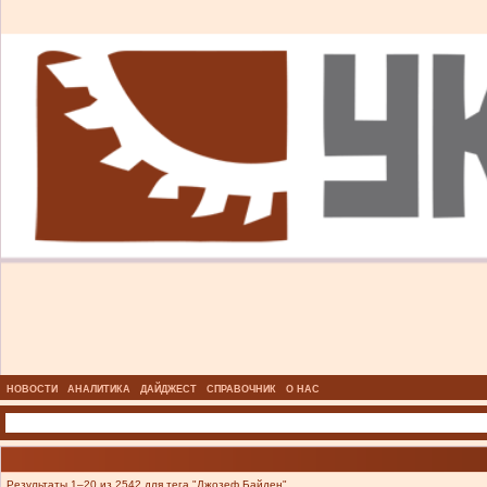
НОВОСТИ
АНАЛИТИКА
ДАЙДЖЕСТ
СПРАВОЧНИК
О НАС
Результаты 1–20 из 2542 для тега "Джозеф Байден".