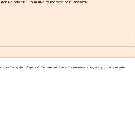
а или не совсем — они имеют возможность воевать”
тва "Iнтерфакс-Україна", "Українськi Новини" в каком-либо виде строго запрещены