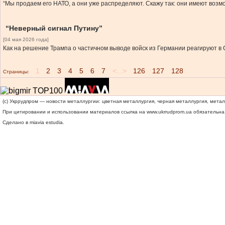
“Мы продаем его НАТО, а они уже распределяют. Скажу так: они имеют возм
“Неверный сигнал Путину”
[04 мая 2026 года]
Как на решение Трампа о частичном выводе войск из Германии реагируют в
1
2
3
4
5
6
7
<...>
126
127
128
Страницы:
(c) Укррудпром — новости металлургии: цветная металлургия, черная металлургия, мета
При цитировании и использовании материалов ссылка на
www.ukrrudprom.ua
обязательна.
Сделано в miavia estudia.