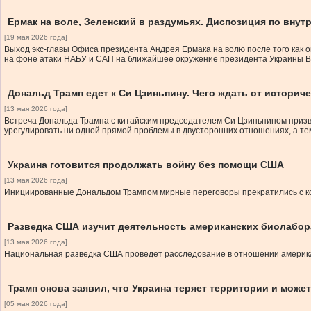
Ермак на воле, Зеленский в раздумьях. Диспозиция по вну
[19 мая 2026 года]
Выход экс-главы Офиса президента Андрея Ермака на волю после того как о
на фоне атаки НАБУ и САП на ближайшее окружение президента Украины В
Дональд Трамп едет к Си Цзиньпину. Чего ждать от историч
[13 мая 2026 года]
Встреча Дональда Трампа с китайским председателем Си Цзиньпином приз
урегулировать ни одной прямой проблемы в двусторонних отношениях, а тем
Украина готовится продолжать войну без помощи США
[13 мая 2026 года]
Инициированные Дональдом Трампом мирные переговоры прекратились с кон
Разведка США изучит деятельность американских биолабор
[13 мая 2026 года]
Национальная разведка США проведет расследование в отношении америка
Трамп снова заявил, что Украина теряет территории и мож
[05 мая 2026 года]