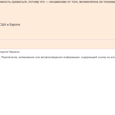
ожность сражаться, потому что — независимо от того, великолепна ли техник
 США и Европе
ллургия Украины
 Перепечатка, копирование или воспроизведение информации, содержащей ссылку на агентс