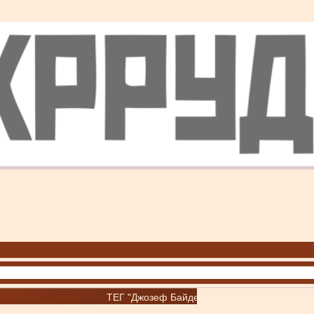
ТЕГ "Джозеф Байден"