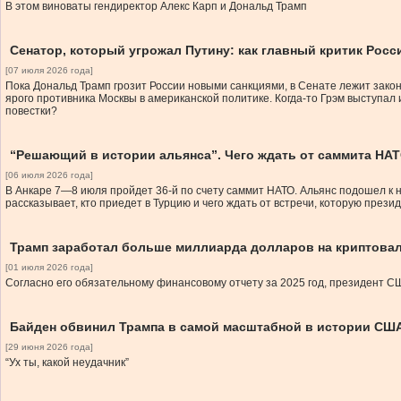
В этом виноваты гендиректор Алекс Карп и Дональд Трамп
Сенатор, который угрожал Путину: как главный критик Росс
[07 июля 2026 года]
Пока Дональд Трамп грозит России новыми санкциями, в Сенате лежит закон
ярого противника Москвы в американской политике. Когда-то Грэм выступа
повестки?
“Решающий в истории альянса”. Чего ждать от саммита НА
[06 июля 2026 года]
В Анкаре 7—8 июля пройдет 36-й по счету саммит НАТО. Альянс подошел к н
рассказывает, кто приедет в Турцию и чего ждать от встречи, которую през
Трамп заработал больше миллиарда долларов на криптовал
[01 июля 2026 года]
Согласно его обязательному финансовому отчету за 2025 год, президент С
Байден обвинил Трампа в самой масштабной в истории СШ
[29 июня 2026 года]
“Ух ты, какой неудачник”