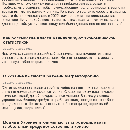
Польша, — о том, как нам расширить инфраструктуру, создать
необходимые условия, чтобы помочь Украине транспортировать зерно на
третьи рынки, что важно уточнить. Речь идет о транзите через эти страны,
как это было осуществлено в 2022 году по наземным коридорам, где,
возможно, будут задействованы порты этих стран, а также использованы
для того, чтобы украинская продукция была доставлена по назначению”
Как российские власти манипулируют экономической
статистикой
[05 августа 2026 года]
Чем хуже ситуация в российской экономике, тем труднее властям
рапортовать о своих достижениях. Но они продолжают это делать,
используя набор хитрых приемов.
В Украине пытаются разжечь мигрантофобию
[03 августа 2026 года]
“Отток миллионов людей за рубеж, мобилизация — у нас сложилась
сложная демографическая ситуация. С каждым годом растет число
пожилых людей, детей рождается все меньше. В таких условиях
украинскому бизнесу требуется рабочая сила, прежде всего рабочие
специальности. Не хватает строителей, сварщиков, строителей,
каменщиков, энергетиков”
Война в Украине и климат могут спровоцировать
глобальный продовольственный кризис