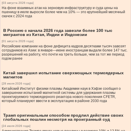
[03 августа 2026 года]
На фоне взаимных атак на зерновую инфраструктуру и суда цены на
пшеницу в июле выросли более чем на 10% — это крупнейший месячный
скачок с 2024 года
В Россию с начала 2026 года завезли более 100 тыс
мигрантов из Китая, Индии и Индонезии
[01 августа 2026 года]
Российские компании на фоне дефицита кадров десятками тысяч завозят
сотрудников из Азии: в январе—июне иностранцам выдали более 147 тыс.
разрешений на работу, что почти на треть больше, чем за тот же период
годом ранее
Китай завершил испытание сверхмощных термоядерных
магнитов
[28 июля 2026 года]
Китайский Институт физики плазмы Академии наук в Хэфэе сообщил о
завершении испытаний магнитной системы для удержания плазмы
проектируемого термоядерного реактора нового поколения CFETR,
который планируют ввести в эксплуатацию в районе 2030 года
Трамп оригинальным способом продлил действие своих
глобальных пошлин несмотря на проигранный суд
[24 июля 2026 года]