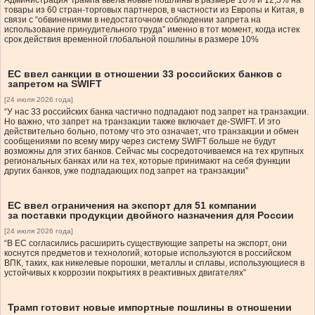
Администрация Трампа ввела новые пошлины в размере 10% и 12,5% на
товары из 60 стран-торговых партнеров, в частности из Европы и Китая, в
связи с “обвинениями в недостаточном соблюдении запрета на
использование принудительного труда” именно в тот момент, когда истек
срок действия временной глобальной пошлины в размере 10%
ЕС ввел санкции в отношении 33 российских банков с
запретом на SWIFT
[24 июля 2026 года]
“У нас 33 российских банка частично подпадают под запрет на транзакции.
Но важно, что запрет на транзакции также включает де-SWIFT. И это
действительно больно, потому что это означает, что транзакции и обмен
сообщениями по всему миру через систему SWIFT больше не будут
возможны для этих банков. Сейчас мы сосредоточиваемся на тех крупных
региональных банках или на тех, которые принимают на себя функции
других банков, уже подпадающих под запрет на транзакции”
ЕС ввел ограничения на экспорт для 51 компании
за поставки продукции двойного назначения для России
[24 июля 2026 года]
“В ЕС согласились расширить существующие запреты на экспорт, они
коснутся предметов и технологий, которые используются в российском
ВПК, таких, как никелевые порошки, металлы и сплавы, использующиеся в
устойчивых к коррозии покрытиях в реактивных двигателях”
Трамп готовит новые импортные пошлины в отношении