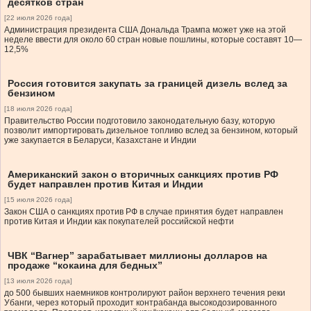
десятков стран
[22 июля 2026 года]
Администрация президента США Дональда Трампа может уже на этой
неделе ввести для около 60 стран новые пошлины, которые составят 10—
12,5%
Россия готовится закупать за границей дизель вслед за
бензином
[18 июля 2026 года]
Правительство России подготовило законодательную базу, которую
позволит импортировать дизельное топливо вслед за бензином, который
уже закупается в Беларуси, Казахстане и Индии
Американский закон о вторичных санкциях против РФ
будет направлен против Китая и Индии
[15 июля 2026 года]
Закон США о санкциях против РФ в случае принятия будет направлен
против Китая и Индии как покупателей российской нефти
ЧВК “Вагнер” зарабатывает миллионы долларов на
продаже “кокаина для бедных”
[13 июля 2026 года]
до 500 бывших наемников контролируют район верхнего течения реки
Убанги, через который проходит контрабанда высокодозированного