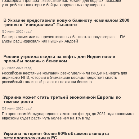
трамадола. Препарат, известный как “кокаин для бедных”, массово
употребляют шахтеры и бойцы вооруженных группировок
В Украине представили новую банкноту номиналом 2000
гривен с “инициалами” Пышного
[10 июля 2026 года]
Банкиры заметили на презентованных банкнотах новую серию — ПА.
Буквы расшифровали как Пышный Андрей
Россия утроила скидки на нефть для Индии после
просьбы помочь с бензином
[09 июля 2026 года]
Российские нефтяные компании резко увеличили скидки на нефть для
индийских НПЗ, которым в ближайшие месяцы предстоит спасть
российский топливный рынок от нехватки бензина
Украина может стать третьей экономикой Европы по
темпам роста
[07 июля 2026 года]
По прогнозам Международного валютного фонда, до 2031 года экономика
еврозоны будет расти чуть более чем на 1% в год
Украина потеряет более 60% объемов экспорта
металлопродукции в ЕС