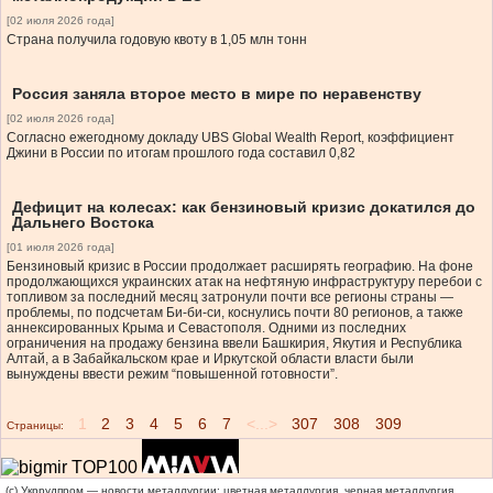
[02 июля 2026 года]
Страна получила годовую квоту в 1,05 млн тонн
Россия заняла второе место в мире по неравенству
[02 июля 2026 года]
Согласно ежегодному докладу UBS Global Wealth Report, коэффициент
Джини в России по итогам прошлого года составил 0,82
Дефицит на колесах: как бензиновый кризис докатился до
Дальнего Востока
[01 июля 2026 года]
Бензиновый кризис в России продолжает расширять географию. На фоне
продолжающихся украинских атак на нефтяную инфраструктуру перебои с
топливом за последний месяц затронули почти все регионы страны —
проблемы, по подсчетам Би-би-си, коснулись почти 80 регионов, а также
аннексированных Крыма и Севастополя. Одними из последних
ограничения на продажу бензина ввели Башкирия, Якутия и Республика
Алтай, а в Забайкальском крае и Иркутской области власти были
вынуждены ввести режим “повышенной готовности”.
1
2
3
4
5
6
7
<...>
307
308
309
Страницы:
(c) Укррудпром — новости металлургии: цветная металлургия, черная металлургия,