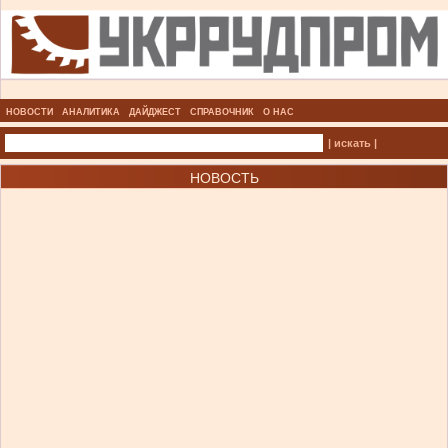
НОВОСТИ
АНАЛИТИКА
ДАЙДЖЕСТ
СПРАВОЧНИК
О НАС
| искать |
НОВОСТЬ