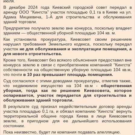
июля.
В декабре 2024 года Киевский городской совет передал в
аренду ООО “Кингста” участок площадью 0,1 га в Киеве на ул.
Адама Мицкевича, 1-А для строительства и обслуживания
зданий торговли.
Предприятие получило землю вне конкурса, поскольку владеет
зданием — общественной уборной площадью 104 кв. м.
Как установила прокуратура, Киевсовет своим решением
нарушил требования Земельного кодекса, поскольку передал
участок
не для обслуживания и эксплуатации помещения, а
для нового строительства.
Кроме того, Киевсовет без всякого объяснения предоставил вне
конкурса землю в связи с приобретением компанией “Кингста”
собственности на общественную уборную площадью 104 кв.м,
что почти
в 10 раз превышает площадь помещения.
Суд согласился с этими доводами прокуратуры, отметив также,
что недвижимое имущество на 104 кв.м -
общественная
уборная, тогда как по решению Киевсовета, которое
оспаривается, участок передается для строительства и
обслуживания зданий торговли.
В результате суд признал недействительным договор аренды
участка площадью 0,1 га, и обязал компанию “Кингста” вернуть
территориальной общине города Киева в лице Киевсовета
землю, в пригодном для ее дальнейшего использования
состоянии.
Пока неизвестно, будет ли компания подавать апелляцию.