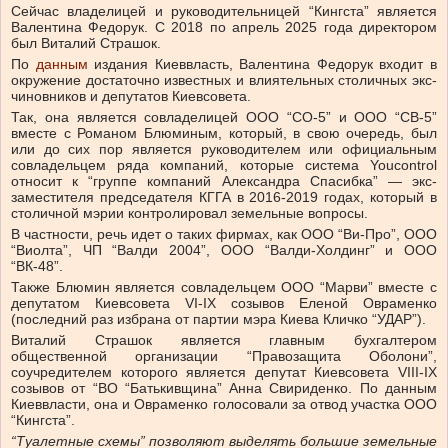
Сейчас владелицей и руководительницей “Кингста” является
Валентина Федорук. С 2018 по апрель 2025 года директором
был Виталий Страшок.
По
данным
издания Киеввласть, Валентина Федорук входит в
окружение достаточно известных и влиятельных столичных экс-
чиновников и депутатов Киевсовета.
Так, она является совладелицей ООО “СО-5” и ООО “СВ-5”
вместе с Романом Блюминым, который, в свою очередь, был
или до сих пор является руководителем или официальным
совладельцем ряда компаний, которые система Youcontrol
относит к “группе компаний Александра Спасибка” — экс-
заместителя председателя КГГА в 2016-2019 годах, который в
столичной мэрии контролировал земельные вопросы.
В частности, речь идет о таких фирмах, как ООО “Ви-Про”, ООО
“Виолта”, ЧП “Валди 2004”, ООО “Валди-Холдинг” и ООО
“ВК-48”.
Также Блюмин является совладельцем ООО “Марви” вместе с
депутатом Киевсовета VI-IX созывов Еленой Овраменко
(последний раз избрана от партии мэра Киева Кличко “УДАР”).
Виталий Страшок является главным бухгалтером
общественной организации “Правозащита Оболони”,
соучредителем которого является депутат Киевсовета VIII-IX
созывов от “ВО “Батькивщина” Анна Свириденко. По данным
Киеввласти, она и Овраменко голосовали за отвод участка ООО
“Кингста”.
“Туалетные схемы” позволяют выделять большие земельные