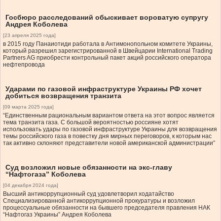
Госбюро расследований обыскивает вороватую супругу
Андрея Коболева
[23 апреля 2025 года]
в 2015 году Панаиотиди работала в Антимонопольном комитете Украины,
который разрешил зарегистрированной в Швейцарии International Trading
Partners AG приобрести контрольный пакет акций российского оператора
нефтепровода
Ударами по газовой инфраструктуре Украины РФ хочет
добиться возвращения транзита
[09 марта 2025 года]
“Единственным рациональным вариантом ответа на этот вопрос является
тема транзита газа. С большой вероятностью россияне хотят
использовать удары по газовой инфраструктуре Украины для возвращения
темы российского газа в повестку дня мирных переговоров, к которым нас
так активно склоняют представители новой американской администрации”
Суд возложил новые обязанности на экс-главу
“Нафтогаза” Коболева
[04 декабря 2024 года]
Высший антикоррупционный суд удовлетворил ходатайство
Специализированной антикоррупционной прокуратуры и возложил
процессуальные обязанности на бывшего председателя правления НАК
“Нафтогаз Украины” Андрея Коболева