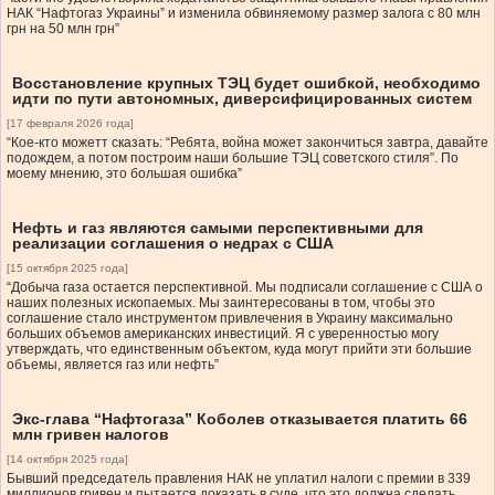
НАК “Нафтогаз Украины” и изменила обвиняемому размер залога с 80 млн
грн на 50 млн грн”
Восстановление крупных ТЭЦ будет ошибкой, необходимо
идти по пути автономных, диверсифицированных систем
[17 февраля 2026 года]
“Кое-кто можетт сказать: “Ребята, война может закончиться завтра, давайте
подождем, а потом построим наши большие ТЭЦ советского стиля”. По
моему мнению, это большая ошибка”
Нефть и газ являются самыми перспективными для
реализации соглашения о недрах с США
[15 октября 2025 года]
“Добыча газа остается перспективной. Мы подписали соглашение с США о
наших полезных ископаемых. Мы заинтересованы в том, чтобы это
соглашение стало инструментом привлечения в Украину максимально
больших объемов американских инвестиций. Я с уверенностью могу
утверждать, что единственным объектом, куда могут прийти эти большие
объемы, является газ или нефть”
Экс-глава “Нафтогаза” Коболев отказывается платить 66
млн гривен налогов
[14 октября 2025 года]
Бывший председатель правления НАК не уплатил налоги с премии в 339
миллионов гривен и пытается доказать в суде, что это должна сделать