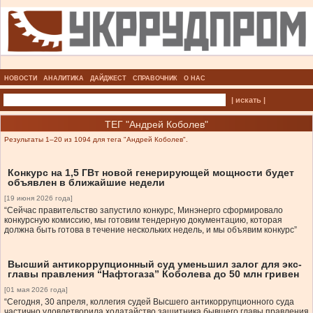
НОВОСТИ
АНАЛИТИКА
ДАЙДЖЕСТ
СПРАВОЧНИК
О НАС
| искать |
ТЕГ "Андрей Коболев"
Результаты 1–20 из 1094 для тега "Андрей Коболев".
Конкурс на 1,5 ГВт новой генерирующей мощности будет
объявлен в ближайшие недели
[19 июня 2026 года]
“Сейчас правительство запустило конкурс, Минэнерго сформировало
конкурсную комиссию, мы готовим тендерную документацию, которая
должна быть готова в течение нескольких недель, и мы объявим конкурс”
Высший антикоррупционный суд уменьшил залог для экс-
главы правления “Нафтогаза” Коболева до 50 млн гривен
[01 мая 2026 года]
“Сегодня, 30 апреля, коллегия судей Высшего антикоррупционного суда
частично удовлетворила ходатайство защитника бывшего главы правления