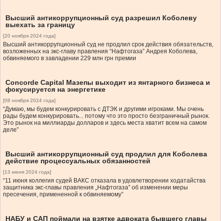
Высший антикоррупционный суд разрешил Коболеву
выехать за границу
[20 ноября 2024 года]
Высший антикоррупционный суд не продлил срок действия обязательств,
возложенных на экс-главу правления “Нафтогаза” Андрея Коболева,
обвиняемого в завладении 229 млн грн премии
Concorde Capital Мазепы выходит из янтарного бизнеса и
фокусируется на энергетике
[08 ноября 2024 года]
“Думаю, мы будем конкурировать с ДТЭК и другими игроками. Мы очень
рады будем конкурировать... потому что это просто безграничный рынок.
Это рынок на миллиарды долларов и здесь места хватит всем на самом
деле”
Высший антикоррупционный суд продлил для Коболева
действие процессуальных обязанностей
[13 июня 2024 года]
“11 июня коллегия судей ВАКС отказала в удовлетворении ходатайства
защитника экс-главы правления „Нафтогаза” об изменении меры
пресечения, примененной к обвиняемому”
НАБУ и САП поймали на взятке адвоката бывшего главы