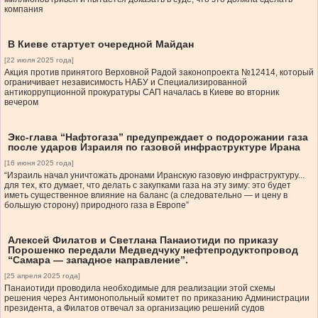
компания
В Киеве стартует очередной Майдан
[22 июля 2025 года]
Акция против принятого Верховной Радой законопроекта №12414, который
ограничивает независимость НАБУ и Специализированной
антикоррупционной прокуратуры САП началась в Киеве во вторник
вечером
Экс-глава “Нафтогаза” предупреждает о подорожании газа
после ударов Израиля по газовой инфраструктуре Ирана
[16 июня 2025 года]
“Израиль начал уничтожать дронами Иранскую газовую инфраструктуру...
для тех, кто думает, что делать с закупками газа на эту зиму: это будет
иметь существенное влияние на баланс (а следовательно — и цену в
большую сторону) природного газа в Европе”
Алексей Филатов и Светлана Панаиотиди по приказу
Порошенко передали Медведчуку нефтепродуктопровод
“Самара — западное направление”.
[25 апреля 2025 года]
Панаиотиди проводила необходимые для реализации этой схемы
решения через Антимонопольный комитет по приказанию Администрации
президента, а Филатов отвечал за организацию решений судов