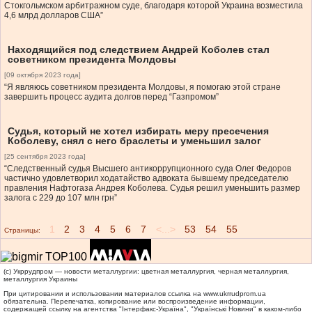
Стокгольмском арбитражном суде, благодаря которой Украина возместила
4,6 млрд долларов США”
Находящийся под следствием Андрей Коболев стал
советником президента Молдовы
[09 октября 2023 года]
“Я являюсь советником президента Молдовы, я помогаю этой стране
завершить процесс аудита долгов перед “Газпромом”
Судья, который не хотел избирать меру пресечения
Коболеву, снял с него браслеты и уменьшил залог
[25 сентября 2023 года]
“Следственный судья Высшего антикоррупционного суда Олег Федоров
частично удовлетворил ходатайство адвоката бывшему председателю
правления Нафтогаза Андрея Коболева. Судья решил уменьшить размер
залога с 229 до 107 млн грн”
1
2
3
4
5
6
7
<...>
53
54
55
Страницы:
(c) Укррудпром — новости металлургии: цветная металлургия, черная металлургия,
металлургия Украины
При цитировании и использовании материалов ссылка на
www.ukrrudprom.ua
обязательна. Перепечатка, копирование или воспроизведение информации,
содержащей ссылку на агентства "Iнтерфакс-Україна", "Українськi Новини" в каком-либо