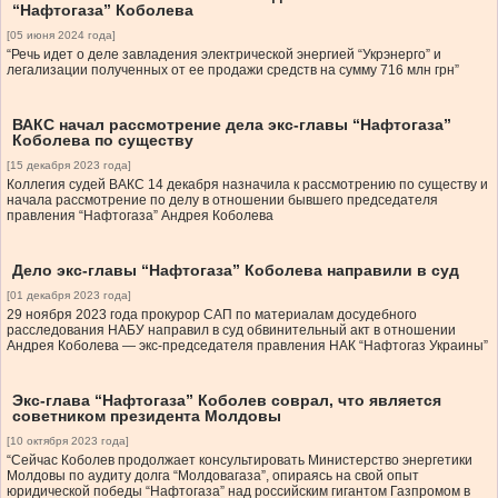
“Нафтогаза” Коболева
[05 июня 2024 года]
“Речь идет о деле завладения электрической энергией “Укрэнерго” и
легализации полученных от ее продажи средств на сумму 716 млн грн”
ВАКС начал рассмотрение дела экс-главы “Нафтогаза”
Коболева по существу
[15 декабря 2023 года]
Коллегия судей ВАКС 14 декабря назначила к рассмотрению по существу и
начала рассмотрение по делу в отношении бывшего председателя
правления “Нафтогаза” Андрея Коболева
Дело экс-главы “Нафтогаза” Коболева направили в суд
[01 декабря 2023 года]
29 ноября 2023 года прокурор САП по материалам досудебного
расследования НАБУ направил в суд обвинительный акт в отношении
Андрея Коболева — экс-председателя правления НАК “Нафтогаз Украины”
Экс-глава “Нафтогаза” Коболев соврал, что является
советником президента Молдовы
[10 октября 2023 года]
“Сейчас Коболев продолжает консультировать Министерство энергетики
Молдовы по аудиту долга “Молдовагаза”, опираясь на свой опыт
юридической победы “Нафтогаза” над российским гигантом Газпромом в