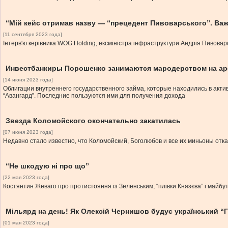
“Мій кейс отримав назву — “прецедент Пивоварського”. Ва
[11 сентября 2023 года]
Інтерв'ю керівника WOG Holding, ексміністра інфраструктури Андрія Пивовар
Инвестбанкиры Порошенко занимаются мародерством на ар
[14 июня 2023 года]
Облигации внутреннего государственного займа, которые находились в акти
“Авангард”. Последние пользуются ими для получения дохода
Звезда Коломойского окончательно закатилась
[07 июня 2023 года]
Недавно стало известно, что Коломойский, Боголюбов и все их миньоны отк
“Не шкодую ні про що”
[22 мая 2023 года]
Костянтин Жеваго про протистояння із Зеленським, “плівки Князєва” і майбутн
Мільярд на день! Як Олексій Чернишов будує український “
[01 мая 2023 года]