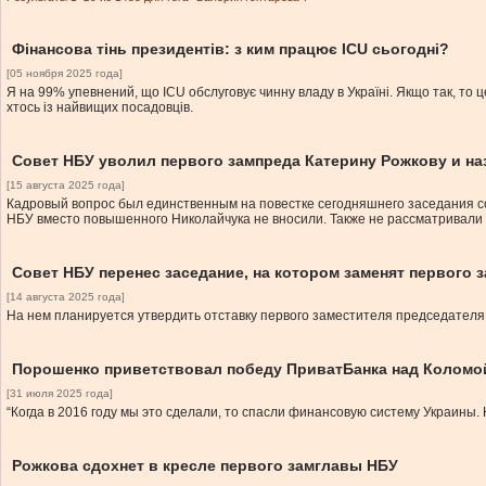
Фінансова тінь президентів: з ким працює ICU сьогодні?
[05 ноября 2025 года]
Я на 99% упевнений, що ICU обслуговує чинну владу в Україні. Якщо так, т
хтось із найвищих посадовців.
Совет НБУ уволил первого зампреда Катерину Рожкову и на
[15 августа 2025 года]
Кадровый вопрос был единственным на повестке сегодняшнего заседания с
НБУ вместо повышенного Николайчука не вносили. Также не рассматривал
Совет НБУ перенес заседание, на котором заменят первого 
[14 августа 2025 года]
На нем планируется утвердить отставку первого заместителя председателя 
Порошенко приветствовал победу ПриватБанка над Коломой
[31 июля 2025 года]
“Когда в 2016 году мы это сделали, то спасли финансовую систему Украины.
Рожкова сдохнет в кресле первого замглавы НБУ