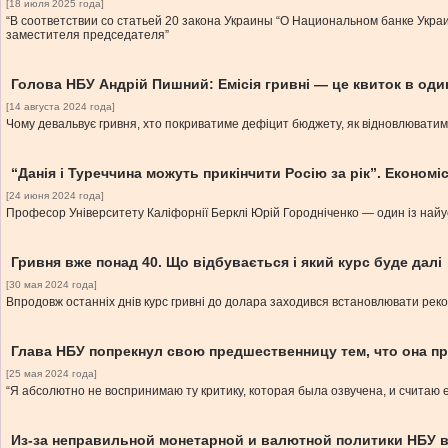
[18 июля 2025 года]
“В соответствии со статьей 20 закона Украины “О Национальном банке Укра
заместителя председателя”
Голова НБУ Андрій Пишний: Емісія гривні — це квиток в оди
[14 августа 2024 года]
Чому девальвує гривня, хто покриватиме дефіцит бюджету, як відновлювати
“Данія і Туреччина можуть прикінчити Росію за рік”. Економ
[24 июня 2024 года]
Професор Університету Каліфорнії Берклі Юрій Городніченко — один із найуспі
Гривня вже понад 40. Що відбувається і який курс буде далі
[30 мая 2024 года]
Впродовж останніх днів курс гривні до долара заходився встановлювати рекор
Глава НБУ попрекнул свою предшественницу тем, что она п
[25 мая 2024 года]
“Я абсолютно не воспринимаю ту критику, которая была озвучена, и счита
Из-за неправильной монетарной и валютной политики НБУ 