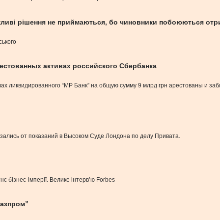
жливі рішення не приймаються, бо чиновники побоюються отр
ського
естованных активах российского Сбербанка
вах ликвидированного “МР Банк” на общую сумму 9 млрд грн арестованы и за
азались от показаний в Высоком Суде Лондона по делу Привата.
є бізнес-імперії. Велике інтервʼю Forbes
Газпром”