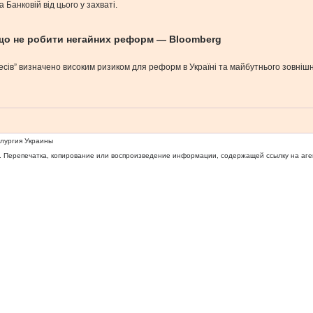
Банковій від цього у захваті.
якщо не робити негайних реформ — Bloomberg
тересів” визначено високим ризиком для реформ в Україні та майбутнього зовні
ллургия Украины
 Перепечатка, копирование или воспроизведение информации, содержащей ссылку на агентс