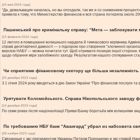
[24 мая 2024 года]
“Да, девальвация началась, но вы опоздали, так же и со снижением процен
привела к тому, что Министерство финансов и вся страна потеряла около 2
Пашинський про кримінальну справу: “Мета — заблокувати м
[15 февраля 2024 года]
12 лютого в помешканні колишнього нардепа й тимчасового керівника Адмініс
справі десятирічної давності — з підозрою про створення “злочинної організа
версією НАБУ — можна почитати тут. Щоб отримати позицію іншої сторони, м
щодо обрання міри запобіжного заходу. Результатом нашого спілкування стал
Чи сприятиме фінансовому сектору ще більша незалежність
[20 декабря 2023 года]
З 1 січня 2024 року вводиться в дію Закон України “Про фінансові послуги та 
Урятувати Коломойського. Справа Нікопольського заводу 
[14 декабря 2023 года]
По семи роках після націоналізації ПриватБанку боротьба між колишніми ак
По требованию НБУ банк “Авангард” убрал из набсовета с
[28 ноября 2023 года]
Связанные с экс-президентом Украины Петром Порошенко и экс-главой На