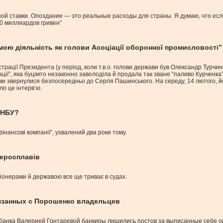
тной ставки. Опоздание — это реальные расходы для страны. Я думаю, что ес
00 миллиардов гривен”
ою діяльність як голови Асоціації оборонної промисловості”
трації Президента (у період, коли т.в.о. голови держави був Олександр Турч
ції”, яка буцімто незаконно заволоділа й продала так зване “паливо Курченка”
и звернулися безпосередньо до Сергія Пашинського. На середу, 14 лютого, йо
о це інтерв’ю.
 НБУ?
фінансові компанії”, ухвалений два роки тому.
феросплавів
ціонерами й державою все ще триває в судах.
вязанных с Порошенко владельцев
цбанка Валерией Гонтаревой банкиры лишились постов за выписанные себе 