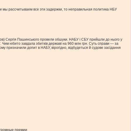
ли мы рассчитываем все эти задержки, то неправильная политика НБУ
инов) Сергія Пашинського провели обшуки. НАБУ і СБУ прийшли до нього у
. Чим нібито завдала збитків державі на 960 млн грн. Суть справи — за
му призначили допит в НАБУ, вірогідно, відбудеться й судове засідання
огромные премии