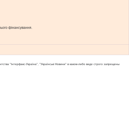
шнього фінансування.
тва "Iнтерфакс-Україна", "Українськi Новини" в каком-либо виде строго запрещены