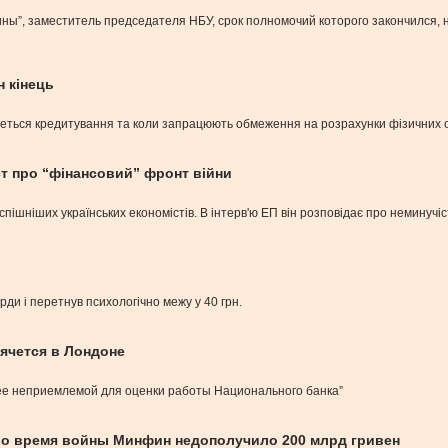
ины”, заместитель председателя НБУ, срок полномочий которого закончился,
н кінець
меться кредитування та коли запрацюють обмеження на розрахунки фізичних 
іст про “фінансовий” фронт війни
шніших українських економістів. В інтерв'ю ЕП він розповідає про неминучість
ди і перетнув психологічно межу у 40 грн.
рячется в Лондоне
ю ее неприемлемой для оценки работы Национального банка”
во время войны Минфин недополучило 200 млрд гривен