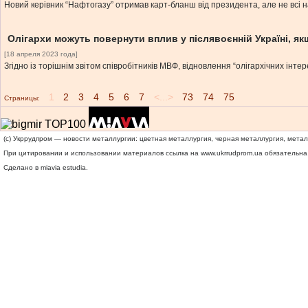
Новий керівник “Нафтогазу” отримав карт-бланш від президента, але не всі на 
Олігархи можуть повернути вплив у післявоєнній Україні, 
[18 апреля 2023 года]
Згідно із торішнім звітом співробітників МВФ, відновлення “олігархічних ін
1
2
3
4
5
6
7
<...>
73
74
75
Страницы:
(c) Укррудпром — новости металлургии: цветная металлургия, черная металлургия, мета
При цитировании и использовании материалов ссылка на
www.ukrrudprom.ua
обязательна.
Сделано в miavia estudia.