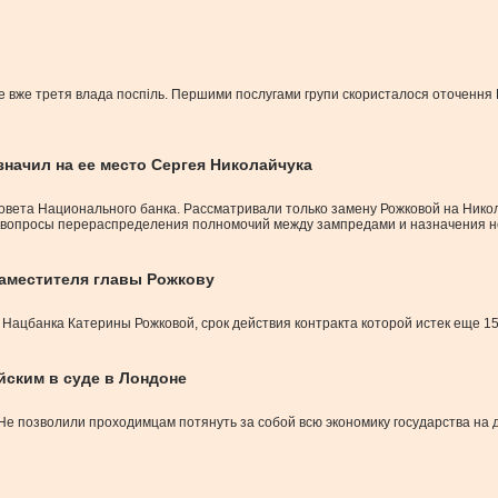
о це вже третя влада поспіль. Першими послугами групи скористалося оточен
значил на ее место Сергея Николайчука
овета Национального банка. Рассматривали только замену Рожковой на Нико
и вопросы перераспределения полномочий между зампредами и назначения н
заместителя главы Рожкову
Нацбанка Катерины Рожковой, срок действия контракта которой истек еще 15
ским в суде в Лондоне
 Не позволили проходимцам потянуть за собой всю экономику государства на 