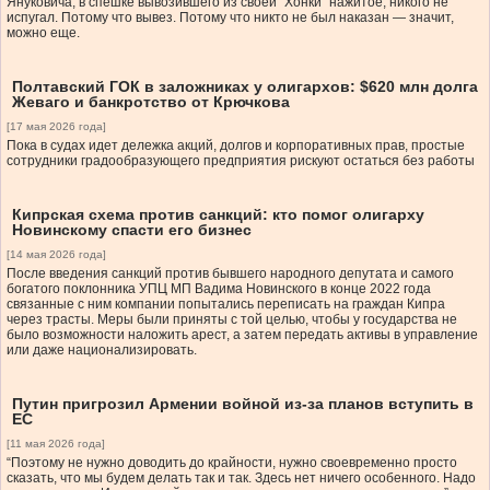
Януковича, в спешке вывозившего из своей “Хонки” нажитое, никого не
испугал. Потому что вывез. Потому что никто не был наказан — значит,
можно еще.
Полтавский ГОК в заложниках у олигархов: $620 млн долга
Жеваго и банкротство от Крючкова
[17 мая 2026 года]
Пока в судах идет дележка акций, долгов и корпоративных прав, простые
сотрудники градообразующего предприятия рискуют остаться без работы
Кипрская схема против санкций: кто помог олигарху
Новинскому спасти его бизнес
[14 мая 2026 года]
После введения санкций против бывшего народного депутата и самого
богатого поклонника УПЦ МП Вадима Новинского в конце 2022 года
связанные с ним компании попытались переписать на граждан Кипра
через трасты. Меры были приняты с той целью, чтобы у государства не
было возможности наложить арест, а затем передать активы в управление
или даже национализировать.
Путин пригрозил Армении войной из-за планов вступить в
ЕС
[11 мая 2026 года]
“Поэтому не нужно доводить до крайности, нужно своевременно просто
сказать, что мы будем делать так и так. Здесь нет ничего особенного. Надо