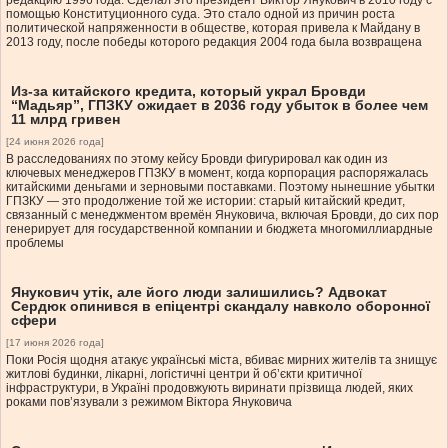
редакцию 1996 года. Сделал это президент Виктор Янукович в 2010 году с
помощью Конституционного суда. Это стало одной из причин роста
политической напряженности в обществе, которая привела к Майдану в
2013 году, после победы которого редакция 2004 года была возвращена
Из-за китайского кредита, который украл Бровди
“Мадьяр”, ГПЗКУ ожидает в 2036 году убыток в более чем
11 млрд гривен
[24 июня 2026 года]
В расследованиях по этому кейсу Бровди фигурировал как один из
ключевых менеджеров ГПЗКУ в момент, когда корпорация распоряжалась
китайскими деньгами и зерновыми поставками. Поэтому нынешние убытки
ГПЗКУ — это продолжение той же истории: старый китайский кредит,
связанный с менеджментом времён Януковича, включая Бровди, до сих пор
генерирует для государственной компании и бюджета многомиллиардные
проблемы
Янукович утік, але його люди залишились? Адвокат
Сердюк опинився в епіцентрі скандалу навколо оборонної
сфери
[17 июня 2026 года]
Поки Росія щодня атакує українські міста, вбиває мирних жителів та знищує
житлові будинки, лікарні, логістичні центри й об’єкти критичної
інфраструктури, в Україні продовжують виринати прізвища людей, яких
роками пов’язували з режимом Віктора Януковича