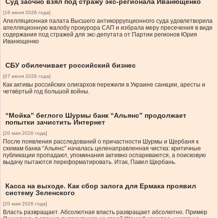
Суд заочно взял под стражу экс-регионала Иванющенко
[16 июня 2026 года]
Апелляционная палата Высшего антикоррупционного суда удовлетворила
апелляционную жалобу прокурора САП и избрала меру пресечения в виде
содержания под стражей для экс-депутата от Партии регионов Юрия
Иванющенко
СБУ обилечивает российский бизнес
[07 июня 2026 года]
Как активы российских олигархов пережили в Украине санкции, аресты и
четвёртый год большой войны.
“Мойка” беглого Шурмы банк “Альянс” продолжает
попытки зачистить Интернет
[20 мая 2026 года]
После появления расследований о причастности Шурмы и Щербаня к
схемам банка “Альянс” началась целенаправленная чистка: критичные
публикации пропадают, упоминания активно оспариваются, а поисковую
выдачу пытаются переформатировать. Итак, Павел Щербань.
Касса на выходе. Как сбор залога для Ермака проявил
систему Зеленского
[20 мая 2026 года]
Власть развращает. Абсолютная власть развращает абсолютно. Пример