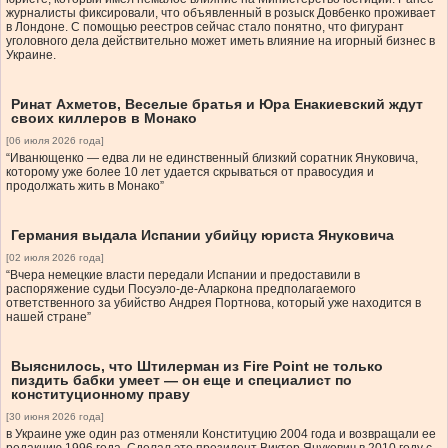
журналисты фиксировали, что объявленный в розыск Довбенко проживает
в Лондоне. С помощью реестров сейчас стало понятно, что фигурант
уголовного дела действительно может иметь влияние на игорный бизнес в
Украине.
Ринат Ахметов, Веселые братья и Юра Енакиевский ждут
своих киллеров в Монако
[06 июля 2026 года]
“Иванющенко — едва ли не единственный близкий соратник Януковича,
которому уже более 10 лет удается скрываться от правосудия и
продолжать жить в Монако”
Германия выдала Испании убийцу юриста Януковича
[02 июля 2026 года]
“Вчера немецкие власти передали Испании и предоставили в
распоряжение судьи Посуэло-де-Аларкона предполагаемого
ответственного за убийство Андрея Портнова, который уже находится в
нашей стране”
Выяснилось, что Штилерман из Fire Point не только
пиздить бабки умеет — он еще и специалист по
конституционному праву
[30 июня 2026 года]
в Украине уже один раз отменяли Конституцию 2004 года и возвращали ее