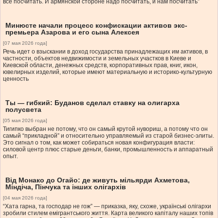
все посчитать. И армянской стороне надо посчитать, и нам посчитать”
Минюсте начали процесс конфискации активов экс-
премьера Азарова и его сына Алексея
[07 мая 2026 года]
Речь идет о взыскании в доход государства принадлежащих им активов, в
частности, объектов недвижимости и земельных участков в Киеве и
Киевской области, денежных средств, корпоративных прав, книг, икон,
ювелирных изделий, которые имеют материальную и историко-культурную
ценность
Ты — гибкий: Буданов сделал ставку на олигарха
полусвета
[05 мая 2026 года]
Тигипко выбран не потому, что он самый крутой нувориш, а потому что он
самый “прикладной” и относительно управляемый из старой бизнес-элиты.
Это сигнал о том, как может собираться новая конфигурация власти:
силовой центр плюс старые деньги, банки, промышленность и аппаратный
опыт.
Від Монако до Огайо: де живуть мільярди Ахметова,
Міндіча, Пінчука та інших олігархів
[04 мая 2026 года]
“Хата гарна, та господар не гож” — приказка, яку, схоже, українські олігархи
зробили стилем емігрантського життя. Карта великого капіталу наших топів