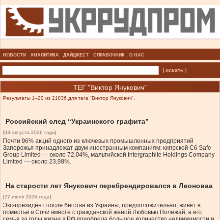
НОВОСТИ
АНАЛИТИКА
ДАЙДЖЕСТ
СПРАВОЧНИК
О НАС
| искать |
ТЕГ "Виктор Янукович"
Результаты 1–20 из 21836 для тега "Виктор Янукович".
Российский след “Украинского графита”
[03 августа 2026 года]
Почти 96% акций одного из ключевых промышленных предприятий
Запорожья принадлежат двум иностранным компаниям: кипрской C6 Safe
Group Limited — около 72,04%, мальтийской Intergraphite Holdings Company
Limited — около 23,98%.
На старости лет Янукович перебрендировался в Леоноваа
[27 июля 2026 года]
Экс-президент после бегства из Украины, предположительно, живёт в
поместье в Сочи вместе с гражданской женой Любовью Полежай, а его
семья за годы жизни в РФ приобрела большое количество недвижимости и