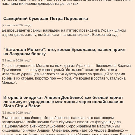
накопила миллионы долларов на депозитах
Санкційний бумеранг Петра Порошенка
[22 июля 2026 года]
Безпрецедентні санкції накладені на п'ятого президента України цілком
відповідають закону, який він сам і написав, вирішив Верховний суд.
“Батальон Монако”: кто, кроме Ермолаева, нашел приют
на Лазурном берегу
[13 июля 2026 года]
После покушения в Монако на выходца из Украины — бизнесмена Вадима
Ермолаева — на слуху снова целый “батальон” таких же богатых и
известных украинцев, неплохо себя чувствующих за границей во время
войны в их стране. Коротко про — о том, кто вошел в состав “батальона
Монако”.
Игорный синдикат Андрея Довбенко: как беглый юрист
легализует украденные миллионы через онлайн-казино
Slots City и Beton
[12 июля 2026 года]
В мае этого года блогер Игорь Лаченков написал, что настоящим
владельцем онлайн-казино Slots city может оказаться фигурант дела
Национального антикоррупционного бюро Украины по масштабным
хищениям по имени Андрей. Очевидно, речь идет об Андрее Довбенко —
юристе, который имел немалое влияние на Министерство юстиции. Ранее