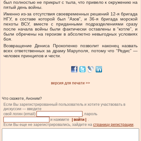
был полностью не прикрыт с тыла, что привело к окружению на
пятый день войны.
Именно из-за отсутствия своевременных решений 12-я бригада
НГУ, в составе которой был “Азов”, и 36-я бригада морской
пехоты ВСУ, вместе с приданными подразделениями сразу
после начала войны были фактически оставлены в “котле”, и
были обречены на героизм в абсолютно невыгодных условиях
боя.
Возвращение Дениса Прокопенко позволит наконец назвать
всех ответственных за драму Маруполя, потому что “Редис” —
человек принципов и чести.
версия для печати >>
Что скажете, Аноним?
Если Вы зарегистрированный пользователь и хотите участвовать в
дискуссии — введите
свой логин (email)
, пароль
и нажмите
| войти |
.
Если Вы еще не зарегистрировались, зайдите на
страницу регистрации
.