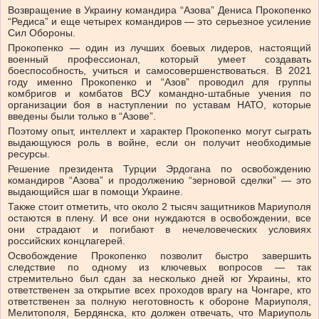
Возвращение в Украину командира “Азова” Дениса Прокопенко
“Редиса” и еще четырех командиров — это серьезное усиление
Сил Обороны.
Прокопенко — один из лучших боевых лидеров, настоящий
военный профессионал, который умеет создавать
боеспособность, учиться и самосовершенствоваться. В 2021
году именно Прокопенко и “Азов” проводил для группы
комбригов и комбатов ВСУ командно-штабные учения по
организации боя в наступлении по уставам НАТО, которые
введены были только в “Азове”.
Поэтому опыт, интеллект и характер Прокопенко могут сыграть
выдающуюся роль в войне, если он получит необходимые
ресурсы.
Решение президента Турции Эрдогана по освобождению
командиров “Азова” и продолжению “зерновой сделки” — это
выдающийся шаг в помощи Украине.
Также стоит отметить, что около 2 тысяч защитников Мариуполя
остаются в плену. И все они нуждаются в освобождении, все
они страдают и погибают в нечеловеческих условиях
российских концлагерей.
Освобождение Прокопенко позволит быстро завершить
следствие по одному из ключевых вопросов — так
стремительно был сдан за несколько дней юг Украины, кто
ответственен за открытие всех проходов врагу на Чонгаре, кто
ответственен за полную неготовность к обороне Мариуполя,
Мелитополя, Бердянска, кто должен отвечать, что Мариуполь