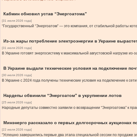
Кабмин обновил устав “Энергоатома”
[31 июля 2026 года]
“Государственный “Энергоатом” — это компания, от стабильной работы кот
Из-за жары потребление электроэнергии в Украине вырастет
[31 июля 2026 года]
В Украине готовят энергосистему к максимальной августовской нагрузке из
В Украине выдали технические условия на подключение почт
[30 июля 2026 года]
В Украине с 2024 года получены технические условия на подключение к сет
Нардепы обвинили “Энергоатом” в укрупнении лотов
[25 июля 2026 года]
Народные депутаты совместно заявили о возвращении “Энергоатома” к прак
Минэнерго рассказало о первых долгосрочных аукционах п
[22 июля 2026 года]
“Успешно завершились первые два этапа специальной сессии по продаже э