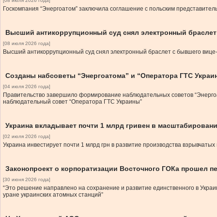
[08 июля 2026 года]
Госкомпания “Энергоатом” заключила соглашение с польским представитель
Высший антикоррупционный суд снял электронный брасле
[08 июля 2026 года]
Высший антикоррупционный суд снял электронный браслет с бывшего вице
Созданы набсоветы “Энергоатома” и “Оператора ГТС Украи
[04 июля 2026 года]
Правительство завершило формирование наблюдательных советов “Энергоат
наблюдательный совет “Оператора ГТС Украины”
Украина вкладывает почти 1 млрд гривен в масштабирован
[02 июля 2026 года]
Украина инвестирует почти 1 млрд грн в развитие производства взрывчатых
Законопроект о корпоратизации Восточного ГОКа прошел п
[30 июня 2026 года]
“Это решение направлено на сохранение и развитие единственного в Украи
уране украинских атомных станций”