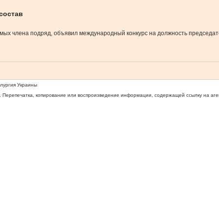
 состав
симых члена подряд, объявил международный конкурс на должность председа
ллургия Украины
 Перепечатка, копирование или воспроизведение информации, содержащей ссылку на агентс