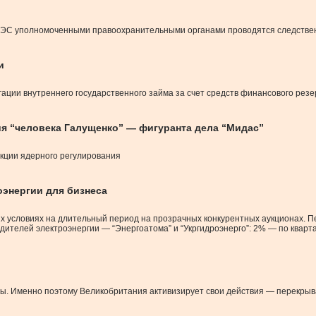
 АЭС уполномоченными правоохранительными органами проводятся следстве
и
ации внутреннего государственного займа за счет средств финансового резе
я “человека Галущенко” — фигуранта дела “Мидас”
екции ядерного регулирования
оэнергии для бизнеса
х условиях на длительный период на прозрачных конкурентных аукционах. П
дителей электроэнергии — “Энергоатома” и “Укргидроэнерго”: 2% — по квар
ропы. Именно поэтому Великобритания активизирует свои действия — перекры