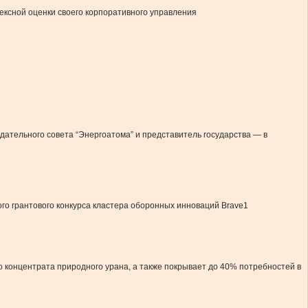
ексной оценки своего корпоративного управления
ательного совета “Энергоатома” и представитель государства — в
ого грантового конкурса кластера оборонных инноваций Brave1
 концентрата природного урана, а также покрывает до 40% потребностей в