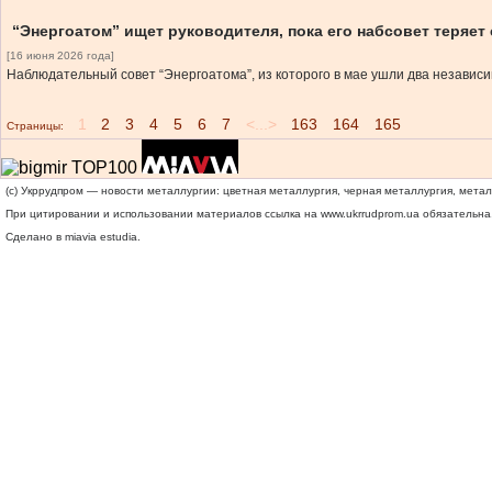
“Энергоатом” ищет руководителя, пока его набсовет теряет
[16 июня 2026 года]
Наблюдательный совет “Энергоатома”, из которого в мае ушли два незави
1
2
3
4
5
6
7
<...>
163
164
165
Страницы:
(c) Укррудпром — новости металлургии: цветная металлургия, черная металлургия, мета
При цитировании и использовании материалов ссылка на
www.ukrrudprom.ua
обязательна.
Сделано в miavia estudia.