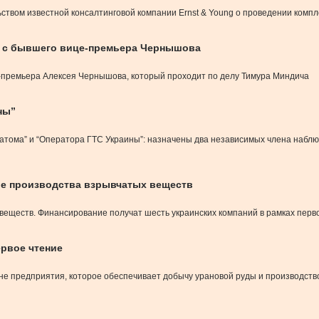
ством известной консалтинговой компании Ernst & Young о проведении компл
т с бывшего вице-премьера Чернышова
-премьера Алексея Чернышова, который проходит по делу Тимура Миндича
ны”
ома” и “Оператора ГТС Украины”: назначены два независимых члена наблюд
ие производства взрывчатых веществ
 веществ. Финансирование получат шесть украинских компаний в рамках перв
ервое чтение
не предприятия, которое обеспечивает добычу урановой руды и производство