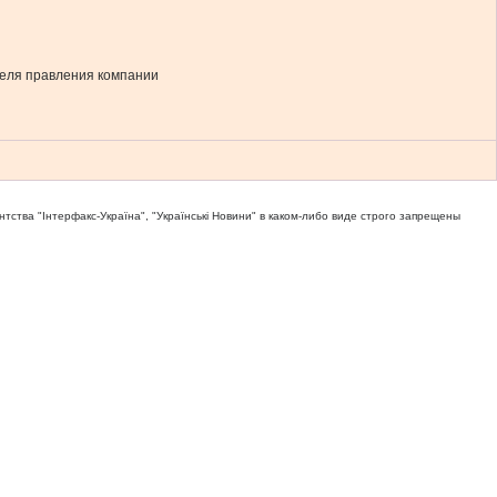
теля правления компании
тва "Iнтерфакс-Україна", "Українськi Новини" в каком-либо виде строго запрещены