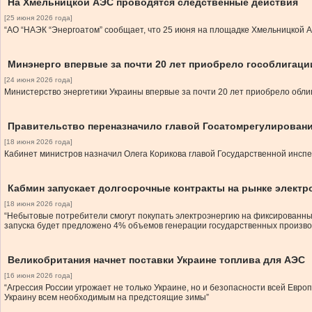
На Хмельницкой АЭС проводятся следственные действия
[25 июня 2026 года]
“АО “НАЭК “Энергоатом” сообщает, что 25 июня на площадке Хмельницкой
Минэнерго впервые за почти 20 лет приобрело гособлигаци
[24 июня 2026 года]
Министерство энергетики Украины впервые за почти 20 лет приобрело облиг
Правительство переназначило главой Госатомрегулировани
[18 июня 2026 года]
Кабинет министров назначил Олега Корикова главой Государственной инсп
Кабмин запускает долгосрочные контракты на рынке электр
[18 июня 2026 года]
“Небытовые потребители смогут покупать электроэнергию на фиксированны
запуска будет предложено 4% объемов генерации государственных произво
Великобритания начнет поставки Украине топлива для АЭС
[16 июня 2026 года]
“Агрессия России угрожает не только Украине, но и безопасности всей Ев
Украину всем необходимым на предстоящие зимы”