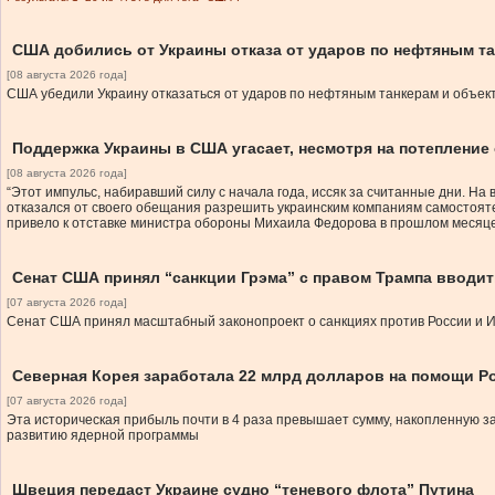
США добились от Украины отказа от ударов по нефтяным т
[08 августа 2026 года]
США убедили Украину отказаться от ударов по нефтяным танкерам и объект
Поддержка Украины в США угасает, несмотря на потепление
[08 августа 2026 года]
“Этот импульс, набиравший силу с начала года, иссяк за считанные дни. Н
отказался от своего обещания разрешить украинским компаниям самостояте
привело к отставке министра обороны Михаила Федорова в прошлом месяце
Сенат США принял “санкции Грэма” с правом Трампа вводи
[07 августа 2026 года]
Сенат США принял масштабный законопроект о санкциях против России и И
Северная Корея заработала 22 млрд долларов на помощи Р
[07 августа 2026 года]
Эта историческая прибыль почти в 4 раза превышает сумму, накопленную з
развитию ядерной программы
Швеция передаст Украине судно “теневого флота” Путина