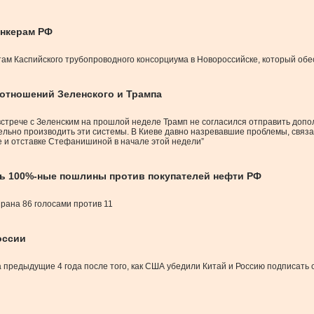
анкерам РФ
ам Каспийского трубопроводного консорциума в Новороссийске, который обе
 отношений Зеленского и Трампа
а встрече с Зеленским на прошлой неделе Трамп не согласился отправить доп
льно производить эти системы. В Киеве давно назревавшие проблемы, связан
 и отставке Стефанишиной в начале этой недели”
ть 100%-ные пошлины против покупателей нефти РФ
рана 86 голосами против 11
оссии
а предыдущие 4 года после того, как США убедили Китай и Россию подписать