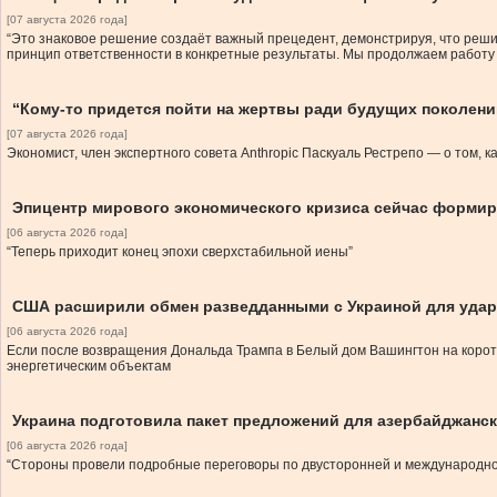
[07 августа 2026 года]
“Это знаковое решение создаёт важный прецедент, демонстрируя, что реш
принцип ответственности в конкретные результаты. Мы продолжаем работу 
“Кому-то придется пойти на жертвы ради будущих поколени
[07 августа 2026 года]
Экономист, член экспертного совета Anthropic Паскуаль Рестрепо — о том, к
Эпицентр мирового экономического кризиса сейчас формир
[06 августа 2026 года]
“Теперь приходит конец эпохи сверхстабильной иены”
США расширили обмен разведданными с Украиной для удар
[06 августа 2026 года]
Если после возвращения Дональда Трампа в Белый дом Вашингтон на корот
энергетическим объектам
Украина подготовила пакет предложений для азербайджанск
[06 августа 2026 года]
“Стороны провели подробные переговоры по двусторонней и международной 