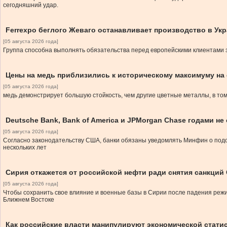
сегодняшний удар.
Ferrexpo беглого Жеваго останавливает производство в Ук
[05 августа 2026 года]
Группа способна выполнять обязательства перед европейскими клиентами 
Цены на медь приблизились к историческому максимуму на
[05 августа 2026 года]
медь демонстрирует большую стойкость, чем другие цветные металлы, в то
Deutsche Bank, Bank of America и JPMorgan Chase годами 
[05 августа 2026 года]
Согласно законодательству США, банки обязаны уведомлять Минфин о подоз
нескольких лет
Сирия откажется от российской нефти ради снятия санкци
[05 августа 2026 года]
Чтобы сохранить свое влияние и военные базы в Сирии после падения режи
Ближнем Востоке
Как российские власти манипулируют экономической стати