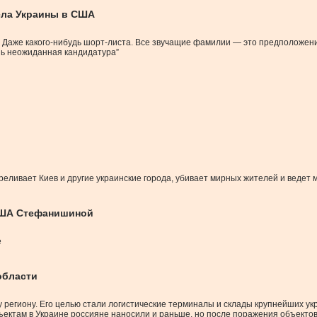
сла Украины в США
Даже какого-нибудь шорт-листа. Все звучащие фамилии — это предположения 
ень неожиданная кандидатура”
треливает Киев и другие украинские города, убивает мирных жителей и вед
 США Стефанишиной
е
 области
егиону. Его целью стали логистические терминалы и склады крупнейших укра
бъектам в Украине россияне наносили и раньше, но после поражения объектов