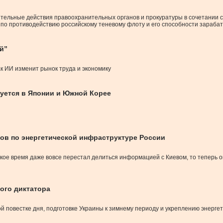
ительные действия правоохранительных органов и прокуратуры в сочетании 
по противодействию российскому теневому флоту и его способности зарабат
й”
ак ИИ изменит рынок труда и экономику
уется в Японии и Южной Корее
ов по энергетической инфраструктуре России
кое время даже вовсе перестал делиться информацией с Киевом, то теперь 
ого диктатора
повестке дня, подготовке Украины к зимнему периоду и укреплению энергет