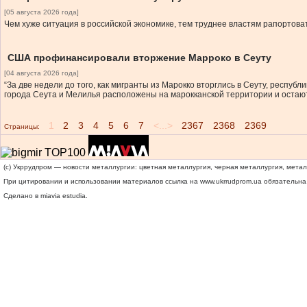
[05 августа 2026 года]
Чем хуже ситуация в российской экономике, тем труднее властям рапортова
США профинансировали вторжение Марроко в Сеуту
[04 августа 2026 года]
“За две недели до того, как мигранты из Марокко вторглись в Сеуту, респуб
города Сеута и Мелилья расположены на марокканской территории и остаю
1
2
3
4
5
6
7
<...>
2367
2368
2369
Страницы:
(c) Укррудпром — новости металлургии: цветная металлургия, черная металлургия, мета
При цитировании и использовании материалов ссылка на
www.ukrrudprom.ua
обязательна.
Сделано в miavia estudia.