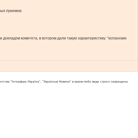
рых приемов.
и докладом комитета, в котором дали такую характеристику: “испанские
тва "Iнтерфакс-Україна", "Українськi Новини" в каком-либо виде строго запрещены