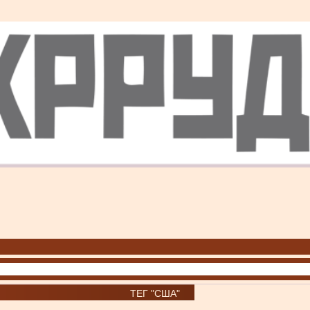
ТЕГ "США"