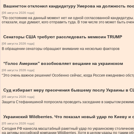
Вашингтон отклонил кандидатуру Умерова на должность по
[06 августа 2026 года]
“По состоянию на данный момент нет ни одной согласованной кандидатуры. 
отказали, еще думают, кого отправить туда. В том числе это может быть оч
Сенаторы США требуют расследовать мемкоин TRUMP
[06 августа 2026 года]
В обращении сенаторы обращают внимание на несколько факторов
“Голос Америки” возобновляет вещание на украинском
[06 августа 2026 года]
“Это очень важное решение! Особенно сейчас, когда Россия ежедневно обс
Суд избирает меру пресечения бывшему послу Украины в
[05 августа 2026 года]
Защита Стефанишиной попросила проводить заседание в закрытом режим
Украинский Wildberries. Что показал новый удар по Киеву и
[05 августа 2026 года]
Сегодня РФ нанесла масштабный ракетный удар по украинскому столичному р
на активы российской компании Wildberries. Хотя в целом удары по таким о