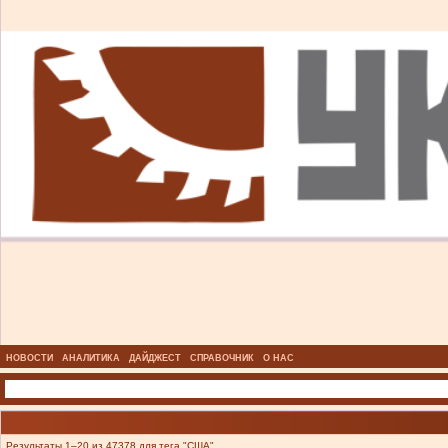
НОВОСТИ
АНАЛИТИКА
ДАЙДЖЕСТ
СПРАВОЧНИК
О НАС
Результаты 1–20 из 47378 для тега "США".