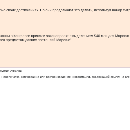
ть о своих достижениях. Но они продолжают это делать, используя набор хит
ликанцы в Конгрессе приняли законопроект с выделением $40 млн для Марокко 
тся предметом давних претензий Марокко”
ллургия Украины
 Перепечатка, копирование или воспроизведение информации, содержащей ссылку на агентс