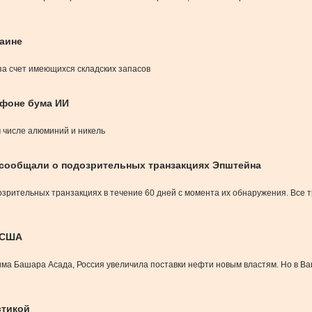
раине
за счет имеющихся складских запасов
 фоне бума ИИ
м числе алюминий и никель
не сообщали о подозрительных транзакциях Эпштейна
рительных транзакциях в течение 60 дней с момента их обнаружения. Все тр
й США
ма Башара Асада, Россия увеличила поставки нефти новым властям. Но в Ваш
стикой