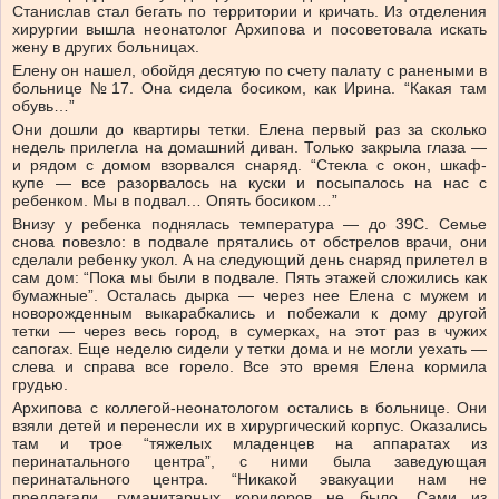
Станислав стал бегать по территории и кричать. Из отделения
хирургии вышла неонатолог Архипова и посоветовала искать
жену в других больницах.
Елену он нашел, обойдя десятую по счету палату с ранеными в
больнице №17. Она сидела босиком, как Ирина. “Какая там
обувь…”
Они дошли до квартиры тетки. Елена первый раз за сколько
недель прилегла на домашний диван. Только закрыла глаза —
и рядом с домом взорвался снаряд. “Стекла с окон, шкаф-
купе — все разорвалось на куски и посыпалось на нас с
ребенком. Мы в подвал… Опять босиком…”
Внизу у ребенка поднялась температура — до 39С. Семье
снова повезло: в подвале прятались от обстрелов врачи, они
сделали ребенку укол. А на следующий день снаряд прилетел в
сам дом: “Пока мы были в подвале. Пять этажей сложились как
бумажные”. Осталась дырка — через нее Елена с мужем и
новорожденным выкарабкались и побежали к дому другой
тетки — через весь город, в сумерках, на этот раз в чужих
сапогах. Еще неделю сидели у тетки дома и не могли уехать —
слева и справа все горело. Все это время Елена кормила
грудью.
Архипова с коллегой-неонатологом остались в больнице. Они
взяли детей и перенесли их в хирургический корпус. Оказались
там и трое “тяжелых младенцев на аппаратах из
перинатального центра”, с ними была заведующая
перинатального центра. “Никакой эвакуации нам не
предлагали, гуманитарных коридоров не было. Сами из