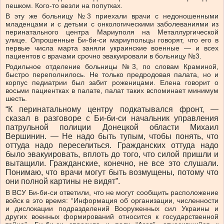
пешком. Кого-то везли на попутках.
В эту же больницу №3 приехали врачи с недоношенными
младенцами и с детьми с онкологическими заболеваниями из
перинатального центра Мариуполя на Металлургической
улице. Опрошенные Би-би-си мариупольцы говорят, что его в
первые числа марта заняли украинские военные — и всех
пациентов с врачами срочно эвакуировали в больницу №3.
Родильное отделение больницы №3, по словам Краминой,
быстро переполнилось. Не только предродовая палата, но и
корпус педиатрии был забит роженицами. Елена говорит о
восьми пациентках в палате, палат таких вспоминает минимум
шесть.
“К перинатальному центру подкатывался фронт, —
сказал в разговоре с Би-би-си начальник управления
патрульной полиции Донецкой области Михаил
Вершинин. — Не надо быть тупым, чтобы понять, что
оттуда надо переселиться. Гражданских оттуда надо
было эвакуировать, вплоть до того, что силой пришли и
вытащили. Гражданские, конечно, не все это слушали.
Понимаю, что врачи могут быть возмущены, потому что
они полной картины не видят”.
В ВСУ Би-би-си ответили, что не могут сообщить расположение
войск в это время: “Информация об организации, численности
и дислокации подразделений Вооруженных сил Украины и
других военных формирований относится к государственной