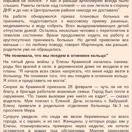
Взрывов не боялся: “У нас и раньше артиллерию всегда было
слышно. Ракеты летали над головой — но они летели в сторону
ДНР, и до нас в Центральном районе никогда не доставало”.
На работе обнаружился приказ: плановых больных не
принимать, подготовиться к массовому приему раненых,
медикаменты и воду собрать. Всех выздоравливающих детей
отпустили домой. Остались несколько человек с перитонитом в
тяжелом состоянии. Врачи продолжили ходить на работу и
круглосуточно принимать больных. Но детей привозили все
меньше — по любому поводу, говорит Мартинцов, как раньше,
родители уже не обращались.
“Не понимала, что мы поедем в огненное кольцо”
На пятый день войны у Елены Краминой началась паника:
роды без врачей в селе, в деревенском доме не входили в ее
планы. “Я начала всех своих напрягать, что меня надо везти в
больницу. Не понимая того, что мы поедем в огненное кольцо.
Я этого и представить не могла”.
Скорая за Краминой приехала 28 февраля — чуть ли не по
блату, в бригаде работали знакомые семьи. Город был почти в
окружении. “По таким вызовам уже никто не ездит”, — сказал
водитель. Муж поехал с Еленой. Дочь осталась с бабушкой.
Елену привезли в родильное отделение больницы №3 на
проспекте Мира.
Супруги увидели, что сюда же везли беременных со всего
города, и с окраин, и из сел. Женщины, у которых роды, как у
Елены, планировались примерно через неделю, не хотели
оставаться в домах под обстрелами. Многие приходили