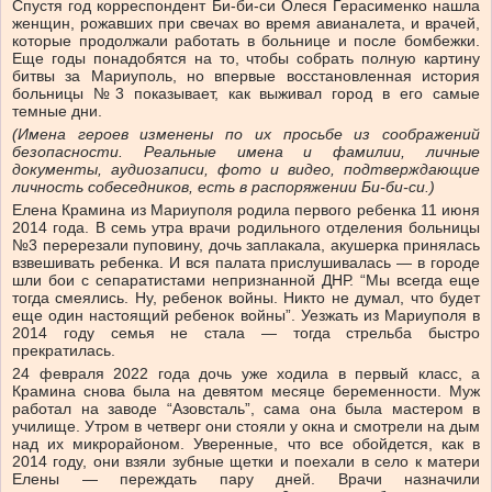
Спустя год корреспондент Би-би-си Олеся Герасименко нашла
женщин, рожавших при свечах во время авианалета, и врачей,
которые продолжали работать в больнице и после бомбежки.
Еще годы понадобятся на то, чтобы собрать полную картину
битвы за Мариуполь, но впервые восстановленная история
больницы №3 показывает, как выживал город в его самые
темные дни.
(Имена героев изменены по их просьбе из соображений
безопасности. Реальные имена и фамилии, личные
документы, аудиозаписи, фото и видео, подтверждающие
личность собеседников, есть в распоряжении Би-би-си
.
)
Елена Крамина из Мариуполя родила первого ребенка 11 июня
2014 года. В семь утра врачи родильного отделения больницы
№3 перерезали пуповину, дочь заплакала, акушерка принялась
взвешивать ребенка. И вся палата прислушивалась — в городе
шли бои с сепаратистами непризнанной ДНР. “Мы всегда еще
тогда смеялись. Ну, ребенок войны. Никто не думал, что будет
еще один настоящий ребенок войны”. Уезжать из Мариуполя в
2014 году семья не стала — тогда стрельба быстро
прекратилась.
24 февраля 2022 года дочь уже ходила в первый класс, а
Крамина снова была на девятом месяце беременности. Муж
работал на заводе “Азовсталь”, сама она была мастером в
училище. Утром в четверг они стояли у окна и смотрели на дым
над их микрорайоном. Уверенные, что все обойдется, как в
2014 году, они взяли зубные щетки и поехали в село к матери
Елены — переждать пару дней. Врачи назначили