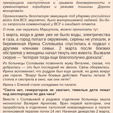
прекращала наступление и срывала договоренности о
гуманитарных коридорах и режиме тишины. Дороги
минировали.
Организовать безопасную эвакуацию под ударами российских
войск для ВСУ, вероятно, было малорешаемой задачей. Би-би-
си запросила комментарий у ВСУ и ожидает ответа.
О том
,
как о
к
ружали Мариуполь
,
можно прочитать
тут
.
1 марта, когда в доме уже не было воды, электричества
и газа, а город попал в окружение, сирены не утихали, и
беременная Ирина Соловьева спустилась в подвал с
другими членами семьи. 2 марта после близких
обстрелов у женщины начал тянуть низ живота. Вызвали
скорую — “которая тогда еще благополучно доехала”.
Из больницы Соловьева позвонила мужу Виталию, сказав, что
добралась — это был последний ее звонок. Связь оборвалась.
Ирина вспоминает, что роддом был еще целый, но дома вокруг
уже горели: “Вокруг были боевые действия. Ракеты летали. Я
стояла и смотрела в окно, как они летят”.
Ирина с Еленой стали соседками по палате.
“Света нет, генераторов не хватает, тяжелые дети лежат
под кислородом по два часа”
Вместе с Соловьевой в родовое отделение больницы зашла
неонатолог Валерия Архипова. Врач первой категории, она
проработала в отделении патологий новорожденных и палате
интенсивной терапии почти 14 лет. Начиная дежурство 2 марта,