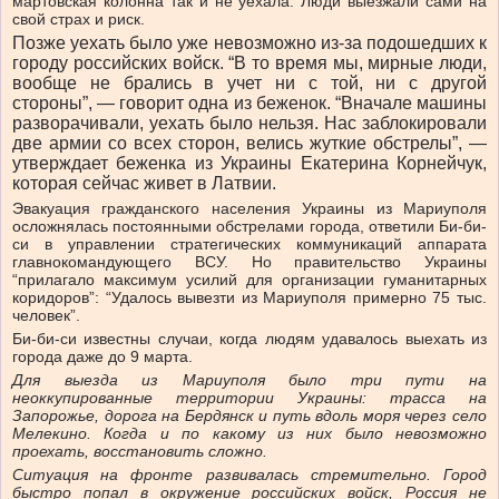
мартовская колонна так и не уехала. Люди выезжали сами на
свой страх и риск.
Позже уехать было уже невозможно из-за подошедших к
городу российских войск. “В то время мы, мирные люди,
вообще не брались в учет ни с той, ни с другой
стороны”, — говорит одна из беженок. “Вначале машины
разворачивали, уехать было нельзя. Нас заблокировали
две армии со всех сторон, велись жуткие обстрелы”, —
утверждает беженка из Украины Екатерина Корнейчук,
которая сейчас живет в Латвии.
Эвакуация гражданского населения Украины из Мариуполя
осложнялась постоянными обстрелами города, ответили Би-би-
си в управлении стратегических коммуникаций аппарата
главнокомандующего ВСУ. Но правительство Украины
“прилагало максимум усилий для организации гуманитарных
коридоров”: “Удалось вывезти из Мариуполя примерно 75 тыс.
человек”.
Би-би-си известны случаи, когда людям удавалось выехать из
города даже до 9 марта.
Для выезда из Мариуполя было три пути на
неоккупированные территории Украины: трасса на
Запорожье, дорога на Бердянск и путь вдоль моря через село
Мелекино. Когда и по какому из них было невозможно
проехать, восстановить сложно.
Ситуация на фронте развивалась стремительно. Город
быстро попал в окружение российских войск, Россия не