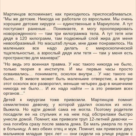
Мартинцов вспоминает, как приходилось приспосабливаться.
“Мы же детские. Никогда не работали со взрослыми. Мы очень
хорошие детские хирурги — единственные в Мариуполе. А тут
поступают раненые… Понимаете, я могу прооперировать
новорожденного — там три килограмма тела. А тут тетя или
дядя в 120 килограмм, там подкожный слой жира для меня
невообразимый. Но масштаб лучше, мне даже понравилось. На
маленьких все надо делать с микроскопической
тщательностью, а взрослый дядя или тетя — там у меня есть
пространство для маневра!”
“Но ведь это военная травма. У нас такого никогда не было,
только теория в институте. И мы первые часы просто
осваивались… понимаете, осколок внутри… У нас такого не
было… В животе может быть маленькие отверстие, а внутри
этот осколок все разворотил, меньше четырех дыр в кишечнике
никогда не было… И их надо найти — а это ревизия всех
органов…”
Детей к хирургам тоже привозили. Мартинцов помнит
семилетнюю девочку, у которой удалил осколок из ноги.
Выжила. Но идти домой сама не могла. Поэтому родители
посадили ее на стульчик и на нем под обстрелами быстро
унесли домой. Помнит, как привезли труп 12-летней девочки —
она погибла сразу после завала дома. Ее мать умерла по пути
в больницу. А вез обеих отец и муж. Помнит, как привезли двух
мальчиков младше трех лет — они сидели на улице рядом с