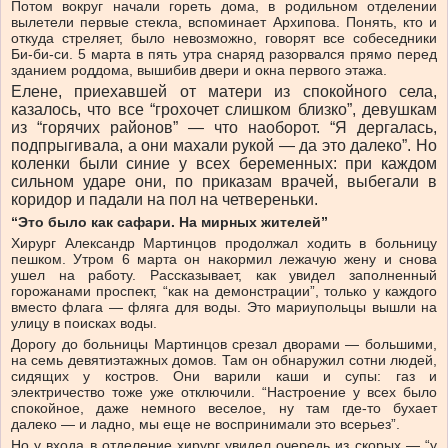
Потом вокруг начали гореть дома, в родильном отделении
вылетели первые стекла, вспоминает Архипова. Понять, кто и
откуда стреляет, было невозможно, говорят все собеседники
Би-би-си. 5 марта в пять утра снаряд разорвался прямо перед
зданием роддома, вышибив двери и окна первого этажа.
Елене, приехавшей от матери из спокойного села,
казалось, что все “грохочет слишком близко”, девушкам
из “горячих районов” — что наоборот. “Я дергалась,
подпрыгивала, а они махали рукой — да это далеко”. Но
коленки были синие у всех беременных: при каждом
сильном ударе они, по приказам врачей, выбегали в
коридор и падали на пол на четвереньки.
“Это было как сафари. На мирных жителей”
Хирург Александр Мартинцов продолжал ходить в больницу
пешком. Утром 6 марта он накормил лежачую жену и снова
ушел на работу. Рассказывает, как увидел заполненный
горожанами проспект, “как на демонстрации”, только у каждого
вместо флага — фляга для воды. Это мариупольцы вышли на
улицу в поисках воды.
Дорогу до больницы Мартинцов срезал дворами — большими,
на семь девятиэтажных домов. Там он обнаружил сотни людей,
сидящих у костров. Они варили каши и супы: газ и
электричество тоже уже отключили. “Настроение у всех было
спокойное, даже немного веселое, ну там где-то бухает
далеко — и ладно, мы еще не воспринимали это всерьез”.
Но у входа в отделение хирург увидел очередь из скорых — “у