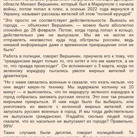
области Михаил Вершинин, который был в Мариуполе с начала
войны, потом попал в плен, а осенью 2022 года вернулся в
Украину, называет рассказы жителей об этом “полной ерундой”.
“Это просто не соответствует действительности. Выехать из
города, — объясняет Вершинин, — можно было абсолютно
спокойно до 28 февраля. Потом, когда город попал в кольцо,
действительно уже не выпускали. Мы же не могли их
отправлять неизвестно куда под обстрелы россиян, ведь
никакой информации даже о временном прекращении огня не
было”.
Работа в полиции, говорит Вершинин, приучила его к тому, что
“гражданские видят только то, что хотят и что им кажется, а не
то, что правда происходит”. Он вспоминает о 3 марта, когда по
зеленому коридору пытались увезти мирных жителей от
драмтеатра.
“Но с нами связались военные и сказали, что ехать нельзя, что
они видят какую-то технику. Мы задержали колонну на 10
минут — и выяснилось, что по маршруту зеленого коридора в
город собралась заезжать русская пехота. Это они так решили
мирными прикрыться. И нам надо было бы выбирать: или
уничтожать их вместе с колонной мирных жителей, или
запускать русских военных в город. И мы тогда действительно
не выпускали гражданских. Угадайте, сколько людей тогда
сказали, что их насильно не выпускают из города? Правильно,
98%”.
Таких случаев были десятки, говорит полицейский. Та