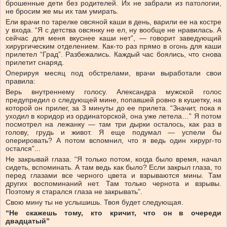
брошенные дети без родителей. Их не забрали из патологии,
не бросим же мы их там умирать.
Ели врачи по тарелке овсяной каши в день, варили ее на костре
у входа. “Я с детства овсянку не ел, ну вообще не нравилась. А
сейчас для меня вкуснее каши нет”, — говорит заведующий
хирургическим отделением. Как-то раз прямо в огонь для каши
прилетел “Град”. Разбежались. Каждый час боялись, что снова
прилетит снаряд.
Оперируя месяц под обстрелами, врачи выработали свои
правила:
Верь внутреннему голосу. Александра мужской голос
предупредил о следующей мине, попавшей ровно в кушетку, на
которой он прилег, за 3 минуты до ее прилета. “Значит, пока я
уходил в коридор из ординаторской, она уже летела…” Я потом
посмотрел на лежанку — там три дырки осталось, как раз в
голову, грудь и живот. Я еще подумал — успели бы
оперировать? А потом вспомнил, что я ведь один хирург-то
остался”...
Не закрывай глаза. “Я только потом, когда было время, начал
сидеть, вспоминать. А там ведь как было? Если закрыл глаза, то
перед глазами все черного цвета и взрываются мины. Там
других воспоминаний нет. Там только чернота и взрывы.
Поэтому я старался глаза не закрывать”.
Свою мину ты не услышишь. Твоя будет следующая.
“Не скажешь тому, кто кричит, что он в очереди
двадцатый”