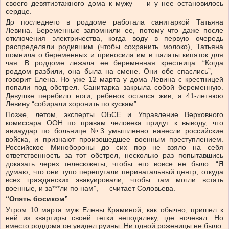
своего девятиэтажного дома к мужу — и у нее остановилось
сердце.
До последнего в роддоме работала санитаркой Татьяна
Левина. Беременные запомнили ее, потому что даже после
отключения электричества, когда воду в первую очередь
распределяли родившим (чтобы сохранить молоко), Татьяна
помнила о беременных и приносила им в палаты кипяток для
чая. В роддоме лежала ее беременная крестница. “Когда
роддом разбили, она была на смене. Они обе спаслись”, —
говорит Елена. Но уже 12 марта у дома Левина с крестницей
попали под обстрел. Санитарка закрыла собой беременную.
Девушке перебило ноги, ребенок остался жив, а 41-летнюю
Левину “собирали хоронить по кускам”.
Позже, летом, эксперты ОБСЕ и Управление Верховного
комиссара ООН по правам человека придут к выводу, что
авиаудар по больнице №3 умышленно нанесли российские
войска, и признают произошедшее военным преступлением.
Российское Минобороны до сих пор не взяло на себя
ответственность за тот обстрел, несколько раз попытавшись
доказать через телесюжеты, чтобы его вовсе не было. “Я
думаю, что они тупо перепутали перинатальный центр, откуда
всех гражданских эвакуировали, чтобы там могли встать
военные, и за***ли по нам”, — считает Соловьева.
“Опять босиком”
Утром 10 марта муж Елены Краминой, как обычно, пришел к
ней из квартиры своей тетки неподалеку, где ночевал. Но
вместо роддома он увидел руины. Ни одной роженицы не было.