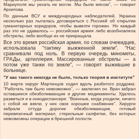
Мариуполя мы уехать не могли. Мы были мясом”, — говорит
Архипова.
По данным ВСУ и международных наблюдателей, Украина
несколько раз пыталась договориться с Россией об открытии
гуманитарных коридоров, чтобы вывезти горожан. Но каждый
раз это не удавалось — российская армия либо возобновляла
обстрелы, либо вообще их не прекращала.
Все это время российская армия, по словам очевидцев,
использовала “тактику выжженной земли”. “Нас
сравнивали под ноль. В первую очередь минометы,
ГРАДы, артиллерия. Массированные обстрелы — а
потом уже танки по земле”, — говорят выжившие в
больнице.
“У нас такого никогда не было, только теория в институте”
10 марта хирург Мартинцов ходил вдоль разбитого роддома:
“Работать там было невозможно”, — заключил он. Врач забрал
оставшиеся обезболивающие и другие медикаменты. Удалось
разжиться и в онкодиспансере: “Военные, когда уходили, ничего
с собой не взяли, у них свое хорошее снабжение”. Хирурги
забрали оттуда дорогие обезболивающие, готовый
перевязочный материал, стерильные салфетки, без которых
невозможны операции в брюшной полости.