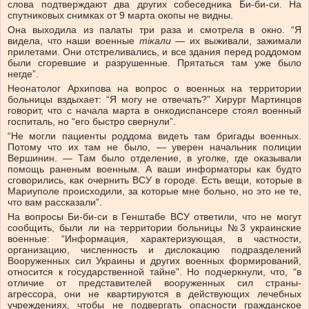
слова подтверждают два других собеседника Би-би-си. На
спутниковых снимках от 9 марта окопы не видны.
Она выходила из палаты три раза и смотрела в окно. “Я
видела, что наши военные
т
i
кали
— их выживали, зажимали
прилетами. Они отстреливались, и все здания перед роддомом
были сгоревшие и разрушенные. Прятаться там уже было
негде”.
Неонатолог Архипова на вопрос о военных на территории
больницы вздыхает: “Я могу не отвечать?” Хирург Мартинцов
говорит, что с начала марта в онкодиспансере стоял военный
госпиталь, но “его быстро свернули”.
“Не могли пациенты роддома видеть там бригады военных.
Потому что их там не было, — уверен начальник полиции
Вершинин. — Там было отделение, в уголке, где оказывали
помощь раненым военным. А ваши информаторы как будто
сговорились, как очернить ВСУ в городе. Есть вещи, которые в
Мариуполе происходили, за которые мне больно, но это не те,
что вам рассказали”.
На вопросы Би-би-си в Генштабе ВСУ ответили, что не могут
сообщить, были ли на территории больницы №3 украинские
военные: “Информация, характеризующая, в частности,
организацию, численность и дислокацию подразделений
Вооруженных сил Украины и других военных формирований,
относится к государственной тайне”. Но подчеркнули, что, “в
отличие от представителей вооруженных сил страны-
агрессора, они не квартируются в действующих лечебных
учреждениях, чтобы не подвергать опасности гражданское