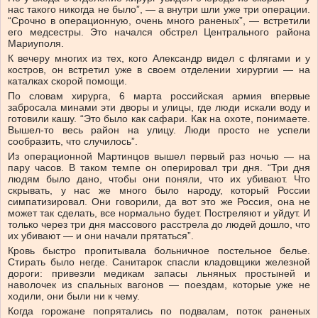
нас такого никогда не было”, — а внутри шли уже три операции.
“Срочно в операционную, очень много раненых”, — встретили
его медсестры. Это начался обстрел Центрального района
Мариуполя.
К вечеру многих из тех, кого Александр видел с флягами и у
костров, он встретил уже в своем отделении хирургии — на
каталках скорой помощи.
По словам хирурга, 6 марта российская армия впервые
забросала минами эти дворы и улицы, где люди искали воду и
готовили кашу. “Это было как сафари. Как на охоте, понимаете.
Вышел-то весь район на улицу. Люди просто не успели
сообразить, что случилось”.
Из операционной Мартинцов вышел первый раз ночью — на
пару часов. В таком темпе он оперировал три дня. “Три дня
людям было дано, чтобы они поняли, что их убивают. Что
скрывать, у нас же много было народу, который России
симпатизировал. Они говорили, да вот это же Россия, она не
может так сделать, все нормально будет. Постреляют и уйдут. И
только через три дня массового расстрела до людей дошло, что
их убивают — и они начали прятаться”.
Кровь быстро пропитывала больничное постельное белье.
Стирать было негде. Санитарок спасли кладовщики железной
дороги: привезли медикам запасы льняных простыней и
наволочек из спальных вагонов — поездам, которые уже не
ходили, они были ни к чему.
Когда горожане попрятались по подвалам, поток раненых