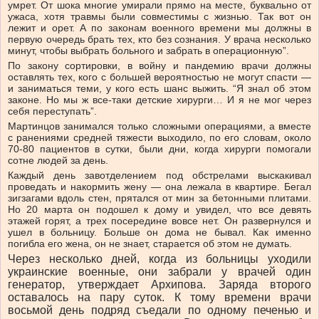
умрет. От шока многие умирали прямо на месте, буквально от
ужаса, хотя травмы были совместимы с жизнью. Так вот он
лежит и орет. А по законам военного времени мы должны в
первую очередь брать тех, кто без сознания. У врача несколько
минут, чтобы выбрать больного и забрать в операционную”.
По закону сортировки, в войну и пандемию врачи должны
оставлять тех, кого с большей вероятностью не могут спасти —
и заниматься теми, у кого есть шанс выжить. “Я знал об этом
законе. Но мы ж все-таки детские хирурги… И я не мог через
себя переступать”.
Мартинцов занимался только сложными операциями, а вместе
с ранениями средней тяжести выходило, по его словам, около
70-80 пациентов в сутки, были дни, когда хирурги помогали
сотне людей за день.
Каждый день завотделением под обстрелами выскакивал
проведать и накормить жену — она лежала в квартире. Бегал
зигзагами вдоль стен, прятался от мин за бетонными плитами.
Но 20 марта он подошел к дому и увидел, что все девять
этажей горят, а трех посередине вовсе нет. Он развернулся и
ушел в больницу. Больше он дома не бывал. Как именно
погибла его жена, он не знает, старается об этом не думать.
Через несколько дней, когда из больницы уходили
украинские военные, они забрали у врачей один
генератор, утверждает Архипова. Заряда второго
оставалось на пару суток. К тому времени врачи
восьмой день подряд съедали по одному печенью и