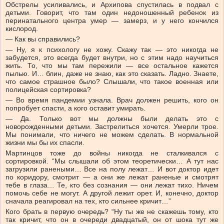
Обстрелы усиливались, и Архипова спустилась в подвал с
детьми. Говорит, что там один недоношенный ребенок из
перинатального центра умер — замерз, и у него кончился
кислород.
— Как вы справились?
— Ну, я к психологу не хожу. Скажу так — это никогда не
забудется, это всегда будет внутри, но с этим надо научиться
жить. То, что мы там пережили — все остальное кажется
пылью. И… блин, даже не знаю, как это сказать. Ладно. Знаете,
что самое страшное было? Слышали, что такое военная или
полицейская сортировка?
— Во время пандемии узнала. Врач должен решить, кого он
попробует спасти, а кого оставит умирать.
— Да. Только вот мы должны были делать это с
новорожденными детьми. Застрелиться хочется. Умерли трое.
Мы понимали, что ничего не можем сделать. В нормальной
жизни мы бы их спасли.
Мартинцов тоже до войны никогда не сталкивался с
сортировкой. “Мы слышали об этом теоретически… А тут нас
загрузили ранеными… Все на полу лежат… И вот доктор идет
по коридору, смотрит — а они же лежат раненые и смотрят
тебе в глаза… Те, кто без сознания — они лежат тихо. Ничем
помочь себе не могут. А другой лежит орет. И, конечно, доктор
сначала реагировал на тех, кто сильнее кричит…”
Кого брать в первую очередь? “Ну ты же не скажешь тому, кто
так кричит, что он в очереди двадцатый, он от шока тут же