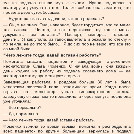
тут из подвала вышли муж с сыном. Ирина поднялась в
квартиру и рухнула на пол. Только сейчас она заметила, что
провела двое суток босиком.
— Будете рассказывать дочери, как она родилась?
— Ой, я не знаю. Она, наверное, будет гордиться, что ее мама
так выжила… Честно, я вот переживаю, ну как я могла
документы там оставить? Паспорт, памперсы, телефон,
деньги… Я как упала, из тапок вылетела и бежала по стеклу и
по земле, не до этого было… Я до сих пор не верю, что все это
со мной было.
“Чего лежите тогда, давай вставай работать”
Помогала спасать пациентов и заведующая отделением
неонатологии Ольга Фоменко. С начала войны она каждый
день ходила на работу из подвала соседнего дома — ее
квартира к этому времени уже сгорела.
Заведующая работала в роддоме больше 30 лет и была
человеком железной воли, вспоминают врачи. Когда после
взрыва на медсестер упала гипсокартонная стенка,
заведующую тоже чем-то привалило, а через минуты после она
уже уточняла:
— Все нормально?
— Да, нормально.
— Чего лежите тогда, давай вставай работать.
Фоменко выжила во время взрыва, помогла и распределила
всех пациенток по другим больницам, вернулась в подвал