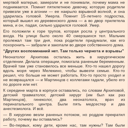
мертвой матерью, замерзли и не понимали, почему мама не
поднимается. Помнит пятилетнюю девочку, которую родители
привезли уже в агонии — ее накрыло взрывной волной, и она
ударилась головой. Умерла. Помнит 15-летнего подростка,
который вышел из деревенского дома — а во двор прилетела
мина, и он, падая, сильно ударился головой. Умер.
Его положили к горе трупов, которая росла у центрального
входа. На улице было около 40 смерзшихся тел. Мальчик
пролежал там три дня, пока родители придумали, как его
похоронить — забрали и закопали во дворе собственного дома.
“Других воспоминаний нет. Там только чернота и взрывы”
Неонатолог Архипова осталась жить в хирургическом
отделении. Делала операции, помогала раненым беременным.
Врачей там уже становилось все меньше. Кто-то нашел дорогу
вдоль моря через Мелекино, чтобы вывезти семью. Кто-то
решил, что больше не может работать. Кто-то просто уходил и
не возвращался — и Мартинцов с коллегами гадали, убило его
по дороге или нет.
К середине марта в корпусе оставались, по словам Архиповой,
детский травматолог, детский хирург (им был как раз
Мартинцов), гинеколог, два неонатолога, врач из
перинатального центра. Были пять медсестер и два
анестезиолога. И всё.
— В хирургию везли раненых потоком, но роддом прекратил
работу, почему вы оставались?
— Во-первых, кому дети, кроме нас, там нужны? Там были