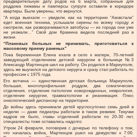
предварительную дату родов на 6 марта, собранные для
роддома пижамы и памперсы супруги оставили в коридоре
квартиры. Были уверены, что вернутся.
“А когда выехали — увидели, как на территорию “Азовстали”
едет военная техника, услышали сирены по всему городу и
смотрели, как разворачиваются автобусы — из города они уже
не уезжали…” Свой дом Крамина видела последний раз в
жизни.
“Плановых больных не принимать, приготовиться к
массовому приему раненых”
Пока беременная Елена ехала в село к матери, 70-летний
заведующий отделением детской хирургии в больнице №3
Александр Мартинцов шел на работу. Он родился в Мариуполе,
здесь же выучился на детского хирурга и сразу стал работать по
профессии с 1975 года.
Его вотчина — единственная детская больница Мариуполя,
большая, многопрофильная: роддом, два соматических
отделения, отделение патологии новорожденных, неврология,
отделение хирургии, травматологии и реанимация. Плюс
онкологический диспансер на территории.
До войны здесь принимали детей круглосуточно семь дней в
неделю — даже педиатры работали в таком режиме. Текучки
кадров не было, главы отделений работали по 20-30 лет,
специалисты тоже оставались надолго.
Утром 24 февраля, поговорив с дочерью по телефону о том,
что началась война, Мартинцов ушел на дежурство к 7:00.