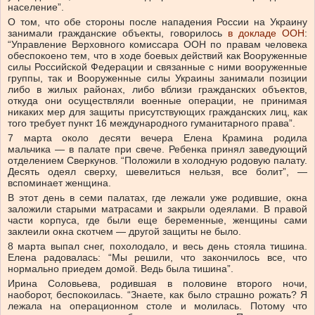
население”.
О том, что обе стороны после нападения России на Украину
занимали гражданские объекты, говорилось
в докладе ООН
:
“Управление Верховного комиссара ООН по правам человека
обеспокоено тем, что в ходе боевых действий как Вооруженные
силы Российской Федерации и связанные с ними вооруженные
группы, так и Вооруженные силы Украины занимали позиции
либо в жилых районах, либо вблизи гражданских объектов,
откуда они осуществляли военные операции, не принимая
никаких мер для защиты присутствующих гражданских лиц, как
того требует пункт 16 международного гуманитарного права”.
7 марта около десяти вечера Елена Крамина родила
мальчика — в палате при свече. Ребенка принял заведующий
отделением Сверкунов. “Положили в холодную родовую палату.
Десять одеял сверху, шевелиться нельзя, все болит”, —
вспоминает женщина.
В этот день в семи палатах, где лежали уже родившие, окна
заложили старыми матрасами и закрыли одеялами. В правой
части корпуса, где были еще беременные, женщины сами
заклеили окна скотчем — другой защиты не было.
8 марта выпал снег, похолодало, и весь день стояла тишина.
Елена радовалась: “Мы решили, что закончилось все, что
нормально приедем домой. Ведь была тишина”.
Ирина Соловьева, родившая в половине второго ночи,
наоборот, беспокоилась. “Знаете, как было страшно рожать? Я
лежала на операционном столе и молилась. Потому что