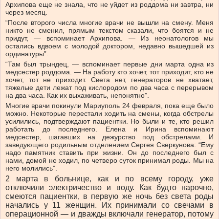
Архипова еще не знала, что не уйдет из роддома ни завтра, ни
через месяц.
“После второго числа многие врачи не вышли на смену. Меня
никто не сменил, прямым текстом сказали, что боятся и не
придут, — вспоминает Архипова. — Из неонатологов мы
остались вдвоем с молодой доктором, недавно вышедшей из
ординатуры”.
“Там был трындец, — вспоминает первые дни марта одна из
медсестер роддома. — На работу кто хочет, тот приходит, кто не
хочет, тот не приходит. Света нет, генераторов не хватает,
тяжелые дети лежат под кислородом по два часа с перерывом
на два часа. Как их выхаживать, непонятно”.
Многие врачи покинули Мариуполь 24 февраля, пока еще было
можно. Некоторые перестали ходить на смены, когда обстрелы
усилились, подтверждают пациентки. Но были и те, кто решил
работать до последнего. Елена и Ирина вспоминают
медсестер, шагавших на дежурство под обстрелами. И
заведующего родильным отделением Сергея Сверкунова: “Ему
надо памятник ставить при жизни. Он до последнего был с
нами, домой не ходил, по четверо суток принимал роды. Мы на
него молились”.
2 марта в больнице, как и по всему городу, уже
отключили электричество и воду. Как будто нарочно,
смеются пациентки, в первую же ночь без света роды
начались у 11 женщин. Их принимали со свечами в
операционной — и дважды включали генератор, потому