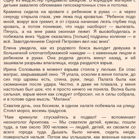
детьми завалило обломками гипсокартонных стен и потолка.
Крамина сидела на кровати с ребенком в руках — а через
секунду открыла глаза, уже лежа под кроватью. “Ребенок подо
мной, вокруг все гремит, я от страха начинаю лезть глубже под
кровать, а потом понимаю, что надо наоборот — вылезать.
Пячусь, а на мне рама оконная лежит. Я высвободилась и
побежала вниз. Чудом оказались [только] подраны коленки — и
всё. Завотделением Сергей Петрович вел нас вниз”.
Елена увидела, как из родового бокса выходит девушка в
больничной хлопчатобумажной накидке — с каменным лицом и
ребенком в руках. Она родила десять минут назад, и ей
зашивали разрывы влагалища, когда раздался взрыв.
Ирина Соловьева в момент взрыва стояла у люльки. Ее спас
матрас, закрывавший окно. “Я упала, осколки в меня попали, до
сих пор шрамы есть, спина, руки, лицо. Палата была как
скомканная после удара. Честно, я даже не плакала, у меня
настолько был шок, что я просто ничего не поняла. Волна была
сильная, взрыв меня как следует отбросил, но я силы собрала,
и в голове одна мысль: “Милана”.
Схватив дочь, она босиком, в одном халате побежала на улицу.
Стоял мороз, восемь градусов.
“Нам крикнули: спускайтесь в подвал! — вспоминает
неонатолог Архипова. — Мы схватили детей, кувезы, пошли
туда, а там около 300 человек — людей, детей, их свозили со
всего города туда. Дышать было нечем, сидеть негде,
повернуться нельзя. Потом мы услышали, как военные начали