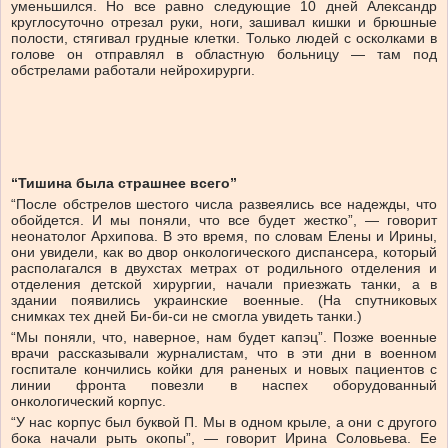
уменьшился. Но все равно следующие 10 дней Александр
круглосуточно отрезал руки, ноги, зашивал кишки и брюшные
полости, стягивал грудные клетки. Только людей с осколками в
голове он отправлял в областную больницу — там под
обстрелами работали нейрохирурги.
“Тишина была страшнее всего”
“После обстрелов шестого числа развеялись все надежды, что
обойдется. И мы поняли, что все будет жестко”, — говорит
неонатолог Архипова. В это время, по словам Елены и Ирины,
они увидели, как во двор онкологического диспансера, который
располагался в двухстах метрах от родильного отделения и
отделения детской хирургии, начали приезжать танки, а в
здании появились украинские военные. (На спутниковых
снимках тех дней Би-би-си не смогла увидеть танки.)
“Мы поняли, что, наверное, нам будет капэц”. Позже военные
врачи рассказывали журналистам, что в эти дни в военном
госпитале кончились койки для раненых и новых пациентов с
линии фронта повезли в наспех оборудованный
онкологический корпус.
“У нас корпус был буквой П. Мы в одном крыле, а они с другого
бока начали рыть окопы”, — говорит Ирина Соловьева. Ее