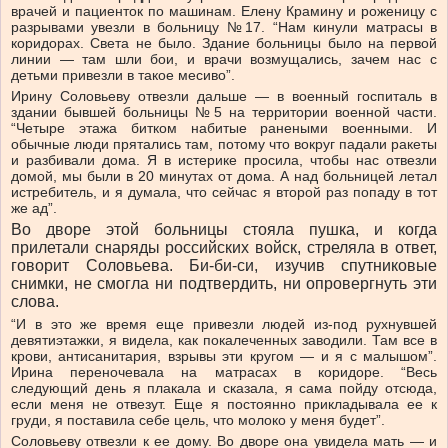
врачей и пациенток по машинам. Елену Крамину и роженицу с
разрывами увезли в больницу №17. “Нам кинули матрасы в
коридорах. Света не было. Здание больницы было на первой
линии — там шли бои, и врачи возмущались, зачем нас с
детьми привезли в такое месиво”.
Ирину Соловьеву отвезли дальше — в военный госпиталь в
здании бывшей больницы №5 на территории военной части.
“Четыре этажа битком набитые ранеными военными. И
обычные люди прятались там, потому что вокруг падали ракеты
и разбивали дома. Я в истерике просила, чтобы нас отвезли
домой, мы были в 20 минутах от дома. А над больницей летал
истребитель, и я думала, что сейчас я второй раз попаду в тот
же ад”.
Во дворе этой больницы стояла пушка, и когда
прилетали снаряды российских войск, стреляла в ответ,
говорит Соловьева. Би-би-си, изучив спутниковые
снимки, не смогла ни подтвердить, ни опровергнуть эти
слова.
“И в это же время еще привезли людей из-под рухнувшей
девятиэтажки, я видела, как покалеченных заводили. Там все в
крови, антисанитария, взрывы эти кругом — и я с малышом”.
Ирина переночевала на матрасах в коридоре. “Весь
следующий день я плакала и сказала, я сама пойду отсюда,
если меня не отвезут. Еще я постоянно прикладывала ее к
груди, я поставила себе цель, что молоко у меня будет”.
Соловьеву отвезли к ее дому. Во дворе она увидела мать — и