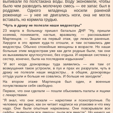
выпивали по полстакана воды. Воду экономили, чтобы
было чем разводить молочную смесь — ее запас был в
роддоме. Одного младенца носили раненой
роженице — у нее не двигались ноги, она не могла
вставать, но кормила грудью.
“Чуть в драку не полезли наши медсестры”
23 марта в больницу пришел батальон ДНР. “Ну, пришли
хозяевá, понимаете, наглые, вразвалку, — рассказывает
Мартинцов. — Зашли на первый этаж, где лежали раненые.
Хирурги в это время куда-то отошли, и там оставались две
медсестры. Обычно спокойные женщины в возрасте. Но наши
больные этим медсестрам уже как дети родные были, так они
их выхаживали круглосуточно, без отдыха. И нервная система у
сестер, конечно, была на последнем издыхании”.
“И вот когда дээнэровцы туда заявились — им там от
возмущения такое устроили, в пух и прах их разругали, чуть в
драку не полезли наши медсестры… в общем, дээнэровцы
оттуда ушли и больше не совались. И больше не заходили”.
На втором этаже Мартинцов был один, и военные
почувствовали себя свободно.
Первое, что они сделали — пошли обыскивать палаты и ящики
с лекарствами.
“Я знал, что они искали — наркотики и психотропные. По
человеку же видно, как он читает надписи на упаковке и что ему
надо. Они были опытные наркоманы. Они повскрывали все
сейфы, вывернули все дверцы, рыли все вместе”. Но ничего не