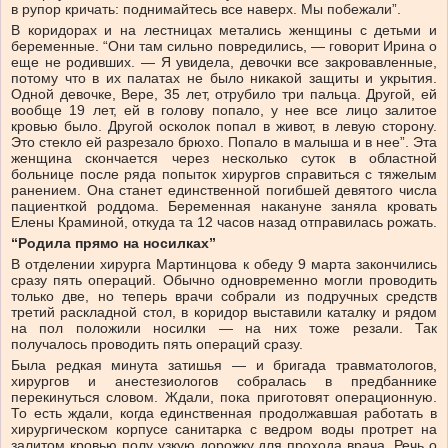
в рупор кричать: поднимайтесь все наверх. Мы побежали”.
В коридорах и на лестницах метались женщины с детьми и
беременные. “Они там сильно повредились, — говорит Ирина о
еще не родивших. — Я увидела, девочки все закровавленные,
потому что в их палатах не было никакой защиты и укрытия.
Одной девочке, Вере, 35 лет, отрубило три пальца. Другой, ей
вообще 19 лет, ей в голову попало, у нее все лицо залитое
кровью было. Другой осколок попал в живот, в левую сторону.
Это стекло ей разрезало брюхо. Попало в малыша и в нее”. Эта
женщина скончается через несколько суток в областной
больнице после ряда попыток хирургов справиться с тяжелым
ранением. Она станет единственной погибшей девятого числа
пациенткой роддома. Беременная накануне заняла кровать
Елены Краминой, откуда та 12 часов назад отправилась рожать.
“Родила прямо на носилках”
В отделении хирурга Мартинцова к обеду 9 марта закончились
сразу пять операций. Обычно одновременно могли проводить
только две, но теперь врачи собрали из подручных средств
третий раскладной стол, в коридор выставили каталку и рядом
на пол положили носилки — на них тоже резали. Так
получалось проводить пять операций сразу.
Была редкая минута затишья — и бригада травматологов,
хирургов и анестезиологов собралась в предбаннике
перекинуться словом. Ждали, пока приготовят операционную.
То есть ждали, когда единственная продолжавшая работать в
хирургическом корпусе санитарка с ведром воды протрет на
залитом кровью полу узкую дорожку для прохода врача. Речь о