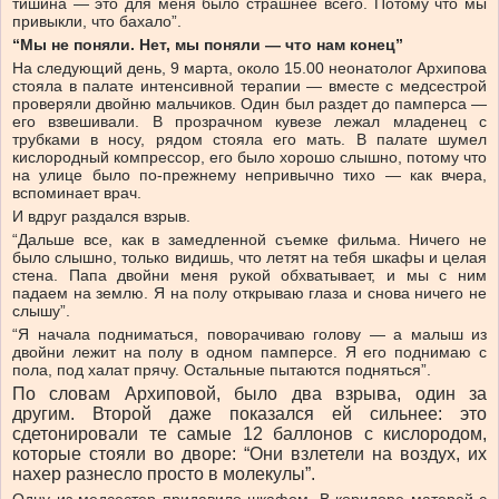
тишина — это для меня было страшнее всего. Потому что мы
привыкли, что бахало”.
“Мы не поняли. Нет, мы поняли — что нам конец”
На следующий день, 9 марта, около 15.00 неонатолог Архипова
стояла в палате интенсивной терапии — вместе с медсестрой
проверяли двойню мальчиков. Один был раздет до памперса —
его взвешивали. В прозрачном кувезе лежал младенец с
трубками в носу, рядом стояла его мать. В палате шумел
кислородный компрессор, его было хорошо слышно, потому что
на улице было по-прежнему непривычно тихо — как вчера,
вспоминает врач.
И вдруг раздался взрыв.
“Дальше все, как в замедленной съемке фильма. Ничего не
было слышно, только видишь, что летят на тебя шкафы и целая
стена. Папа двойни меня рукой обхватывает, и мы с ним
падаем на землю. Я на полу открываю глаза и снова ничего не
слышу”.
“Я начала подниматься, поворачиваю голову — а малыш из
двойни лежит на полу в одном памперсе. Я его поднимаю с
пола, под халат прячу. Остальные пытаются подняться”.
По словам Архиповой, было два взрыва, один за
другим. Второй даже показался ей сильнее: это
сдетонировали те самые 12 баллонов с кислородом,
которые стояли во дворе: “Они взлетели на воздух, их
нахер разнесло просто в молекулы”.
Одну из медсестер придавило шкафом. В коридоре матерей с