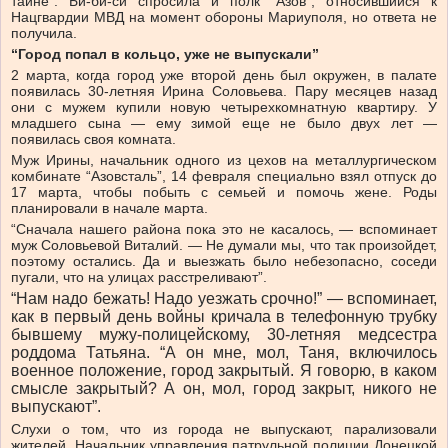
тайне”. Би-би-си спросила и полк “Азов”, относившийся к
Нацгвардии МВД на момент обороны Мариуполя, но ответа не
получила.
“Город попал в кольцо, уже не выпускали”
2 марта, когда город уже второй день был окружен, в палате
появилась 30-летняя Ирина Соловьева. Пару месяцев назад
они с мужем купили новую четырехкомнатную квартиру. У
младшего сына — ему зимой еще не было двух лет —
появилась своя комната.
Муж Ирины, начальник одного из цехов на металлургическом
комбинате “Азовсталь”, 14 февраля специально взял отпуск до
17 марта, чтобы побыть с семьей и помочь жене. Роды
планировали в начале марта.
“Сначала нашего района пока это не касалось, — вспоминает
муж Соловьевой Виталий. — Не думали мы, что так произойдет,
поэтому остались. Да и выезжать было небезопасно, соседи
пугали, что на улицах расстреливают”.
“Нам надо бежать! Надо уезжать срочно!” — вспоминает,
как в первый день войны кричала в телефонную трубку
бывшему мужу-полицейскому, 30-летняя медсестра
роддома Татьяна. “А он мне, мол, Таня, включилось
военное положение, город закрытый. Я говорю, в каком
смысле закрытый? А он, мол, город закрыт, никого не
выпускают”.
Слухи о том, что из города не выпускают, парализовали
жителей. Начальник управления патрульной полиции Донецкой