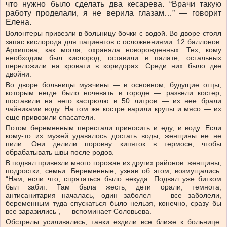
что нужно было сделать два кесарева. “Врачи такую
работу проделали, я не верила глазам…” — говорит
Елена.
Волонтеры привезли в больницу бочки с водой. Во дворе стоял
запас кислорода для пациентов с осложнениями: 12 баллонов.
Архипова, как могла, охраняла новорожденных. Тех, кому
необходим был кислород, оставили в палате, остальных
переложили на кровати в коридорах. Среди них было две
двойни.
Во дворе больницы мужчины — в основном, будущие отцы,
которым негде было ночевать в городе — развели костер,
поставили на него кастрюлю в 50 литров — из нее брали
чайниками воду. На том же костре варили крупы и мясо — их
еще привозили спасатели.
Потом беременным перестали приносить и еду, и воду. Если
кому-то из мужей удавалось достать воды, женщины ее не
пили. Они делили поровну кипяток в термосе, чтобы
обрабатывать швы после родов.
В подвал привезли много горожан из других районов: женщины,
подростки, семьи. Беременные, узнав об этом, возмущались:
“Нам, если что, спрятаться было некуда. Подвал уже битком
был забит. Там была жесть, дети орали, темнота,
антисанитария началась, один заболел — все заболели,
беременным туда спускаться было нельзя, конечно, сразу бы
все заразились”, — вспоминает Соловьева.
Обстрелы усиливались, танки ездили все ближе к больнице.