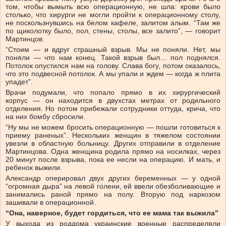
том, чтобы вымыть всю операционную, не шла: крови было
столько, что хирурги не могли пройти к операционному столу,
не поскользнувшись на белом кафеле, залитом алым. “Там же
по щиколотку было, пол, стены, столы, все залито”, — говорит
Мартинцов.
“Стоим — и вдруг страшный взрыв. Мы не поняли. Нет, мы
поняли — что нам конец. Такой взрыв был… пол поднялся.
Потолок опустился нам на голову. Слава богу, потом оказалось,
что это подвесной потолок. А мы упали и ждем — когда ж плита
упадет”.
Врачи подумали, что попало прямо в их хирургический
корпус — он находится в двухстах метрах от родильного
отделения. Но потом прибежали сотрудники оттуда, крича, что
на них бомбу сбросили.
“Ну мы не можем бросить операционную — пошли готовиться к
приему раненых”. Нескольких женщин в тяжелом состоянии
увезли в областную больницу. Других отправили в отделение
Мартинцова. Одна женщина родила прямо на носилках, через
20 минут после взрыва, пока ее несли на операцию. И мать, и
ребенок выжили.
Александр оперировал двух других беременных — у одной
“огромная дыра” на левой голени, ей ввели обезболивающие и
занимались раной прямо на полу. Вторую под наркозом
зашивали в операционной.
“Она, наверное, будет гордиться, что ее мама так выжила”
У выхода из роддома украинские военные распределяли