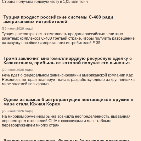
Страна получила годовую квоту в 1,05 млн тонн
Турция продаcт российские системы С-400 ради
американских истребителей
[30 июня 2026 года]
Турция рассматривает возможность продажи российских зенитных
ракетных комплексов С-400 третьей стране, чтобы получить разрешение
на закупку новейших американских истребителей F-35
Трамп заключил многомиллиардную ресурсную сделку с
Казахстаном, прибыль от которой получат его сыновья
[29 июня 2026 года]
Речь идёт о федеральном финансировании американской компании Kaz
Resources, которая планирует начать разработку одного из крупнейших в
мире залежей вольфрама
Одним из самых быстрорастущих поставщиков оружия в
мире стала Южная Корея
[22 июня 2026 года]
На мировом оружейном рынке возникла неопределенность, вызванная
пересмотром отношений США с союзниками и масштабным
перевооружением многих стран
Россия начала закупать бензин в Азии после остановки