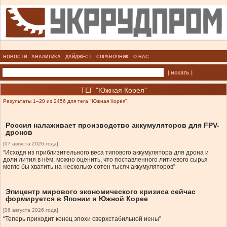
НОВОСТИ
АНАЛИТИКА
ДАЙДЖЕСТ
СПРАВОЧНИК
О НАС
| искать |
ТЕГ "Южная Корея"
Результаты 1–20 из 2456 для тега "Южная Корея".
Россия налаживает производство аккумуляторов для FPV-
дронов
[07 августа 2026 года]
“Исходя из приблизительного веса типового аккумулятора для дрона и
доли лития в нём, можно оценить, что поставленного литиевого сырья
могло бы хватить на несколько сотен тысяч аккумуляторов”
Эпицентр мирового экономического кризиса сейчас
формируется в Японии и Южной Корее
[06 августа 2026 года]
“Теперь приходит конец эпохи сверхстабильной иены”