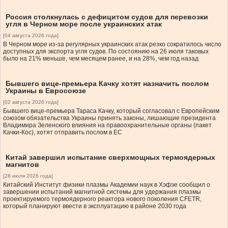
Россия столкнулась с дефицитом судов для перевозки
угля в Черном море после украинских атак
[04 августа 2026 года]
В Черном море из-за регулярных украинских атак резко сократилось число
доступных для экспорта угля судов. По состоянию на 26 июля таковых
было на 21% меньше, чем месяцем ранее, и на 28%, чем год назад
Бывшего вице-премьера Качку хотят назначить послом
Украины в Евросоюзе
[02 августа 2026 года]
Бывшего вице-премьера Тараса Качку, который согласовал с Европейским
союзом обязательства Украины принять законы, лишающие президента
Владимира Зеленского влияния на правоохранительные органы (пакет
Качки-Кос), хотят отправить послом в ЕС
Китай завершил испытание сверхмощных термоядерных
магнитов
[28 июля 2026 года]
Китайский Институт физики плазмы Академии наук в Хэфэе сообщил о
завершении испытаний магнитной системы для удержания плазмы
проектируемого термоядерного реактора нового поколения CFETR,
который планируют ввести в эксплуатацию в районе 2030 года