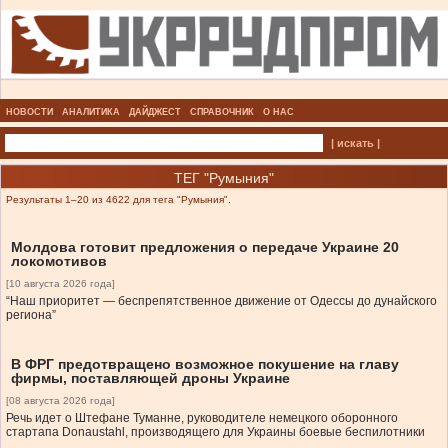
НОВОСТИ
АНАЛИТИКА
ДАЙДЖЕСТ
СПРАВОЧНИК
О НАС
| искать |
ТЕГ "Румыния"
Результаты 1–20 из 4622 для тега "Румыния".
Молдова готовит предложения о передаче Украине 20
локомотивов
[10 августа 2026 года]
“Наш приоритет — беспрепятственное движение от Одессы до дунайского
региона”
В ФРГ предотвращено возможное покушение на главу
фирмы, поставляющей дроны Украине
[08 августа 2026 года]
Речь идет о Штефане Туманне, руководителе немецкого оборонного
стартапа Donaustahl, производящего для Украины боевые беспилотники