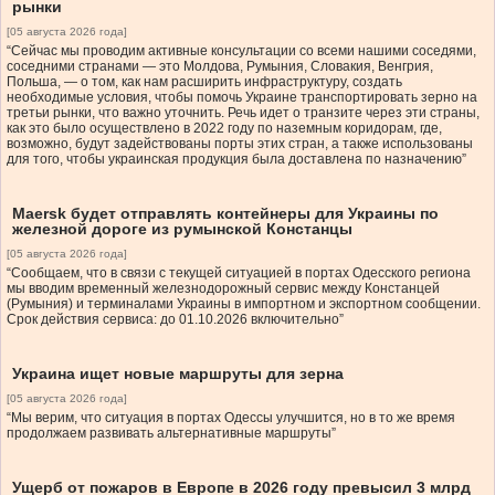
рынки
[05 августа 2026 года]
“Сейчас мы проводим активные консультации со всеми нашими соседями,
соседними странами — это Молдова, Румыния, Словакия, Венгрия,
Польша, — о том, как нам расширить инфраструктуру, создать
необходимые условия, чтобы помочь Украине транспортировать зерно на
третьи рынки, что важно уточнить. Речь идет о транзите через эти страны,
как это было осуществлено в 2022 году по наземным коридорам, где,
возможно, будут задействованы порты этих стран, а также использованы
для того, чтобы украинская продукция была доставлена по назначению”
Maersk будет отправлять контейнеры для Украины по
железной дороге из румынской Констанцы
[05 августа 2026 года]
“Сообщаем, что в связи с текущей ситуацией в портах Одесского региона
мы вводим временный железнодорожный сервис между Констанцей
(Румыния) и терминалами Украины в импортном и экспортном сообщении.
Срок действия сервиса: до 01.10.2026 включительно”
Украина ищет новые маршруты для зерна
[05 августа 2026 года]
“Мы верим, что ситуация в портах Одессы улучшится, но в то же время
продолжаем развивать альтернативные маршруты”
Ущерб от пожаров в Европе в 2026 году превысил 3 млрд