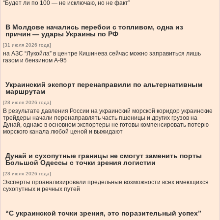
“Будет ли по 100 — не исключаю, но не факт”
В Молдове начались перебои с топливом, одна из
причин — удары Украины по РФ
[31 июля 2026 года]
на АЗС “Лукойла” в центре Кишинева сейчас можно заправиться лишь
газом и бензином А-95
Украинский экспорт перенаправили по альтернативным
маршрутам
[28 июля 2026 года]
В результате давления России на украинский морской коридор украинские
трейдеры начали перенаправлять часть пшеницы и других грузов на
Дунай, однако в основном экспортеры не готовы компенсировать потерю
морского канала любой ценой и выжидают
Дунай и сухопутные границы не смогут заменить порты
Большой Одессы с точки зрения логистии
[28 июля 2026 года]
Эксперты проанализировали предельные возможности всех имеющихся
сухопутных и речных путей
“С украинской точки зрения, это поразительный успех”