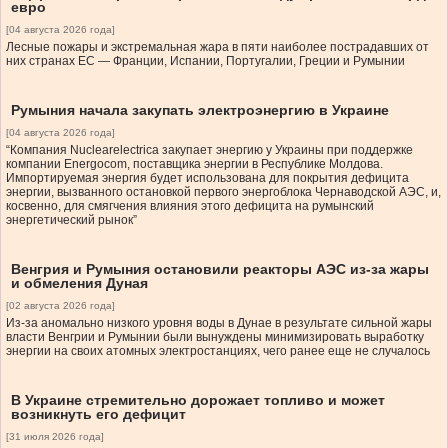
евро
[04 августа 2026 года]
Лесные пожары и экстремальная жара в пяти наиболее пострадавших от
них странах ЕС — Франции, Испании, Португалии, Греции и Румынии
Румыния начала закупать электроэнергию в Украине
[04 августа 2026 года]
“Компания Nuclearelectrica закупает энергию у Украины при поддержке
компании Energocom, поставщика энергии в Республике Молдова.
Импортируемая энергия будет использована для покрытия дефицита
энергии, вызванного остановкой первого энергоблока Чернаводской АЭС, и,
косвенно, для смягчения влияния этого дефицита на румынский
энергетический рынок”
Венгрия и Румыния остановили реакторы АЭС из-за жары
и обмеления Дуная
[02 августа 2026 года]
Из-за аномально низкого уровня воды в Дунае в результате сильной жары
власти Венгрии и Румынии были вынуждены минимизировать выработку
энергии на своих атомных электростанциях, чего ранее еще не случалось
В Украине стремительно дорожает топливо и может
возникнуть его дефицит
[31 июля 2026 года]