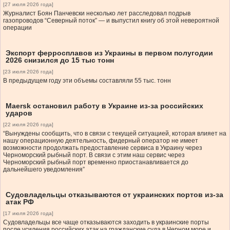
[27 июля 2026 года]
Журналист Боян Панчевски несколько лет расследовал подрыв
газопроводов “Северный поток” — и выпустил книгу об этой невероятной
операции
Экспорт ферросплавов из Украины в первом полугодии
2026 снизился до 15 тыс тонн
[23 июля 2026 года]
В предыдущем году эти объемы составляли 55 тыс. тонн
Maersk остановил работу в Украине из-за российских
ударов
[22 июля 2026 года]
“Вынуждены сообщить, что в связи с текущей ситуацией, которая влияет на
нашу операционную деятельность, фидерный оператор не имеет
возможности продолжать предоставление сервиса в Украину через
Черноморский рыбный порт. В связи с этим наш сервис через
Черноморский рыбный порт временно приостанавливается до
дальнейшего уведомления”
Судовладельцы отказываются от украинских портов из-за
атак РФ
[17 июля 2026 года]
Судовладельцы все чаще отказываются заходить в украинские порты
после усиления российских атак на гражданские суда в Черном море и