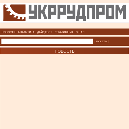
НОВОСТИ
АНАЛИТИКА
ДАЙДЖЕСТ
СПРАВОЧНИК
О НАС
| искать |
НОВОСТЬ