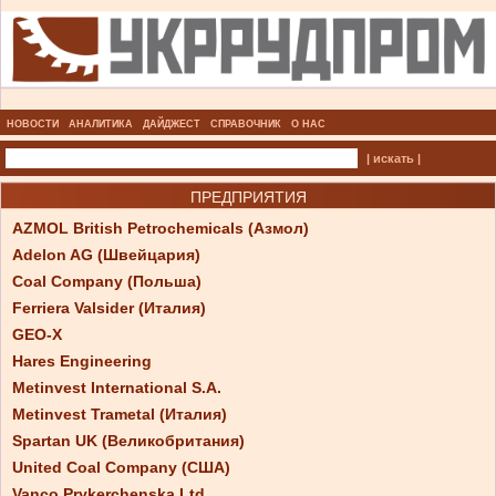
НОВОСТИ
АНАЛИТИКА
ДАЙДЖЕСТ
СПРАВОЧНИК
О НАС
| искать |
ПРЕДПРИЯТИЯ
AZMOL British Petrochemicals (Азмол)
Adelon AG (Швейцария)
Coal Company (Польша)
Ferriera Valsider (Италия)
GEO-X
Hares Engineering
Metinvest International S.A.
Metinvest Trametal (Италия)
Spartan UK (Великобритания)
United Coal Company (США)
Vanco Prykerchenska Ltd.