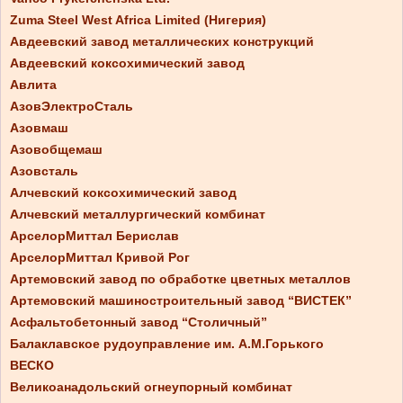
Zuma Steel West Africa Limited (Нигерия)
Авдеевский завод металлических конструкций
Авдеевский коксохимический завод
Авлита
АзовЭлектроСталь
Азовмаш
Азовобщемаш
Азовсталь
Алчевский коксохимический завод
Алчевский металлургический комбинат
АрселорМиттал Берислав
АрселорМиттал Кривой Рог
Артемовский завод по обработке цветных металлов
Артемовский машиностроительный завод “ВИСТЕК”
Асфальтобетонный завод “Столичный”
Балаклавское рудоуправление им. А.М.Горького
ВЕСКО
Великоанадольский огнеупорный комбинат