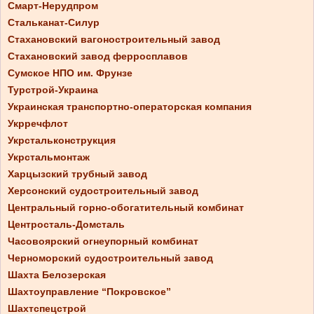
Смарт-Нерудпром
Стальканат-Силур
Стахановский вагоностроительный завод
Стахановский завод ферросплавов
Сумское НПО им. Фрунзе
Турстрой-Украина
Украинская транспортно-операторская компания
Укрречфлот
Укрстальконструкция
Укрстальмонтаж
Харцызский трубный завод
Херсонский судостроительный завод
Центральный горно-обогатительный комбинат
Центросталь-Домсталь
Часовоярский огнеупорный комбинат
Черноморский судостроительный завод
Шахта Белозерская
Шахтоуправление “Покровское”
Шахтспецстрой