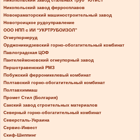
Никопольский завод стальных труб “ЮТиСТ”
Никопольский завод ферросплавов
Новокраматорский машиностроительный завод
Новотроицкое рудоуправление
ООО НПП с ИИ “УКРТРУБОИЗОЛ”
Огнеупорнеруд
Орджоникидзевский горно-обогатительный комбинат
Павлоградская ЦОФ
Пантелеймоновский огнеупорный завод
Першотравенский РМЗ
Побужский ферроникелевый комбинат
Полтавский горно-обогатительный комбинат
Полтавхиммаш
Промет Стил (Болгария)
Сакский завод строительных материалов
Северный горно-обогатительный комбинат
Северсталь-Украина
Сервис-Инвест
Скиф-Шиппинг