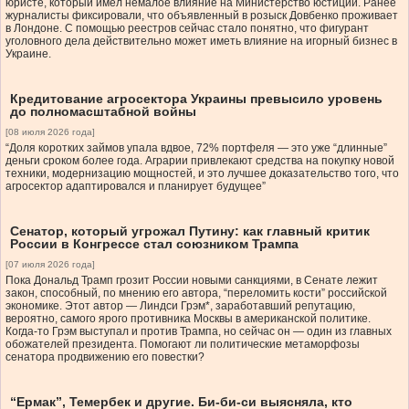
юристе, который имел немалое влияние на Министерство юстиции. Ранее
журналисты фиксировали, что объявленный в розыск Довбенко проживает
в Лондоне. С помощью реестров сейчас стало понятно, что фигурант
уголовного дела действительно может иметь влияние на игорный бизнес в
Украине.
Кредитование агросектора Украины превысило уровень
до полномасштабной войны
[08 июля 2026 года]
“Доля коротких займов упала вдвое, 72% портфеля — это уже “длинные”
деньги сроком более года. Аграрии привлекают средства на покупку новой
техники, модернизацию мощностей, и это лучшее доказательство того, что
агросектор адаптировался и планирует будущее”
Сенатор, который угрожал Путину: как главный критик
России в Конгрессе стал союзником Трампа
[07 июля 2026 года]
Пока Дональд Трамп грозит России новыми санкциями, в Сенате лежит
закон, способный, по мнению его автора, “переломить кости” российской
экономике. Этот автор — Линдси Грэм*, заработавший репутацию,
вероятно, самого ярого противника Москвы в американской политике.
Когда-то Грэм выступал и против Трампа, но сейчас он — один из главных
обожателей президента. Помогают ли политические метаморфозы
сенатора продвижению его повестки?
“Ермак”, Темербек и другие. Би-би-си выясняла, кто