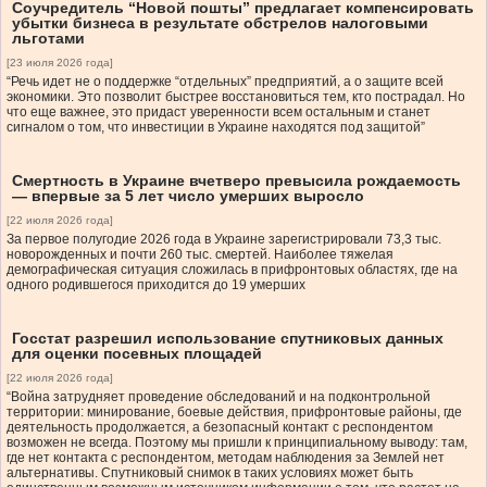
Соучредитель “Новой пошты” предлагает компенсировать
убытки бизнеса в результате обстрелов налоговыми
льготами
[23 июля 2026 года]
“Речь идет не о поддержке “отдельных” предприятий, а о защите всей
экономики. Это позволит быстрее восстановиться тем, кто пострадал. Но
что еще важнее, это придаст уверенности всем остальным и станет
сигналом о том, что инвестиции в Украине находятся под защитой”
Смертность в Украине вчетверо превысила рождаемость
— впервые за 5 лет число умерших выросло
[22 июля 2026 года]
За первое полугодие 2026 года в Украине зарегистрировали 73,3 тыс.
новорожденных и почти 260 тыс. смертей. Наиболее тяжелая
демографическая ситуация сложилась в прифронтовых областях, где на
одного родившегося приходится до 19 умерших
Госстат разрешил использование спутниковых данных
для оценки посевных площадей
[22 июля 2026 года]
“Война затрудняет проведение обследований и на подконтрольной
территории: минирование, боевые действия, прифронтовые районы, где
деятельность продолжается, а безопасный контакт с респондентом
возможен не всегда. Поэтому мы пришли к принципиальному выводу: там,
где нет контакта с респондентом, методам наблюдения за Землей нет
альтернативы. Спутниковый снимок в таких условиях может быть