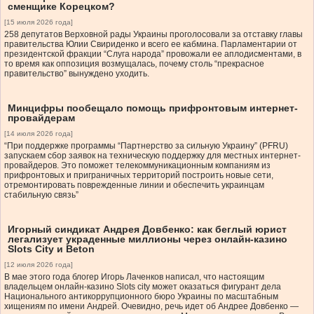
сменщике Корецком?
[15 июля 2026 года]
258 депутатов Верховной рады Украины проголосовали за отставку главы
правительства Юлии Свириденко и всего ее кабмина. Парламентарии от
президентской фракции “Слуга народа” провожали ее аплодисментами, в
то время как оппозиция возмущалась, почему столь “прекрасное
правительство” вынуждено уходить.
Минцифры пообещало помощь прифронтовым интернет-
провайдерам
[14 июля 2026 года]
“При поддержке программы “Партнерство за сильную Украину” (PFRU)
запускаем сбор заявок на техническую поддержку для местных интернет-
провайдеров. Это поможет телекоммуникационным компаниям из
прифронтовых и приграничных территорий построить новые сети,
отремонтировать поврежденные линии и обеспечить украинцам
стабильную связь”
Игорный синдикат Андрея Довбенко: как беглый юрист
легализует украденные миллионы через онлайн-казино
Slots City и Beton
[12 июля 2026 года]
В мае этого года блогер Игорь Лаченков написал, что настоящим
владельцем онлайн-казино Slots city может оказаться фигурант дела
Национального антикоррупционного бюро Украины по масштабным
хищениям по имени Андрей. Очевидно, речь идет об Андрее Довбенко —