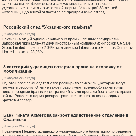
судить за пытки, физическое и сексуальное насилие, а также за
удерживание в печально известной тюрьме “Изоляция” 38-летней
жительницы Донецкой области за ее проукраинские взгляд
Российский след “Украинского графита”
[03 августа 2026 года]
Почти 96% акций одного из ключевых промышленных предприятий
Запорожья принадлежат двум иностранным компаниям: кипрской C6 Safe
Group Limited — около 72,04%, мальтийской Intergraphite Holdings Company
Limited — около 23,98%.
8 категорий украинцев потеряли право на отсрочку от
мобилизации
[03 августа 2026 года]
Однако новое законодательство расширило список лиц, которые могут
получить отсрочку. Отныне такое право имеют военнообязанные, чьи
неполнородные брат или сестра погибли или пропали без вести во время
войны. Ранее эта норма распространялась только на полнородных
братьев и сестер
Банк Рината Ахметова закроет единственное отделение в
Славянске
[01 августа 2026 года]
Правление Первого украинского международного банка приняло решение
о закрытии единственного отделения банка в Славянске Донецкой области