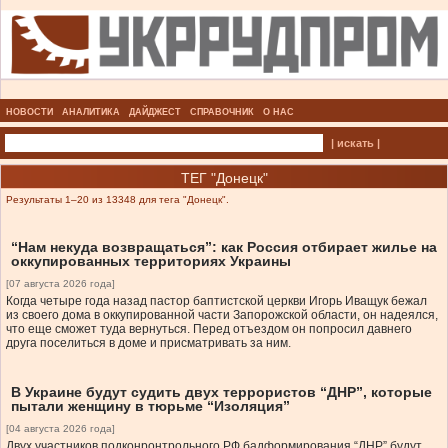
НОВОСТИ
АНАЛИТИКА
ДАЙДЖЕСТ
СПРАВОЧНИК
О НАС
| искать |
ТЕГ "Донецк"
Результаты 1–20 из 13348 для тега "Донецк".
“Нам некуда возвращаться”: как Россия отбирает жилье на
оккупированных территориях Украины
[07 августа 2026 года]
Когда четыре года назад пастор баптистской церкви Игорь Иващук бежал
из своего дома в оккупированной части Запорожской области, он надеялся,
что еще сможет туда вернуться. Перед отъездом он попросил давнего
друга поселиться в доме и присматривать за ним.
В Украине будут судить двух террористов “ДНР”, которые
пытали женщину в тюрьме “Изоляция”
[04 августа 2026 года]
Двух участников подконронтрольного РФ бадформирования “ДНР” будут