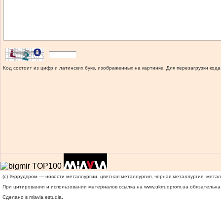
Код состоит из цифр и латинских букв, изображенных на картинке. Для перезагрузки кода
(c) Укррудпром — новости металлургии: цветная металлургия, черная металлургия, мета
При цитировании и использовании материалов ссылка на
www.ukrrudprom.ua
обязательна.
Сделано в miavia estudia.