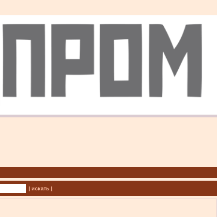
| искать |