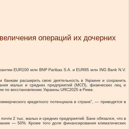
увеличения операций их дочерних
рантии EUR100 млн BNP Paribas S.A. и EUR85 млн ING Bank N.V.
им банкам расширить свою деятельность в Украине и сохранить
ания малых и средних предприятий (МСП), физических лиц и
ии по восстановлению Украины URC2025 в Риме.
оммерческого кредитного потенциала в стране”, — приводятся в
очти 2 тыс. малых и средних предприятий. Банк обязался, что в
овании — 50%. Кроме того доля финансирования климатических