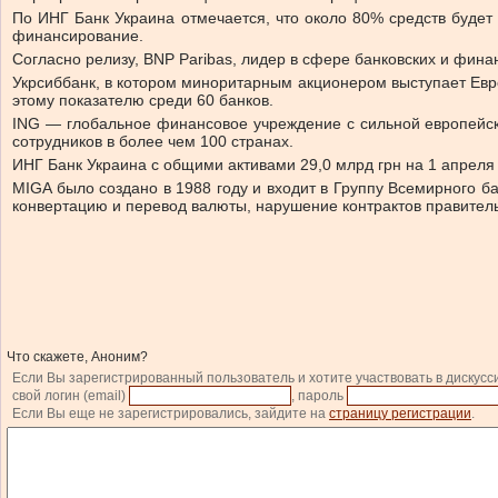
По ИНГ Банк Украина отмечается, что около 80% средств будет
финансирование.
Согласно релизу, BNP Paribas, лидер в сфере банковских и финан
Укрсиббанк, в котором миноритарным акционером выступает Европ
этому показателю среди 60 банков.
ING — глобальное финансовое учреждение с сильной европейско
сотрудников в более чем 100 странах.
ИНГ Банк Украина с общими активами 29,0 млрд грн на 1 апреля 
MIGA было создано в 1988 году и входит в Группу Всемирного 
конвертацию и перевод валюты, нарушение контрактов правитель
Что скажете, Аноним?
Если Вы зарегистрированный пользователь и хотите участвовать в дискусс
свой логин (email)
, пароль
Если Вы еще не зарегистрировались, зайдите на
страницу регистрации
.