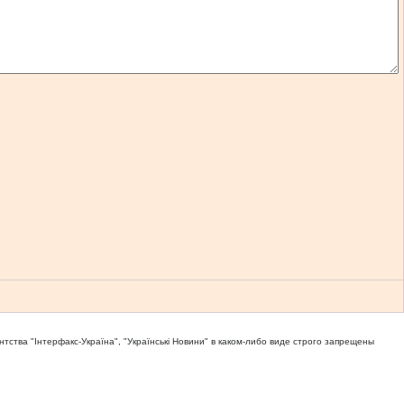
тва "Iнтерфакс-Україна", "Українськi Новини" в каком-либо виде строго запрещены