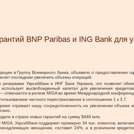
рантий BNP Paribas и ING Bank для 
одящее в Группу Всемирного банка, объявило о предоставлении га
озволит последним увеличить объемы операций.
и резервами Укрсиббанк и ИНГ Банк Украина, что позволит обо
 использует высвобожденный капитал для увеличения кредитов
, — отмечается в релизе MIGA во время Международной конференц
пользованием частного перестрахования в соотношении 1 к 3,7.
время отражает нашу сосредоточенность на увеличении объема к
тано.
ыдало в стране новых гарантий на сумму $448 млн.
MIGA, Укрсиббанк поддержит примерно 34 тыс. клиентов, включая п
принадлежащих женщинам, составит 24%, а в розничном кредит