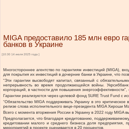
MIGA предоставило 185 млн евро га
банков в Украине
[10:30 14 июля 2025 года ]
Многостороннее агентство по гарантиям инвестиций (MIGA), вх
для покрытия их инвестиций в дочерние банки в Украине, что п
“Эти гарантии высвободят капитал, связанный с обязательным
непрерывность во время продолжающейся войны. Укрсиббанк
корпораций, в частности для повышения энергоэффективности”
Гарантии реализуются через целевой фонд SURE Trust Fund с ис
“Обязательство MIGA поддерживать Украину в это критическое 
релизе слова исполнительного вице-президента MIGA Хироши Ма
Всего с момента вторжения России в Украину в 2022 году MIGA в
Предполагается, что благодаря кредитованию, поддерживаемому 
кредитовании малого и среднего бизнеса доля предприятия, 
мероприятий в проекте оценивается в 20 процентов.