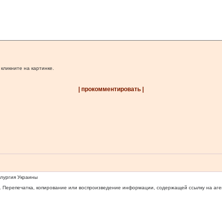
 кликните на картинке.
| прокомментировать |
ллургия Украины
 Перепечатка, копирование или воспроизведение информации, содержащей ссылку на агентс