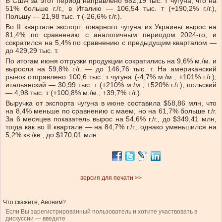
В США за этот период направлено 682,19 тыс. т чугуна, что на
51% больше г./г., в Италию — 106,54 тыс. т (+190,2% г./г.),
Польшу — 21,98 тыс. т (-26,6% г./г.).
Во II квартале экспорт товарного чугуна из Украины вырос на
81,4% по сравнению с аналогичным периодом 2024-го, и
сократился на 5,4% по сравнению с предыдущим кварталом —
до 429,29 тыс. т.
По итогам июня отгрузки продукции сократились на 9,6% м./м. и
выросли на 59,8% г./г. — до 146,76 тыс. т. На американский
рынок отправлено 100,6 тыс. т чугуна (-4,7% м./м.; +101% г./г.),
итальянский — 30,99 тыс. т (+210% м./м.; +520% г./г.), польский
— 4,98 тыс. т (+100,8% м./м.; +39,7% г./г.).
Выручка от экспорта чугуна в июне составила $58,86 млн, что
на 8,4% меньше по сравнению с маем, но на 61,7% больше г./г.
За 6 месяцев показатель вырос на 54,6% г./г., до $349,41 млн,
тогда как во II квартале — на 84,7% г./г., однако уменьшился на
5,2% кв./кв., до $170,01 млн.
версия для печати >>
Что скажете, Аноним?
Если Вы зарегистрированный пользователь и хотите участвовать в
дискуссии — введите