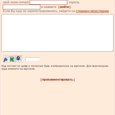
свой логин (email)
, пароль
и нажмите
| войти |
.
Если Вы еще не зарегистрировались, зайдите на
страницу регистрации
.
Код состоит из цифр и латинских букв, изображенных на картинке. Для перезагрузки
кода кликните на картинке.
| прокомментировать |