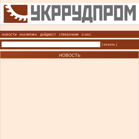
НОВОСТИ
АНАЛИТИКА
ДАЙДЖЕСТ
СПРАВОЧНИК
О НАС
| искать |
НОВОСТЬ