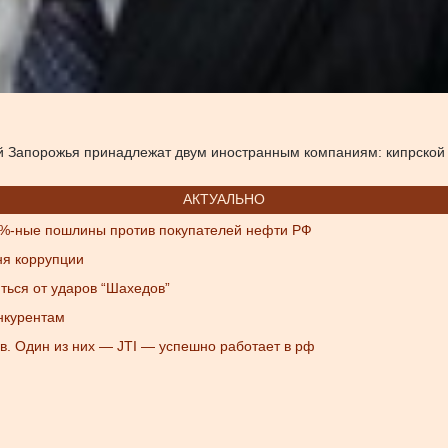
Запорожья принадлежат двум иностранным компаниям: кипрской C6 
АКТУАЛЬНО
0%-ные пошлины против покупателей нефти РФ
ня коррупции
ться от ударов “Шахедов”
нкурентам
ов. Один из них — JTI — успешно работает в рф