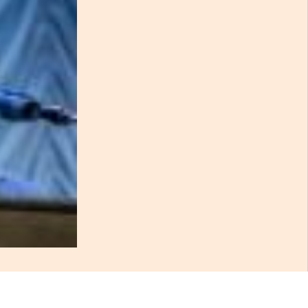
епутатов заинтересовали четыре виллы, четыре австрийские
крытой информации при торговле акциями Voestalpine.