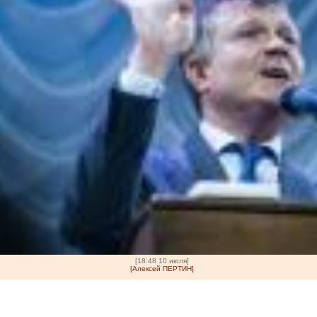
[18:48 10 июля]
[Алексей ПЕРТИН]
аго и сделки с Voestalpine
ос из 20 вопросов о бизнес-империи украинского миллиардера. Д
 млн, налоговые операции Ferrexpo и возможное использование за