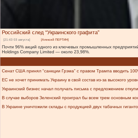
Российский след “Украинского графита”
[21:43 03 августа]
[Алексей ПЕРТИН]
Почти 96% акций одного из ключевых промышленных предприятий 
Holdings Company Limited — около 23,98%.
Сенат США принял “санкции Грэма” с правом Трампа вводить 10
ЕС не хочет принимать Украину в свой состав из-за высокого уров
Украинский бизнес начал получать письма с предложением откупи
В случае выборов Зеленский проиграл бы всем трем основным ко
В Украине уничтожили склады с продукцией двух табачных гигант