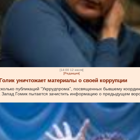
[14:00 12 июля]
[Редакция]
Голик уничтожает материалы о своей коррупции
есколько публикаций “Укррудпрома”, посвященных бывшему коорди
а Запад Гомик пытается зачистить информацию о предыдущем воро