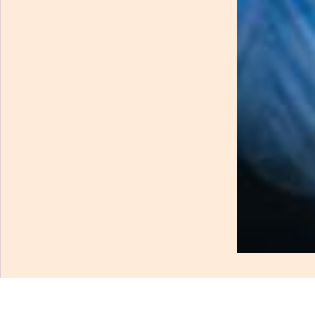
Австрийские депутаты требуют проверить виллы Жев
В Министерство финансов Австрии направлен парламентский запр
компании, дунайский перевозчик с балансовым убытком около €41