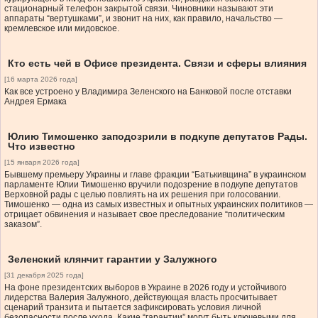
стационарный телефон закрытой связи. Чиновники называют эти
аппараты “вертушками”, и звонит на них, как правило, начальство —
кремлевское или мидовское.
Кто есть чей в Офисе президента. Связи и сферы влияния
[16 марта 2026 года]
Как все устроено у Владимира Зеленского на Банковой после отставки
Андрея Ермака
Юлию Тимошенко заподозрили в подкупе депутатов Рады.
Что известно
[15 января 2026 года]
Бывшему премьеру Украины и главе фракции “Батькивщина” в украинском
парламенте Юлии Тимошенко вручили подозрение в подкупе депутатов
Верховной рады с целью повлиять на их решения при голосовании.
Тимошенко — одна из самых известных и опытных украинских политиков —
отрицает обвинения и называет свое преследование “политическим
заказом”.
Зеленский клянчит гарантии у Залужного
[31 декабря 2025 года]
На фоне президентских выборов в Украине в 2026 году и устойчивого
лидерства Валерия Залужного, действующая власть просчитывает
сценарий транзита и пытается зафиксировать условия личной
безопасности после ухода. Какие “гарантии” могут быть ключевыми для