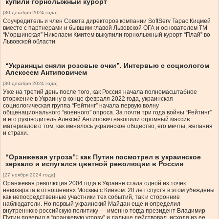
купили горнолыжный курорт
[30 декабря 2024 года]
Соучредитель и член Совета директоров компании SoftServ Тарас Кицмей
вместе с партнерами и бывшим главой Львовской ОГА и основателем ТМ
“Моршинская” Николаем Кмитем выкупили горнолыжный курорт “Плай” во
Львовской области
“Украинцы сняли розовые очки”. Интервью с социологом
Алексеем Антиповичем
[30 декабря 2024 года]
Уже на третий день после того, как Россия начала полномасштабное
вторжение в Украину в конце февраля 2022 года, украинская
социологическая группа “Рейтинг” начала первую волну
общенационального “военного” опроса. За почти три года войны “Рейтинг”
и его руководитель Алексей Антипович накопили огромный массив
материалов о том, как менялось украинское общество, его мечты, желания
и страхи.
“Оранжевая угроза”: как Путин посмотрел в украинское
зеркало и испугался цветной революции в России
[27 ноября 2024 года]
Оранжевая революция 2004 года в Украине стала одной из точек
невозврата в отношениях Москвы с Киевом. 20 лет спустя в этом убеждены
как непосредственные участники тех событий, так и сторонние
наблюдатели. Но первый украинский Майдан еще и определил
внутреннюю российскую политику — именно тогда президент Владимир
Путин поверил в “оранжевую угрозу” и дальше действовал, исходя из ее