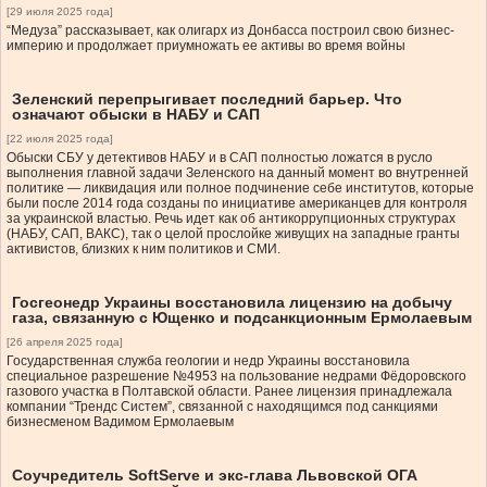
[29 июля 2025 года]
“Медуза” рассказывает, как олигарх из Донбасса построил свою бизнес-
империю и продолжает приумножать ее активы во время войны
Зеленский перепрыгивает последний барьер. Что
означают обыски в НАБУ и САП
[22 июля 2025 года]
Обыски СБУ у детективов НАБУ и в САП полностью ложатся в русло
выполнения главной задачи Зеленского на данный момент во внутренней
политике — ликвидация или полное подчинение себе институтов, которые
были после 2014 года созданы по инициативе американцев для контроля
за украинской властью. Речь идет как об антикоррупционных структурах
(НАБУ, САП, ВАКС), так о целой прослойке живущих на западные гранты
активистов, близких к ним политиков и СМИ.
Госгеонедр Украины восстановила лицензию на добычу
газа, связанную с Ющенко и подсанкционным Ермолаевым
[26 апреля 2025 года]
Государственная служба геологии и недр Украины восстановила
специальное разрешение №4953 на пользование недрами Фёдоровского
газового участка в Полтавской области. Ранее лицензия принадлежала
компании “Трендс Систем”, связанной с находящимся под санкциями
бизнесменом Вадимом Ермолаевым
Соучредитель SoftServe и экс-глава Львовской ОГА