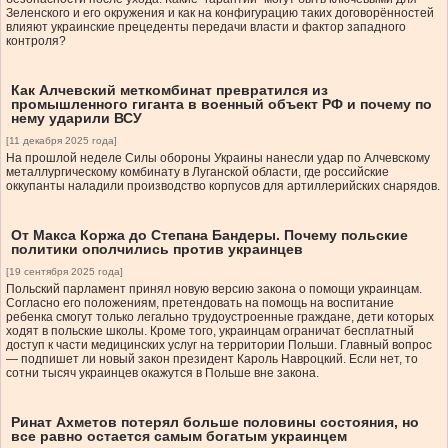
Зеленского и его окружения и как на конфигурацию таких договорённостей
влияют украинские прецеденты передачи власти и фактор западного
контроля?
Как Алчевский меткомбинат превратился из
промышленного гиганта в военный объект РФ и почему по
нему ударили ВСУ
[11 декабря 2025 года]
На прошлой неделе Силы обороны Украины нанесли удар по Алчевскому
металлургическому комбинату в Луганской области, где российские
оккупанты наладили производство корпусов для артиллерийских снарядов.
От Макса Коржа до Степана Бандеры. Почему польские
политики ополчились против украинцев
[19 сентября 2025 года]
Польский парламент принял новую версию закона о помощи украинцам.
Согласно его положениям, претендовать на помощь на воспитание
ребенка смогут только легально трудоустроенные граждане, дети которых
ходят в польские школы. Кроме того, украинцам ограничат бесплатный
доступ к части медицинских услуг на территории Польши. Главный вопрос
— подпишет ли новый закон президент Кароль Навроцкий. Если нет, то
сотни тысяч украинцев окажутся в Польше вне закона.
Ринат Ахметов потерял больше половины состояния, но
все равно остается самым богатым украинцем