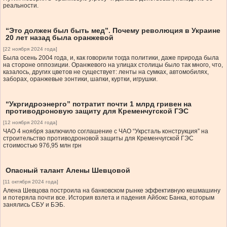
реальности.
“Это должен был быть мед”. Почему революция в Украине
20 лет назад была оранжевой
[22 ноября 2024 года]
Была осень 2004 года, и, как говорили тогда политики, даже природа была
на стороне оппозиции. Оранжевого на улицах столицы было так много, что,
казалось, других цветов не существует: ленты на сумках, автомобилях,
заборах, оранжевые зонтики, шапки, куртки, игрушки.
“Укргидроэнерго” потратит почти 1 млрд гривен на
противодроновую защиту для Кременчугской ГЭС
[12 ноября 2024 года]
ЧАО 4 ноября заключило соглашение с ЧАО “Укрсталь конструкция” на
строительство противодроновой защиты для Кременчугской ГЭС
стоимостью 976,95 млн грн
Опасный талант Алены Шевцовой
[11 октября 2024 года]
Алена Шевцова построила на банковском рынке эффективную кешмашину
и потеряла почти все. История взлета и падения Айбокс Банка, которым
занялись СБУ и БЭБ.