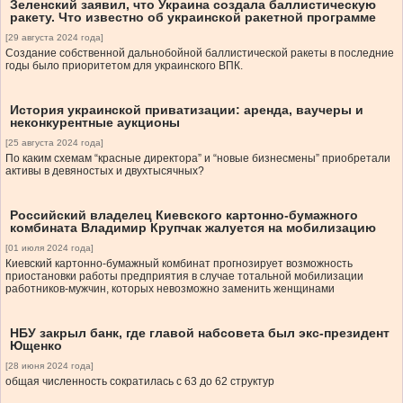
Зеленский заявил, что Украина создала баллистическую
ракету. Что известно об украинской ракетной программе
[29 августа 2024 года]
Создание собственной дальнобойной баллистической ракеты в последние
годы было приоритетом для украинского ВПК.
История украинской приватизации: аренда, ваучеры и
неконкурентные аукционы
[25 августа 2024 года]
По каким схемам “красные директора” и “новые бизнесмены” приобретали
активы в девяностых и двухтысячных?
Российский владелец Киевского картонно-бумажного
комбината Владимир Крупчак жалуется на мобилизацию
[01 июля 2024 года]
Киевский картонно-бумажный комбинат прогнозирует возможность
приостановки работы предприятия в случае тотальной мобилизации
работников-мужчин, которых невозможно заменить женщинами
НБУ закрыл банк, где главой набсовета был экс-президент
Ющенко
[28 июня 2024 года]
общая численность сократилась с 63 до 62 структур