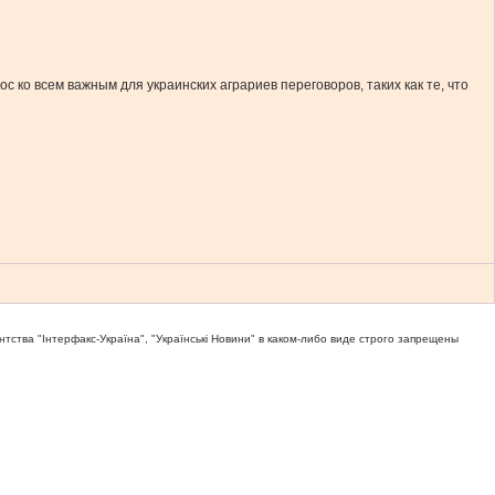
с ко всем важным для украинских аграриев переговоров, таких как те, что
тва "Iнтерфакс-Україна", "Українськi Новини" в каком-либо виде строго запрещены