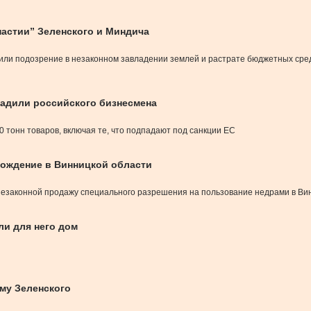
настии” Зеленского и Миндича
вили подозрение в незаконном завладении землей и растрате бюджетных сред
садили российского бизнесмена
0 тонн товаров, включая те, что подпадают под санкции ЕС
рождение в Винницкой области
 незаконной продажу специального разрешения на пользование недрами в Ви
ли для него дом
ему Зеленского