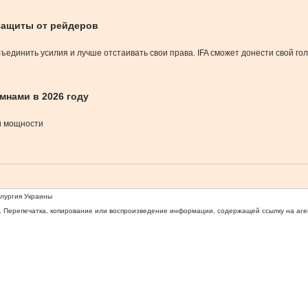
защиты от рейдеров
единить усилия и лучше отстаивать свои права. IFA сможет донести свой голо
омнами в 2026 году
й мощности
ллургия Украины
 Перепечатка, копирование или воспроизведение информации, содержащей ссылку на агентс