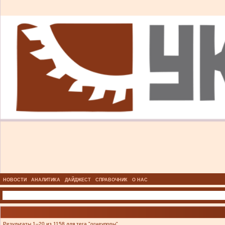
НОВОСТИ
АНАЛИТИКА
ДАЙДЖЕСТ
СПРАВОЧНИК
О НАС
Результаты 1–20 из 1158 для тега "огнеупоры".