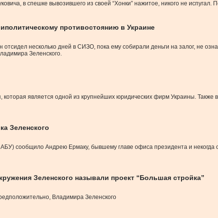
вича, в спешке вывозившего из своей “Хонки” нажитое, никого не испугал. П
триполитическому противостоянию в Украине
н отсидел несколько дней в СИЗО, пока ему собирали деньги на залог, не о
ладимира Зеленского.
я, которая является одной из крупнейших юридических фирм Украины. Также в
ка Зеленского
АБУ) сообщило Андрею Ермаку, бывшему главе офиса президента и некогда 
кружения Зеленского называли проект “Большая стройка”
предположительно, Владимира Зеленского