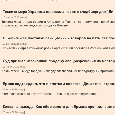
Техника мэра Украинки вывозила песок с кладбища для “Ди
[10 июля 2026 года]
Техника мэра города Украинка Александра Туренко, которому недавно объя
строительство коттеджного городка в Козине
В Бельгии за поставки санкционных товаров на пять лет по
[12 июня 2026 года]
бизнесмен сыграл ключевую роль в организации поставок в Россию более 40
Суд признал незаконной продажу спецразрешения на место
[11 июня 2026 года]
Хозяйственный суд города Киева удовлетворил иск прокуратуры и признал
Ермак подтвердил, что в элитном поселке “Династия” строи
[21 мая 2026 года]
“сам факт какого-то строительства — это не факт преступления”
Касса на выходе. Как сбор залога для Ермака проявил сист
[20 мая 2026 года]