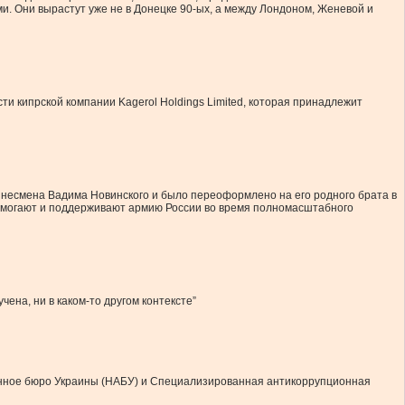
и. Они вырастут уже не в Донецке 90-ых, а между Лондоном, Женевой и
ти кипрской компании Kagerol Holdings Limited, которая принадлежит
изнесмена Вадима Новинского и было переоформлено на его родного брата в
 помогают и поддерживают армию России во время полномасштабного
ена, ни в каком-то другом контексте”
ионное бюро Украины (НАБУ) и Специализированная антикоррупционная