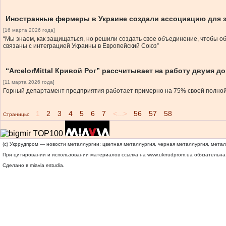
Иностранные фермеры в Украине создали ассоциацию для 
[16 марта 2026 года]
“Мы знаем, как защищаться, но решили создать свое объединение, чтобы объ
связаны с интеграцией Украины в Европейский Союз”
“ArcelorMittal Кривой Рог” рассчитывает на работу двумя д
[11 марта 2026 года]
Горный департамент предприятия работает примерно на 75% своей полно
1
2
3
4
5
6
7
<...>
56
57
58
Страницы:
(c) Укррудпром — новости металлургии: цветная металлургия, черная металлургия, мета
При цитировании и использовании материалов ссылка на
www.ukrrudprom.ua
обязательна.
Сделано в miavia estudia.