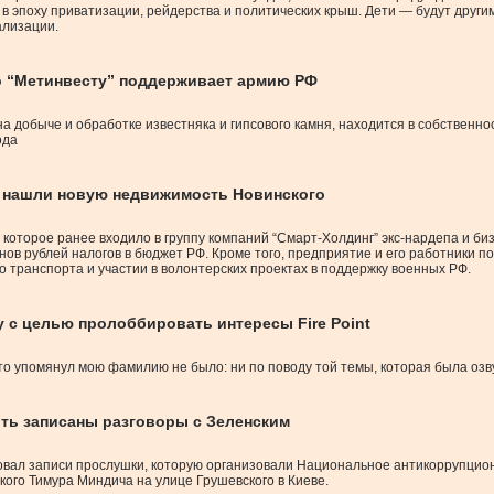
 эпоху приватизации, рейдерства и политических крыш. Дети — будут другим
ализации.
о “Метинвесту” поддерживает армию РФ
 добыче и обработке известняка и гипсового камня, находится в собственнос
ода
” нашли новую недвижимость Новинского
которое ранее входило в группу компаний “Смарт-Холдинг” экс-нардепа и б
нов рублей налогов в бюджет РФ. Кроме того, предприятие и его работники
 транспорта и участии в волонтерских проектах в поддержку военных РФ.
 с целью пролоббировать интересы Fire Point
то упомянул мою фамилию не было: ни по поводу той темы, которая была озвуч
ыть записаны разговоры с Зеленским
ковал записи прослушки, которую организовали Национальное антикоррупц
кого Тимура Миндича на улице Грушевского в Киеве.