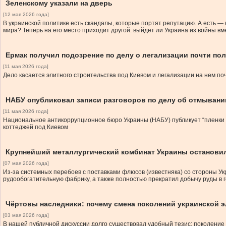
Зеленскому указали на дверь
[12 мая 2026 года]
В украинской политике есть скандалы, которые портят репутацию. А есть — 
мира? Теперь на его место приходит другой: выйдет ли Украина из войны вм
Ермак получил подозрение по делу о легализации почти по
[11 мая 2026 года]
Дело касается элитного строительства под Киевом и легализации на нем по
НАБУ опубликовал записи разговоров по делу об отмывани
[11 мая 2026 года]
Национальное антикоррупционное бюро Украины (НАБУ) публикует “пленки Е
коттеджей под Киевом
Крупнейший металлургический комбинат Украины останови
[07 мая 2026 года]
Из-за системных перебоев с поставками флюсов (известняка) со стороны Ук
рудообогатительную фабрику, а также полностью прекратил добычу руды в
Чёртовы наследники: почему смена поколений украинской 
[03 мая 2026 года]
В нашей публичной дискуссии долго существовал удобный тезис: поколение 