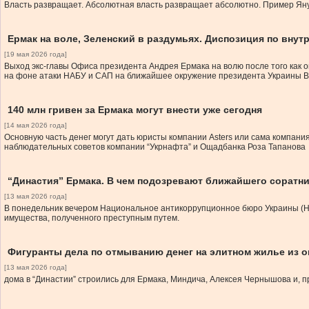
Власть развращает. Абсолютная власть развращает абсолютно. Пример Януко
Ермак на воле, Зеленский в раздумьях. Диспозиция по вну
[19 мая 2026 года]
Выход экс-главы Офиса президента Андрея Ермака на волю после того как о
на фоне атаки НАБУ и САП на ближайшее окружение президента Украины В
140 млн гривен за Ермака могут внести уже сегодня
[14 мая 2026 года]
Основную часть денег могут дать юристы компании Asters или сама компани
наблюдательных советов компании “Укрнафта” и Ощадбанка Роза Тапанова
“Династия” Ермака. В чем подозревают ближайшего соратни
[13 мая 2026 года]
В понедельник вечером Национальное антикоррупционное бюро Украины (Н
имущества, полученного преступным путем.
Фигуранты дела по отмыванию денег на элитном жилье из о
[13 мая 2026 года]
дома в “Династии” строились для Ермака, Миндича, Алексея Чернышова и, 