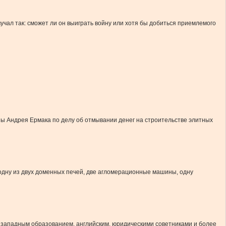
вучал так: сможет ли он выиграть войну или хотя бы добиться приемлемого
ы Андрея Ермака по делу об отмывании денег на строительстве элитных
 одну из двух доменных печей, две агломерационные машины, одну
с западным образованием, английским, юридическими советниками и более