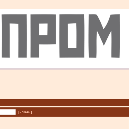
| искать |