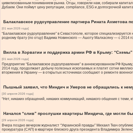
цивилизованным пониманием рынка. Отцы, говорили нам, собирали капитал в
Дубаем. Они поймут цену репутации, compliance, ESG и долгосрочной капит
Балаклавское рудоуправление партнера Рината Ахметова п
[01 мая 2026 года]
“Балаклавское рудоуправление” в Севастополе, которое специализируется на
родному брату (по отцу) Вадима Новинского — Ашоту Малхасяну — с 2014 г
Вилла в Хорватии и поддержка армии РФ в Крыму: “Схемы
[01 мая 2026 года]
Предприятие “Балаклавское рудоуправление” в аннексированном РФ Крыму, 
2014 году, продолжает добычу полезных ископаемых и платит сотни миллио
вторжения в Украину — в открытых источниках сообщают о ремонте военного
Пышный заявил, что Миндич и Умеров не обращались к нему
[30 апреля 2026 года]
“Нет, никаких обращений, никаких коммуникаций, никакого общения с теми, к
Начался “слив” прослушки квартиры Миндича, где могли б
[29 апреля 2026 года]
Вчера поздно вечером журналист “Украинской правды” Михаил Ткач опубли
прокуратура (САП) в квартире близкого друга президента Владимира Зеленс