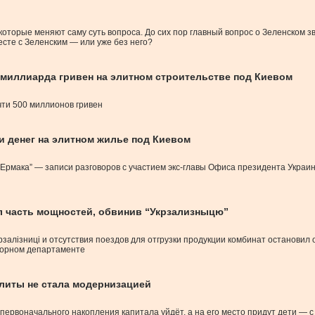
которые меняют саму суть вопроса. До сих пор главный вопрос о Зеленском з
есте с Зеленским — или уже без него?
лмиллиарда гривен на элитном строительстве под Киевом
чти 500 миллионов гривен
и денег на элитном жилье под Киевом
рмака” — записи разговоров с участием экс-главы Офиса президента Украин
л часть мощностей, обвинив “Укрзализныцю”
рзалізниці и отсутствия поездов для отгрузки продукции комбинат остановил
 горном департаменте
элиты не стала модернизацией
первоначального накопления капитала уйдёт, а на его место придут дети — 