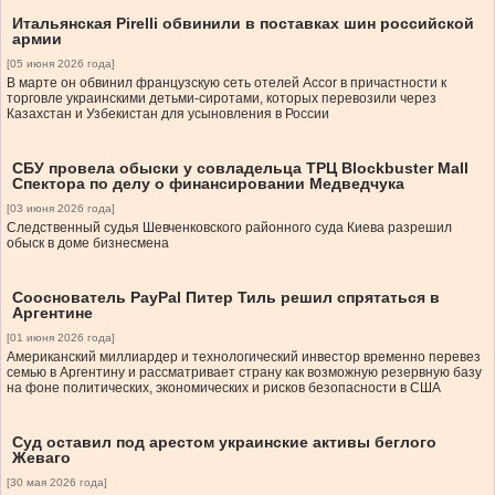
Итальянская Pirelli обвинили в поставках шин российской
армии
[05 июня 2026 года]
В марте он обвинил французскую сеть отелей Accor в причастности к
торговле украинскими детьми-сиротами, которых перевозили через
Казахстан и Узбекистан для усыновления в России
СБУ провела обыски у совладельца ТРЦ Blockbuster Mall
Спектора по делу о финансировании Медведчука
[03 июня 2026 года]
Следственный судья Шевченковского районного суда Киева разрешил
обыск в доме бизнесмена
Сооснователь PayPal Питер Тиль решил спрятаться в
Аргентине
[01 июня 2026 года]
Американский миллиардер и технологический инвестор временно перевез
семью в Аргентину и рассматривает страну как возможную резервную базу
на фоне политических, экономических и рисков безопасности в США
Суд оставил под арестом украинские активы беглого
Жеваго
[30 мая 2026 года]