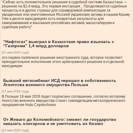
“Сейчас есть положительное решение в судебной системе Казахстана —
решение на $1,4 млрд. Это первая инстанция... Продолжаются судебные
процессы и в других странах для справедливой компенсации за
украденные или уничтоженные Россией украинские активы в нашем Крыму.
Уже в десяти юрисдикциях есть конкретные результаты для
замораживания и взыскания российских активов, масштабируем и
судебную работу”
“Нафтогаз” выиграл в Казахстане право взыскать с
“Газпрома” 1,4 млрд долларов
[21 мая 2026 года]
это первое публичное решение иностранного суда, которое позволяет
принудительное исполнение этого арбитражного решения в отдельной
юрисдикции
Бывший меткомбинат ИСД перешел в собственность
Агентства военного имущества Польши
[17 мая 2026 года]
В Польше 18 мая 2026 будет подписано соглашение, согласно которому
Агентство военного имущества станет совладельцем металлургического
предприятия Huta Częstochowa
От Жеваго до Коломойского: сможет ли государство
наказать олигархов и не уничтожить их бизнес
[14 мая 2026 года]