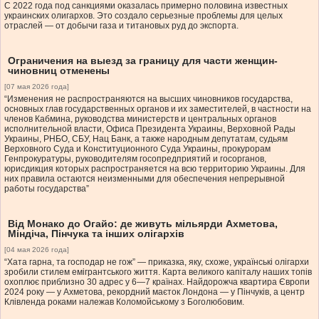
С 2022 года под санкциями оказалась примерно половина известных
украинских олигархов. Это создало серьезные проблемы для целых
отраслей — от добычи газа и титановых руд до экспорта.
Ограничения на выезд за границу для части женщин-
чиновниц отменены
[07 мая 2026 года]
“Изменения не распространяются на высших чиновников государства,
основных глав государственных органов и их заместителей, в частности на
членов Кабмина, руководства министерств и центральных органов
исполнительной власти, Офиса Президента Украины, Верховной Рады
Украины, РНБО, СБУ, Нац Банк, а также народным депутатам, судьям
Верховного Суда и Конституционного Суда Украины, прокурорам
Генпрокуратуры, руководителям госопредприятий и госорганов,
юрисдикция которых распространяется на всю территорию Украины. Для
них правила остаются неизменными для обеспечения непрерывной
работы государства”
Від Монако до Огайо: де живуть мільярди Ахметова,
Міндіча, Пінчука та інших олігархів
[04 мая 2026 года]
“Хата гарна, та господар не гож” — приказка, яку, схоже, українські олігархи
зробили стилем емігрантського життя. Карта великого капіталу наших топів
охоплює приблизно 30 адрес у 6—7 країнах. Найдорожча квартира Європи
2024 року — у Ахметова, рекордний маєток Лондона — у Пінчуків, а центр
Клівленда роками належав Коломойському з Боголюбовим.