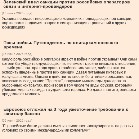
Зеленский ввел санкции против российских операторов
связи и интернет-провайдеров
[13 июня 2026 года]
Украина передаст информацию о компаниях, подпадающих под санкции,
партнерам и поднимет вопрос о синхронизации ограничений в других
юрисдикциях
Пссы войны. Путеводитель по олигархам военного
времени
[06 июня 2026 года]
Какую роль российские олигархи играют в войне против Украины? Они сами
хотели бы убедить окружающих, что не имеют к войне никакого отношения,
— либо уже полтора года хранят гробовое молчание, либо пытаются
оспорить введенные против них санкции, давая путанные интервью и
жалуясь на жизнь. Однако в действительности богатейшие россияне, как
показало исследование “Проекта”, получили миллиарды долларов на
оборонных контрактах, производя в том числе те виды оружия, которыми
убивают мирных граждан в украинских городах. Но даже зная это, олигархи
продолжают молчать.
Евросоюз отложил на 3 года ужесточение требований к
капиталу банков
[05 июня 2026 года]
“Европейские банки должны иметь возможность конкурировать на равных
условиях со своими международными коллегами”