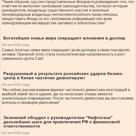
“Таким образом, суд учел представленные Фондом подтверждения того, что
ответчик не выполнил требования законодательства, согласно которым
руководители, владельцы существенного участия и конечные
бенефициарные владельцы неплатежеспособного банка обязаны
предоставить Фонду по его требованию информацию обо всем
принадлежащем им имуществе (активах) и обязательствах”
Богатейшие семьи мира сокращают вложения в доллар
[30 мая 2026 года]
Самые богатые семьи мира сокращают долю доллара в своих портфелях
активов. Причиной этого стала геополитическая напряженность и рост
суверенного долга США
Разрушенный в результате российских ударов бизнес-
центр в Киеве частично демонтируют
[26 мая 2026 года]
“Мы сейчас рассматриваем вариант частичного демонтажа конструкций в
крайней левой части здания, где на нескольких этажах имеются
значительные повреждения. После частичного демонтажа мы восстановим
колонны и проведем укрепление”
Зеленский обсудил с руководителем “Нафтогаза”
дальнейшие шаги для привлечения РФ к финансовой
ответственности
[21 мая 2026 года]