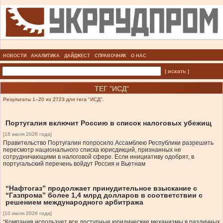
НОВОСТИ
АНАЛИТИКА
ДАЙДЖЕСТ
СПРАВОЧНИК
О НАС
| искать |
ТЕГ "ИСД"
Результаты 1–20 из 2723 для тега "ИСД".
Португалия включит Россию в список налоговых убежищ
[16 июля 2026 года]
Правительство Португалии попросило Ассамблею Республики разрешить
пересмотр национального списка юрисдикций, признанных не
сотрудничающими в налоговой сфере. Если инициативу одобрят, в
португальский перечень войдут Россия и Вьетнам
“Нафтогаз” продолжает принудительное взыскание с
“Газпрома” более 1,4 млрд долларов в соответствии с
решением международного арбитража
[10 июля 2026 года]
“Компания использует все доступные юридические механизмы в различных