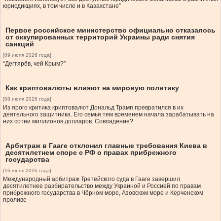
юрисдикциях, в том числе и в Казахстане”
Первое российское министерство официально отказалось
от оккупированных территорий Украины ради снятия
санкций
[09 июля 2026 года]
“Дегтярёв, чей Крым?”
Как криптовалюты влияют на мировую политику
[08 июля 2026 года]
Из ярого критика криптовалют Дональд Трамп превратился в их
деятельного защитника. Его семья тем временем начала зарабатывать на
них сотни миллионов долларов. Совпадение?
Арбитраж в Гааге отклонил главные требования Киева в
десятилетнем споре с РФ о правах прибрежного
государства
[16 июня 2026 года]
Международный арбитраж Третейского суда в Гааге завершил
десятилетнее разбирательство между Украиной и Россией по правам
прибрежного государства в Чёрном море, Азовском море и Керченском
проливе