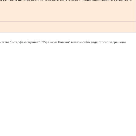
тва "Iнтерфакс-Україна", "Українськi Новини" в каком-либо виде строго запрещены