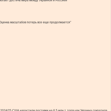
огает достичь мира между Украиной и Россией”
 Оценка масштабов потерь все еще продолжается”
024/25 США нарастили поставки на 6,5 млн т, тогда как Украина сократила