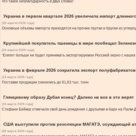
что такое неблагодарность в двух словах”
Украина в первом квартале 2026 увеличила импорт длинного
[28 апреля 2026 года]
Основные объемы импорта приходятся на прочие прутки и бруски из углеро
Крупнейший покупатель пшеницы в мире пообещал Зеленско
[04 апреля 2026 года]
“Египет больше не будет принимать экспортируемое Россией зерно с наши
Украина в феврале 2026 сократила экспорт полуфабрикатов
[16 марта 2026 года]
Поставки продукции снизились до 61,63 тыс. тонн
Глянцевому образу Дубая конец? Далеко не все в это верят
[16 марта 2026 года]
Стефани Бейкер отмечала свой день рождения с друзьями в баре на Палм
США выступили против резолюции МАГАТЭ, осуждающей ата
[06 марта 2026 года]