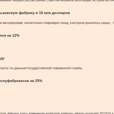
живаем текущее рассмотрение Советом ненужной резолюции, которая не пом
арьковскую фабрику в 16 млн долларов
и материалами, значительно поврежден склад, в котором хранилось сырье...
лся на 12%
оду
ентрата: по данным Государственной таможенной службы
полуфабрикатов на 25%
тран. Именно здесь изменения наиболее заметны: между сезонами 2023/24 и 2