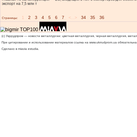
экспорт на 7,5 млн т
1
2
3
4
5
6
7
<...>
34
35
36
Страницы:
(c) Укррудпром — новости металлургии: цветная металлургия, черная металлургия, мета
При цитировании и использовании материалов ссылка на
www.ukrrudprom.ua
обязательна.
Сделано в miavia estudia.