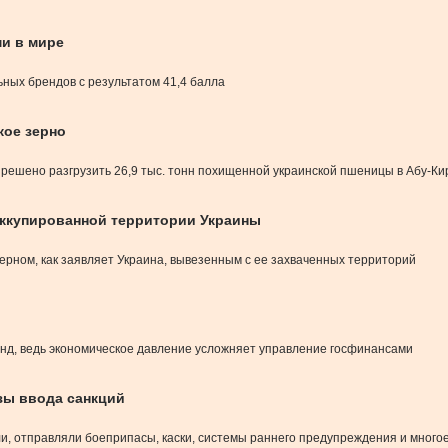
и в мире
ьных брендов с результатом 41,4 балла
кое зерно
ешено разгрузить 26,9 тыс. тонн похищенной украинской пшеницы в Абу-Ки
оккупированной территории Украины
ерном, как заявляет Украина, вывезенным с ее захваченных территорий
нд, ведь экономическое давление усложняет управление госфинансами
зы ввода санкций
и, отправляли боеприпасы, каски, системы раннего предупреждения и многое 