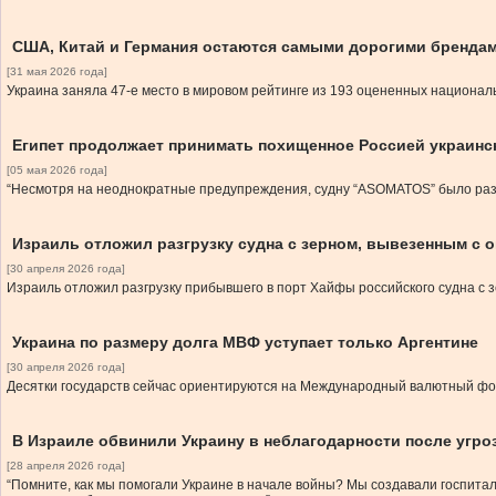
США, Китай и Германия остаются самыми дорогими брендам
[31 мая 2026 года]
Украина заняла 47-е место в мировом рейтинге из 193 оцененных национал
Египет продолжает принимать похищенное Россией украинс
[05 мая 2026 года]
“Несмотря на неоднократные предупреждения, судну “ASOMATOS” было разр
Израиль отложил разгрузку судна с зерном, вывезенным с 
[30 апреля 2026 года]
Израиль отложил разгрузку прибывшего в порт Хайфы российского судна с з
Украина по размеру долга МВФ уступает только Аргентине
[30 апреля 2026 года]
Десятки государств сейчас ориентируются на Международный валютный фо
В Израиле обвинили Украину в неблагодарности после угро
[28 апреля 2026 года]
“Помните, как мы помогали Украине в начале войны? Мы создавали госпитал