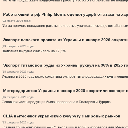
“Хотя мы продолжаем поддерживать работу МАГАТЭ в стране, мы не поддер
Работающий в рф Philip Morris оценил ущерб от атаки на х
[02 марта 2026 года]
“Из-за прямого попадания ракеты полностью уничтожен склад с нетабачным
Экспорт плоского проката из Украины в январе 2026 сократи
[19 февраля 2026 года]
Валютная выручка снизилась на 17,6%
Экспорт титановой руды из Украины рухнул на 96% в 2025 г
[18 февраля 2026 года]
Украина в 2025 году резко сократила экспорт титансодержащих руд и конц
Метпредприятия Украины в январе 2026 сократили экспорт 
[16 февраля 2026 года]
Основная часть продукции была направлена в Болгарию и Турцию
США вытесняют украинскую кукурузу с мировых рынков
[13 февраля 2026 года]
Главная точка конкуренции — ЕС, входящий в топ-5 импортеров для обеих с