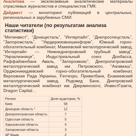
Аналитика
— эксклюзивные аналитические материалы
отраслевых журналистов и специалистов ГМК.
Дайджест
— мониторинг публикаций в центральных,
региональных и зарубежных СМИ.
Наши читатели (по результатам анализа
статистики)
“Метинвест”, “Донецксталь”, “Интерпайп”, “Днепроспецсталь”,
“Запорожсталь”, “Укрдержзовнишинформ”, Южный горно-
обогатительный комбинат, Макеевский металлургический завод,
“Интерпайп — Нижнеднепровский трубный завод”,
“Укрзализниця”, Индустриальный союз Донбасса,
Раффайзенбанк Аваль, “Запорожкокс”, Днепропетровский
металлургический завод им. Петровского, “Азовмаш”,
Орджоникидзевский горно-обогатительный комбинат,
Верховная Рада Украины, Ferrexpo, Приватбанк, Енакиевский
металлургический завод, Родовид Банк, Днепровский
металлургический комбинат им. Дзержинского, ИнвестГазета,
Dragon Capital…
Регион
Доля аудитории, %
Киев
58
Донецкая область *
12
Днепропетровская область
7
Одесская область
5
Харьковская область
4
Запорожская область
3
АР Крым
2