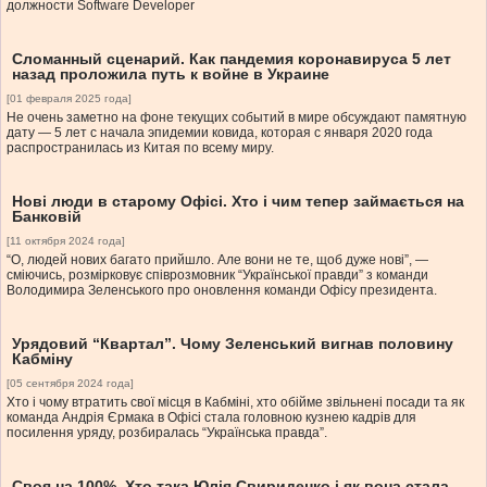
должности Software Developer
Сломанный сценарий. Как пандемия коронавируса 5 лет
назад проложила путь к войне в Украине
[01 февраля 2025 года]
Не очень заметно на фоне текущих событий в мире обсуждают памятную
дату — 5 лет с начала эпидемии ковида, которая с января 2020 года
распространилась из Китая по всему миру.
Нові люди в старому Офісі. Хто і чим тепер займається на
Банковій
[11 октября 2024 года]
“О, людей нових багато прийшло. Але вони не те, щоб дуже нові”, —
сміючись, розмірковує співрозмовник “Української правди” з команди
Володимира Зеленського про оновлення команди Офісу президента.
Урядовий “Квартал”. Чому Зеленський вигнав половину
Кабміну
[05 сентября 2024 года]
Хто і чому втратить свої місця в Кабміні, хто обійме звільнені посади та як
команда Андрія Єрмака в Офісі стала головною кузнею кадрів для
посилення уряду, розбиралась “Українська правда”.
Своя на 100%. Хто така Юлія Свириденко і як вона стала