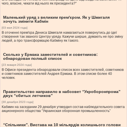
чого, власне, чекати від нього як президента?”
Маленький уряд з великим прем'єром. Як у Шмигаля
хочуть змінити Кабмін
[03 мая 2024 года]
В оточенні прем'єра Дениса Шмигаля намагаються повернутись до ідеї
створення так званого Центру уряду. Кажучи ширше, думають не про зміну
людей, а про трансформацію Кабміну як такого.
Сколько у Ермака заместителей и советников:
обнародован полный список
[23 января 2024 года]
В Офисе президента обнародовали список всех заместителей, советников
и советников заместителей Андрея Ермака. В этом списке более 40
человек.
Правительство направило в набсовет “Укроборонпрома”
двух “сбитых летчиков”
[30 декабря 2023 года]
Кабмин на заседании 29 декабря утвердил состав наблюдательного совета
акционерного общества “Украинская оборонная промышленность”
“Спільники”. Вистава на 10 мільярдів колишнього голови