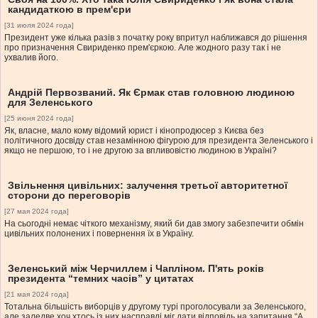
кандидаткою в прем'єри
[31 июля 2024 года]
Президент уже кілька разів з початку року впритул наближався до рішення
про призначення Свириденко прем'єркою. Але жодного разу так і не
ухвалив його.
Андрій Первозваний. Як Єрмак став головною людиною
для Зеленського
[25 июня 2024 года]
Як, власне, мало кому відомий юрист і кінопродюсер з Києва без
політичного досвіду став незамінною фігурою для президента Зеленського і
якщо не першою, то і не другою за впливовістю людиною в Україні?
Звільнення цивільних: залучення третьої авторитетної
сторони до переговорів
[27 мая 2024 года]
На сьогодні немає чіткого механізму, який би дав змогу забезпечити обмін
цивільних полонених і повернення їх в Україну.
Зеленський між Черчиллем і Чапліном. П'ять років
президента “темних часів” у цитатах
[21 мая 2024 года]
Тотальна більшість виборців у другому турі проголосували за Зеленського,
але заледве хоч хтось із них насправді міг дати відповідь на запитання “А