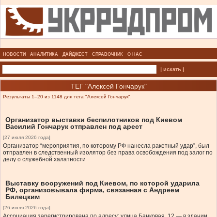
НОВОСТИ
АНАЛИТИКА
ДАЙДЖЕСТ
СПРАВОЧНИК
О НАС
| искать |
ТЕГ "Алексей Гончарук"
Результаты 1–20 из 1148 для тега "Алексей Гончарук".
Организатор выставки беспилотников под Киевом
Василий Гончарук отправлен под арест
[27 июля 2026 года]
Организатор “мероприятия, по которому РФ нанесла ракетный удар”, был
отправлен в следственный изолятор без права освобождения под залог по
делу о служебной халатности
Выставку вооружений под Киевом, по которой ударила
РФ, организовывала фирма, связанная с Андреем
Билецким
[26 июля 2026 года]
Ассоциация зарегистрирована по адресу: улица Банковая, 12 — в здании,