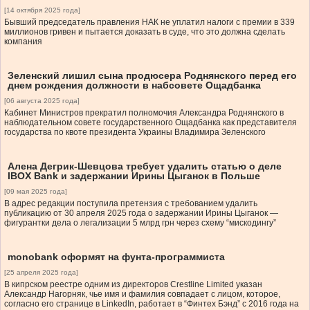
[14 октября 2025 года]
Бывший председатель правления НАК не уплатил налоги с премии в 339
миллионов гривен и пытается доказать в суде, что это должна сделать
компания
Зеленский лишил сына продюсера Роднянского перед его
днем рождения должности в набсовете Ощадбанка
[06 августа 2025 года]
Кабинет Министров прекратил полномочия Александра Роднянского в
наблюдательном совете государственного Ощадбанка как представителя
государства по квоте президента Украины Владимира Зеленского
Алена Дегрик-Шевцова требует удалить статью о деле
IBOX Bank и задержании Ирины Цыганок в Польше
[09 мая 2025 года]
В адрес редакции поступила претензия с требованием удалить
публикацию от 30 апреля 2025 года о задержании Ирины Цыганок —
фигурантки дела о легализации 5 млрд грн через схему “мискодингу”
monobank оформят на фунта-программиста
[25 апреля 2025 года]
В кипрском реестре одним из директоров Crestline Limited указан
Александр Нагорняк, чье имя и фамилия совпадает с лицом, которое,
согласно его странице в LinkedIn, работает в “Финтех Бэнд” с 2016 года на