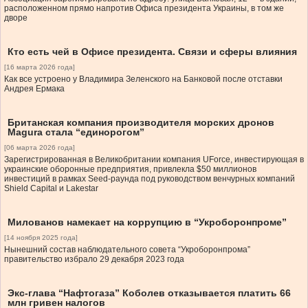
расположенном прямо напротив Офиса президента Украины, в том же
дворе
Кто есть чей в Офисе президента. Связи и сферы влияния
[16 марта 2026 года]
Как все устроено у Владимира Зеленского на Банковой после отставки
Андрея Ермака
Британская компания производителя морских дронов
Magura стала “единорогом”
[06 марта 2026 года]
Зарегистрированная в Великобритании компания UForce, инвестирующая в
украинские оборонные предприятия, привлекла $50 миллионов
инвестиций в рамках Seed-раунда под руководством венчурных компаний
Shield Capital и Lakestar
Милованов намекает на коррупцию в “Укроборонпроме”
[14 ноября 2025 года]
Нынешний состав наблюдательного совета “Укроборонпрома”
правительство избрало 29 декабря 2023 года
Экс-глава “Нафтогаза” Коболев отказывается платить 66
млн гривен налогов