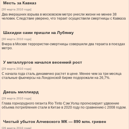
Месть за Кавказ
[30 марта 2010 года]
Два вчерашних взрыва в московском метро унесли жизни не менее 38
человек. Следствие уверено, что теракт осуществили смертницы с Кавказа
Шахидки сами пришли на Лубянку
[30 марта 2010 года]
Вчера в Москве террористки-смертницы совершили два теракта в поездах
метро.
У металлургов начался весенний рост
[29 марта 2010 года]
С начала года сталь динамично растет в цене. Менее чем за три месяца
стальные фьючерсы на Лондонской бирже подорожали на 26,7%.
Даешь миллиард
[29 марта 2010 года]
Глава горнорудного гиганта Rio Tinto Сэм Уолш прогнозирует удвоение
объема потребления стали в Китае в 2020 году по сравнению с 2008 годом.
Чистый убыток Алчевского МК — 890 млн. гривен
[26 марта 2010 года]