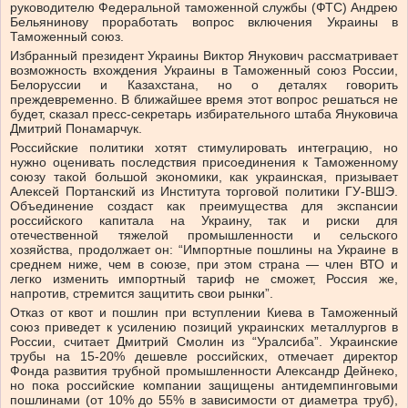
руководителю Федеральной таможенной службы (ФТС) Андрею
Бельянинову проработать вопрос включения Украины в
Таможенный союз.
Избранный президент Украины Виктор Янукович рассматривает
возможность вхождения Украины в Таможенный союз России,
Белоруссии и Казахстана, но о деталях говорить
преждевременно. В ближайшее время этот вопрос решаться не
будет, сказал пресс-секретарь избирательного штаба Януковича
Дмитрий Понамарчук.
Российские политики хотят стимулировать интеграцию, но
нужно оценивать последствия присоединения к Таможенному
союзу такой большой экономики, как украинская, призывает
Алексей Портанский из Института торговой политики ГУ-ВШЭ.
Объединение создаст как преимущества для экспансии
российского капитала на Украину, так и риски для
отечественной тяжелой промышленности и сельского
хозяйства, продолжает он: “Импортные пошлины на Украине в
среднем ниже, чем в союзе, при этом страна — член ВТО и
легко изменить импортный тариф не сможет, Россия же,
напротив, стремится защитить свои рынки”.
Отказ от квот и пошлин при вступлении Киева в Таможенный
союз приведет к усилению позиций украинских металлургов в
России, считает Дмитрий Смолин из “Уралсиба”. Украинские
трубы на 15-20% дешевле российских, отмечает директор
Фонда развития трубной промышленности Александр Дейнеко,
но пока российские компании защищены антидемпинговыми
пошлинами (от 10% до 55% в зависимости от диаметра труб),