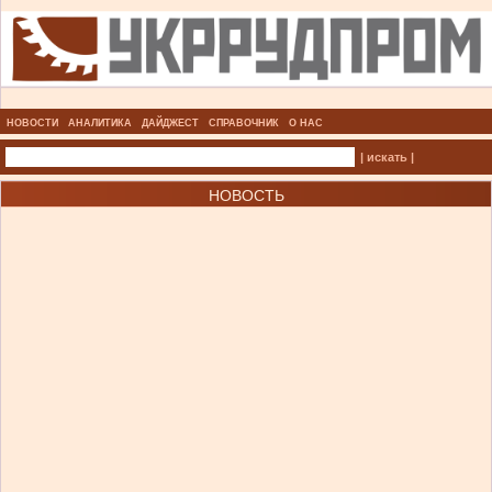
НОВОСТИ
АНАЛИТИКА
ДАЙДЖЕСТ
СПРАВОЧНИК
О НАС
| искать |
НОВОСТЬ