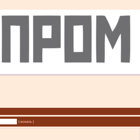
| искать |