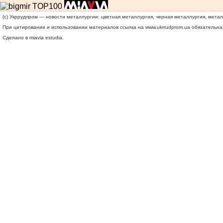
(c) Укррудпром — новости металлургии: цветная металлургия, черная металлургия, мета
При цитировании и использовании материалов ссылка на
www.ukrrudprom.ua
обязательна.
Сделано в miavia estudia.