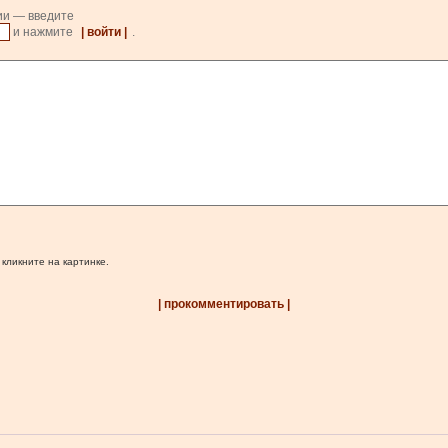
ии — введите
и нажмите
| войти |
.
 кликните на картинке.
| прокомментировать |