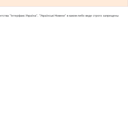
тва "Iнтерфакс-Україна", "Українськi Новини" в каком-либо виде строго запрещены