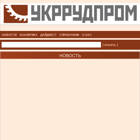
НОВОСТИ
АНАЛИТИКА
ДАЙДЖЕСТ
СПРАВОЧНИК
О НАС
| искать |
НОВОСТЬ