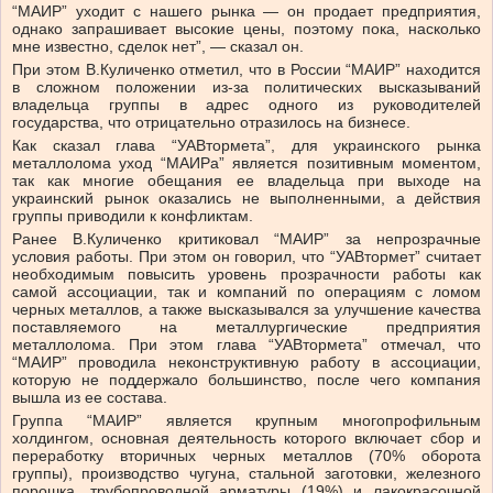
“МАИР” уходит с нашего рынка — он продает предприятия,
однако запрашивает высокие цены, поэтому пока, насколько
мне известно, сделок нет”, — сказал он.
При этом В.Куличенко отметил, что в России “МАИР” находится
в сложном положении из-за политических высказываний
владельца группы в адрес одного из руководителей
государства, что отрицательно отразилось на бизнесе.
Как сказал глава “УАВтормета”, для украинского рынка
металлолома уход “МАИРа” является позитивным моментом,
так как многие обещания ее владельца при выходе на
украинский рынок оказались не выполненными, а действия
группы приводили к конфликтам.
Ранее В.Куличенко критиковал “МАИР” за непрозрачные
условия работы. При этом он говорил, что “УАВтормет” считает
необходимым повысить уровень прозрачности работы как
самой ассоциации, так и компаний по операциям с ломом
черных металлов, а также высказывался за улучшение качества
поставляемого на металлургические предприятия
металлолома. При этом глава “УАВтормета” отмечал, что
“МАИР” проводила неконструктивную работу в ассоциации,
которую не поддержало большинство, после чего компания
вышла из ее состава.
Группа “МАИР” является крупным многопрофильным
холдингом, основная деятельность которого включает сбор и
переработку вторичных черных металлов (70% оборота
группы), производство чугуна, стальной заготовки, железного
порошка, трубопроводной арматуры (19%) и лакокрасочной