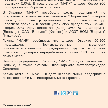
продукции (10%). В трех странах “МАИР” владеет более 900
площадками по сбору металлолома.
В Украине “МАИР” приобрела шесть предприятий по
операциям с ломом черных металлов “Вторчермет”, которые
впоследствии были реорганизованы в три компании. До
недавнего времени в состав украинских предприятий “МАИР”
входили ЗАО “Укрметалпостач” (Киев), ЗАО “Винницавтормет”
(Винница), ОАО “Втормет” (Харьков) и АОЗТ НОМ “Втормет”
(Николаев).
Группа “МАИР” сообщала, что владеет Украине 80-100
площадками. Производственные мощности
ломоперерабатывающих предприятий группы в стране
позволяют суммарно перерабатывать более 140 тыс. тонн
лома в месяц.
Помимо предприятий в Украине, “МАИР” владеет активами в
Польше, а также активами швейцарского металлотрейдера
Centramet.
Кроме этого, в “МАИР” входят непрофильные предприятия
лакокрасочной и машиностроительных отраслей.
Ссылки по теме: