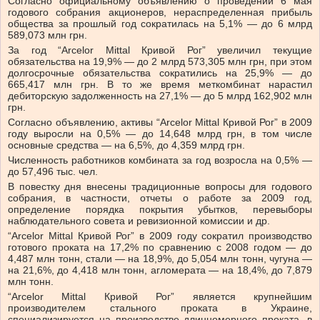
Согласно официальному объявлению о проведении 6 мая
годового собрания акционеров, нераспределенная прибыль
общества за прошлый год сократилась на 5,1% — до 6 млрд
589,073 млн грн.
За год “Arcelor Mittal Кривой Рог” увеличил текущие
обязательства на 19,9% — до 2 млрд 573,305 млн грн, при этом
долгосрочные обязательства сократились на 25,9% — до
665,417 млн грн. В то же время меткомбинат нарастил
дебиторскую задолженность на 27,1% — до 5 млрд 162,902 млн
грн.
Согласно объявлению, активы “Arcelor Mittal Кривой Рог” в 2009
году выросли на 0,5% — до 14,648 млрд грн, в том числе
основные средства — на 6,5%, до 4,359 млрд грн.
Численность работников комбината за год возросла на 0,5% —
до 57,496 тыс. чел.
В повестку дня внесены традиционные вопросы для годового
собрания, в частности, отчеты о работе за 2009 год,
определение порядка покрытия убытков, перевыборы
наблюдательного совета и ревизионной комиссии и др.
“Arcelor Mittal Кривой Рог” в 2009 году сократил производство
готового проката на 17,2% по сравнению с 2008 годом — до
4,487 млн тонн, стали — на 18,9%, до 5,054 млн тонн, чугуна —
на 21,6%, до 4,418 млн тонн, агломерата — на 18,4%, до 7,879
млн тонн.
“Arcelor Mittal Кривой Рог” является крупнейшим
производителем стального проката в Украине,
специализируется на производстве длинномерного проката, в