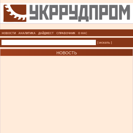
НОВОСТИ
АНАЛИТИКА
ДАЙДЖЕСТ
СПРАВОЧНИК
О НАС
| искать |
НОВОСТЬ