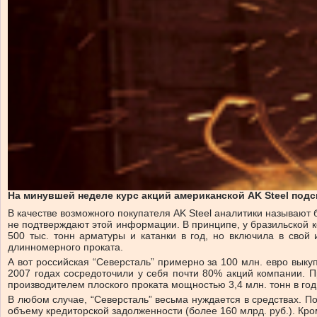
На минувшей неделе курс акций американской AK Steel по
В качестве возможного покупателя AK Steel аналитики называют
не подтверждают этой информации. В принципе, у бразильской к
500 тыс. тонн арматуры и катанки в год, но включила в свой
длинномерного проката.
А вот российская “Северсталь” примерно за 100 млн. евро выку
2007 годах сосредоточили у себя почти 80% акций компании. П
производителем плоского проката мощностью 3,4 млн. тонн в год я
В любом случае, “Северсталь” весьма нуждается в средствах. П
объему кредиторской задолженности (более 160 млрд. руб.). Кр