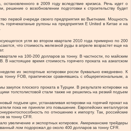
 остановленного в 2009 году вследствие кризиса. Речь идет о
ии, решение о возобновлении подготовки к строительству будет
льство первой очереди своего предприятия во Вьетнаме. Мощность
лять горячекатаные рулоны на предприятия E United в Китае и на
.
оксующегося угля во втором квартале 2010 года примерно по 200
саются, что стоимость железной руды в апреле возрастет еще на
т.
артале на 100-200 долларов за тонну. В частности, по майским
B. В настоящее время стоимость горячего проката на азиатском
 неделю их экспортные котировки росли буквально ежедневно. К
за тонну FOB, практически сравнявшись с общерегиональным, а
ы закупок плоского проката в Турции. В результате котировки на
авщики толстолистовой стали также не решились на резкий подъем
новый подъем цен, устанавливая котировки на горячий прокат на
патели пока не приняли это повышение. Европейских металлургов
конкурентоспособность по отношению к импорту. Так, российские
ов за тонну CFR.
вало увеличение и экспортных котировок. Американские трейдеры
ованный лом подорожал до около 400 долларов за тонну CFR.