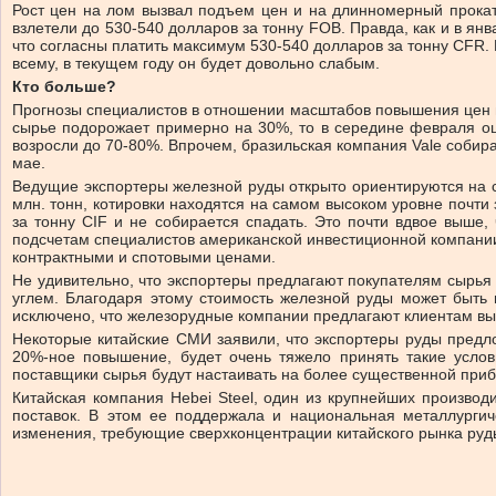
Рост цен на лом вызвал подъем цен и на длинномерный прокат.
взлетели до 530-540 долларов за тонну FOB. Правда, как и в ян
что согласны платить максимум 530-540 долларов за тонну CFR.
всему, в текущем году он будет довольно слабым.
Кто больше?
Прогнозы специалистов в отношении масштабов повышения цен на
сырье подорожает примерно на 30%, то в середине февраля оц
возросли до 70-80%. Впрочем, бразильская компания Vale собир
мае.
Ведущие экспортеры железной руды открыто ориентируются на сп
млн. тонн, котировки находятся на самом высоком уровне почти
за тонну CIF и не собирается спадать. Это почти вдвое выше
подсчетам специалистов американской инвестиционной компании
контрактными и спотовыми ценами.
Не удивительно, что экспортеры предлагают покупателям сырья 
углем. Благодаря этому стоимость железной руды может быть
исключено, что железорудные компании предлагают клиентам в
Некоторые китайские СМИ заявили, что экспортеры руды предл
20%-ное повышение, будет очень тяжело принять такие услов
поставщики сырья будут настаивать на более существенной приб
Китайская компания Hebei Steel, один из крупнейших производит
поставок. В этом ее поддержала и национальная металлургич
изменения, требующие сверхконцентрации китайского рынка руды