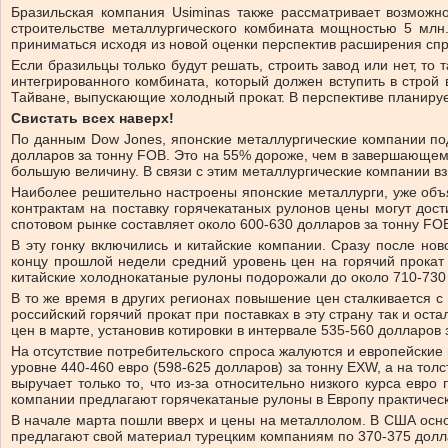
Бразильская компания Usiminas также рассматривает возможно
строительстве металлургического комбината мощностью 5 млн. 
приниматься исходя из новой оценки перспектив расширения спро
Если бразильцы только будут решать, строить завод или нет, то
интегрированного комбината, который должен вступить в строй в
Тайване, выпускающие холодный прокат. В перспективе планирует
Свистать всех наверх!
По данным Dow Jones, японские металлургические компании подп
долларов за тонну FOB. Это на 55% дороже, чем в завершающемс
большую величину. В связи с этим металлургические компании в
Наиболее решительно настроены японские металлурги, уже объя
контрактам на поставку горячекатаных рулонов цены могут дос
спотовом рынке составляет около 600-630 долларов за тонну FO
В эту гонку включились и китайские компании. Сразу после но
концу прошлой недели средний уровень цен на горячий прокат
китайские холоднокатаные рулоны подорожали до около 710-730
В то же время в других регионах повышение цен сталкивается с 
российский горячий прокат при поставках в эту страну так и ос
цен в марте, установив котировки в интервале 535-560 долларов 
На отсутствие потребительского спроса жалуются и европейские
уровне 440-460 евро (598-625 долларов) за тонну EXW, а на то
выручает только то, что из-за относительно низкого курса евр
компании предлагают горячекатаные рулоны в Европу практическ
В начале марта пошли вверх и цены на металлолом. В США основ
предлагают свой материал турецким компаниям по 370-375 долла