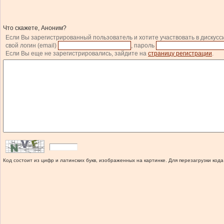
Что скажете, Аноним?
Если Вы зарегистрированный пользователь и хотите участвовать в дискусс
свой логин (email)
, пароль
Если Вы еще не зарегистрировались, зайдите на
страницу регистрации
.
Код состоит из цифр и латинских букв, изображенных на картинке. Для перезагрузки кода