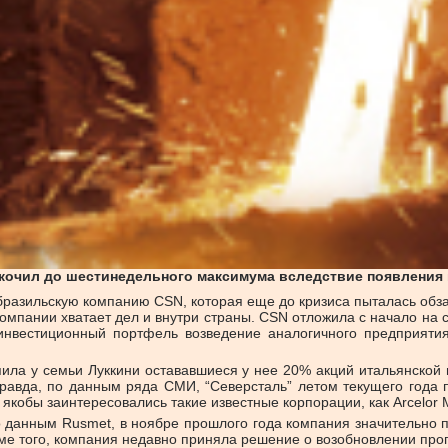
дскочил до шестинедельного максимума вследствие появлени
 бразильскую компанию CSN, которая еще до кризиса пыталась обз
омпании хватает дел и внутри страны. CSN отложила с начало на
 инвестиционный портфель возведение аналогичного предприятия
пила у семьи Луккини остававшиеся у нее 20% акций итальянской м
равда, по данным ряда СМИ, “Северсталь” летом текущего года п
кобы заинтересовались такие известные корпорации, как Arcelor Mit
о данным Rusmet, в ноябре прошлого года компания значительно 
оме того, компания недавно приняла решение о возобновлении пр