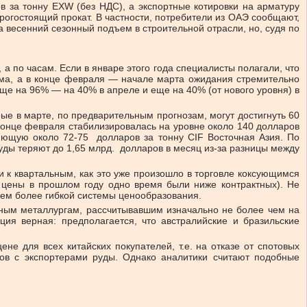
в за тонну EXW (без НДС), а экспортные котировки на арматуру
орогостоящий прокат. В частности, потребители из ОАЭ сообщают,
 весенний сезонный подъем в строительной отрасли, но, судя по
 по часам. Если в январе этого года специалисты полагали, что
ема, а в конце февраля — начале марта ожидания стремительно
ще на 96% — на 40% в апреле и еще на 40% (от нового уровня) в
ые в марте, по предварительным прогнозам, могут достигнуть 60
 конце февраля стабилизировалась на уровне около 140 долларов
ляющую около 72-75 долларов за тонну CIF Восточная Азия. По
ды теряют до 1,65 млрд. долларов в месяц из-за разницы между
и к квартальным, как это уже произошло в торговле коксующимся
 цены в прошлом году одно время были ниже контрактных). Не
ем более гибкой системы ценообразования.
ьным металлургам, рассчитывавшим изначально не более чем на
ия верная: предполагается, что австралийские и бразильские
ене для всех китайских покупателей, т.е. на отказе от спотовых
ров с экспортерами руды. Однако аналитики считают подобные