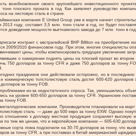
сть возобновления своего крупнейшего инвестиционного проекта,
тонн плоского проката в год. Как заявляет руководство компан
са на листовую сталь в стране.
 тайванская компания E United Group уже в марте начнет строите
 2013 году, составит 3,5 млн. тонн стали в год, он будет постав
ся доведение мощности вьетнамского завода до 7 млн. тонн в год
исали контракт с австралийской BHP Billiton на приобретение к
я 2009/2010 финансовом году. При этом, многие специалисты опа
звинчивают цены, чтобы компенсировать грядущее увеличение затра
вившие о намерении поднять цены на плоский прокат во втором кв
тичь 750 долларов за тонну CFR и даже 750 долларов за тонну FO
B.
вогодних праздников они действовали осторожно, но в последнюю
 и коммерческую толстолистовую сталь достиг 600-620 долларов 
 долларов за тонну FOB.
проблемами из-за недостаточного спроса. Так, уменьшились объем
тались на уровне 600-650 долларов за тонну CFR. Украинские пост
за тонну FOB.
 металлургические компании. Производители планировали на март 
лстолистовую сталь — даже до 500 евро за тонну EXW. Однако поку
о по отношению к доллару местная продукция сохраняет высокую 
и по тем же ценам, что и европейские компании — 605-630 доллар
ные сорта лома подскочили на 30-70 долларов за тонну, что выз
ров за тонну CFR, а при поставках в Китай американский шредир