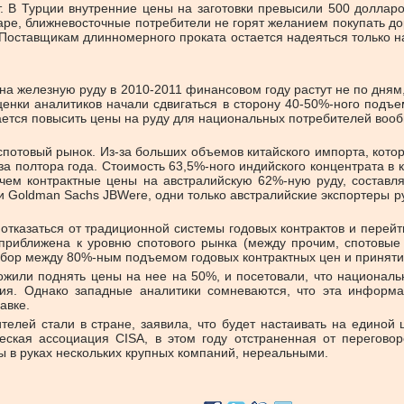
 В Турции внутренние цены на заготовки превысили 500 долларо
варе, ближневосточные потребители не горят желанием покупать д
 Поставщикам длинномерного проката остается надеяться только на
 железную руду в 2010-2011 финансовом году растут не по дням, а
енки аналитиков начали сдвигаться в сторону 40-50%-ного подъ
ается повысить цены на руду для национальных потребителей вооб
отовый рынок. Из-за больших объемов китайского импорта, котор
 за полтора года. Стоимость 63,5%-ного индийского концентрата в
, чем контрактные цены на австралийскую 62%-ную руду, состав
 Goldman Sachs JBWere, одни только австралийские экспортеры ру
отказаться от традиционной системы годовых контрактов и перейт
 приближена к уровню спотового рынка (между прочим, спотовые
ыбор между 80%-ным подъемом годовых контрактных цен и приняти
ожили поднять цены на нее на 50%, и посетовали, что национал
ия. Однако западные аналитики сомневаются, что эта информац
авке.
елей стали в стране, заявила, что будет настаивать на единой ц
еская ассоциация CISA, в этом году отстраненная от перегово
 в руках нескольких крупных компаний, нереальными.