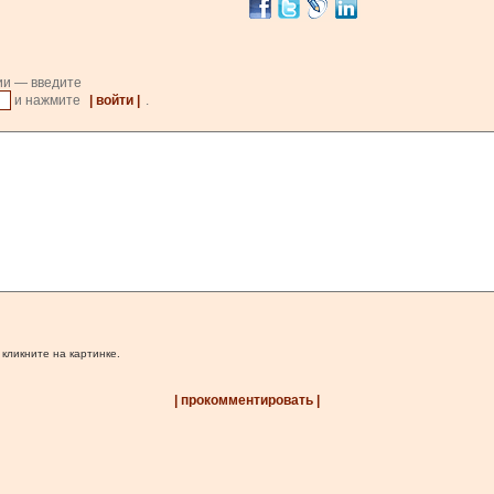
ии — введите
и нажмите
| войти |
.
 кликните на картинке.
| прокомментировать |