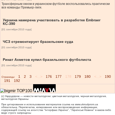
Трансферным окном в украинском футболе воспользовались практически
все команды Премьер-лиги.
Украина намерена участвовать в разработке Embraer
КС-390
[01 сентября 2010 года]
ЧСЗ отремонтирует бразильские суда
[01 сентября 2010 года]
Ринат Ахметов купил бразильского футболиста
[01 сентября 2010 года]
1
2
3
<...>
176
177
178
179
180
<...>
190
Страницы:
191
192
(c) Укррудпром — новости металлургии: цветная металлургия, черная металлургия,
металлургия Украины
При цитировании и использовании материалов ссылка на
www.ukrrudprom.ua
обязательна. Перепечатка, копирование или воспроизведение информации,
содержащей ссылку на агентства "Iнтерфакс-Україна", "Українськi Новини" в каком-либо
виде строго запрещены