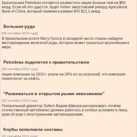
Бразильская Petrobras готовится разместить акции больше чем на $60
млрд. Если ей это удастся, будет побит августовский рекорд Agricultural
Bank of China, который привлек в рамках IPO $22,1 млрд.
Большая руда
[06 сентября 2010 года]
В бразильском штате Мату-Гроссу в западной части страны найдено
месторождение железной руды, которое может оказаться крупнейшим в
мире.
Petrobras поделится с правительством
[03 сентября 2010 года]
Акции компании за 2010 г. упали на 28% из-за опасений, что компания
переплатит за нефть.
“Развиваться в открытом рынке невозможно”
[02 сентября 2010 года]
Генеральный директор Sollers Вадим Швецов рассказывает, почему
отечественный автобизнес должен работать в особых условиях и лишь
рука об руку с иностранными автоконцернами.
Клубы пополнили составы
[02 сентября 2010 года]