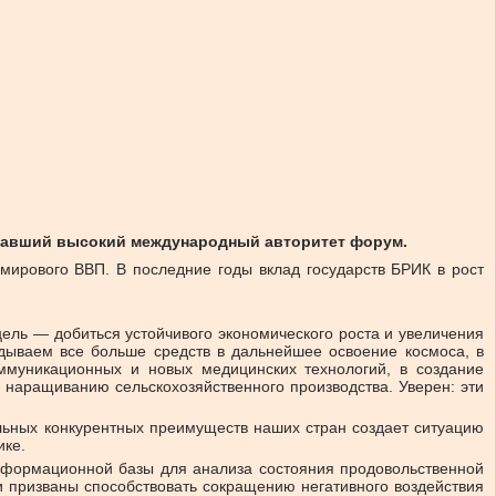
оевавший высокий международный авторитет форум.
мирового ВВП. В последние годы вклад государств БРИК в рост
ель — добиться устойчивого экономического роста и увеличения
дываем все больше средств в дальнейшее освоение космоса, в
ммуникационных и новых медицинских технологий, в создание
 наращиванию сельскохозяйственного производства. Уверен: эти
льных конкурентных преимуществ наших стран создает ситуацию
ике.
нформационной базы для анализа состояния продовольственной
и призваны способствовать сокращению негативного воздействия