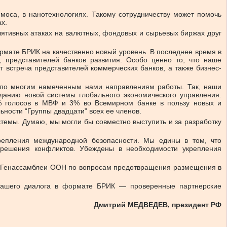
моса, в нанотехнологиях. Такому сотрудничеству может помочь
х.
ятивных атаках на валютных, фондовых и сырьевых биржах друг
ормате БРИК на качественно новый уровень. В последнее время в
 представителей банков развития. Особо ценно то, что наше
т встреча представителей коммерческих банков, а также бизнес-
л по многим намеченным нами направлениям работы. Так, наши
данию новой системы глобального экономического управления.
% голосов в МВФ и 3% во Всемирном банке в пользу новых и
ности “Группы двадцати” всех ее членов.
темы. Думаю, мы могли бы совместно выступить и за разработку
репления международной безопасности. Мы едины в том, что
 решения конфликтов. Убеждены в необходимости укрепления
ях Генассамблеи ООН по вопросам предотвращения размещения в
 нашего диалога в формате БРИК — проверенные партнерские
Дмитрий МЕДВЕДЕВ, президент РФ