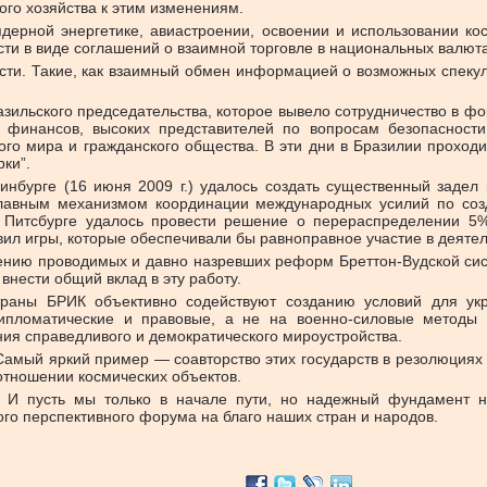
ого хозяйства к этим изменениям.
дерной энергетике, авиастроении, освоении и использовании кос
ти в виде соглашений о взаимной торговле в национальных валюта
ти. Такие, как взаимный обмен информацией о возможных спекул
азильского председательства, которое вывело сотрудничество в ф
 финансов, высоких представителей по вопросам безопасности,
го мира и гражданского общества. В эти дни в Бразилии проходи
ки”.
нбурге (16 июня 2009 г.) удалось создать существенный заде
й главным механизмом координации международных усилий по соз
в Питсбурге удалось провести решение о перераспределении 5
ил игры, которые обеспечивали бы равноправное участие в деятель
ению проводимых и давно назревших реформ Бреттон-Вудской сис
внести общий вклад в эту работу.
траны БРИК объективно содействуют созданию условий для ук
ипломатические и правовые, а не на военно-силовые методы
я справедливого и демократического мироустройства.
. Самый яркий пример — соавторство этих государств в резолюци
отношении космических объектов.
е. И пусть мы только в начале пути, но надежный фундамент
го перспективного форума на благо наших стран и народов.