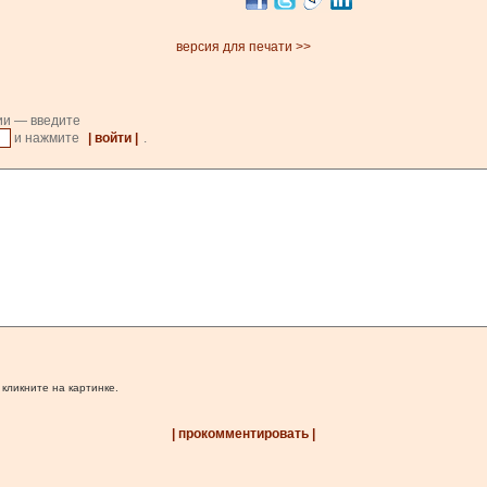
версия для печати >>
ии — введите
и нажмите
| войти |
.
 кликните на картинке.
| прокомментировать |