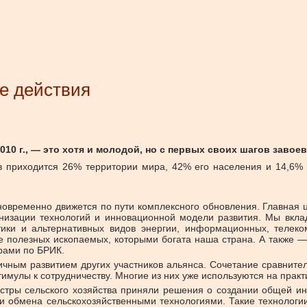
е действия
2010 г., — это хотя и молодой, но с первых своих шагов зав
тв приходится 26% территории мира, 42% его населения и 14,6% 
новременно движется по пути комплексного обновления. Главная ц
низации технологий и инновационной модели развития. Мы вкла
тики и альтернативных видов энергии, информационных, телеко
 полезных ископаемых, которыми богата наша страна. А также —
рами по БРИК.
ичным развитием других участников альянса. Сочетание сравните
мулы к сотрудничеству. Многие из них уже используются на практ
истры сельского хозяйства приняли решения о создании общей и
я и обмена сельскохозяйственными технологиями. Такие технологи