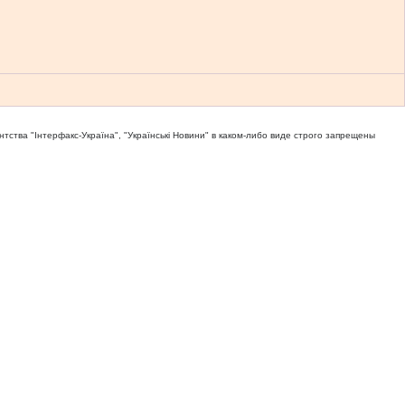
тва "Iнтерфакс-Україна", "Українськi Новини" в каком-либо виде строго запрещены