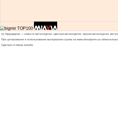
(c) Укррудпром — новости металлургии: цветная металлургия, черная металлургия, мета
При цитировании и использовании материалов ссылка на
www.ukrrudprom.ua
обязательна.
Сделано в miavia estudia.