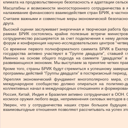
климата на продовольственную безопасность и адаптации сельск
Масштабны и возможности многостороннего сотрудничества в я
налаживание финансового взаимодействия стран БРИК, в частнос
Считаем важными и совместные меры экономической безопаснос
друга.
Высокой оценки заслуживает энергичная и творческая работа бр
рамках БРИК состоялись крайне полезные встречи министров
сотрудничество расширяется за счет подключения к нему делово
форум и конференция научно-исследовательских центров “четвер
Со времени первого полноформатного саммита БРИК в Екатери
государства активно участвуют в “Группе двадцати”, ставше
Именно на основе общего подхода на саммите “двадцатки” 
развивающихся экономик. Мы выступаем за принятие четких прав
Кроме того, страны БРИК будут стремиться к успешному заверш
программы действий “Группы двадцати” в посткризисный период, 
Укрепляя экономический фундамент многополярного мира, с
международное сообщество должно опираться на политико-д
коллективных начал в международных отношениях и формировани
Россия, Китай, Индия и Бразилия активно сотрудничают в ООН
космосе оружия любого вида, неприменения силовых методов в 
Уверен, что у сотрудничества наших стран большое будуще
взаимовыгодные отношения позволяют рассчитывать на успех это