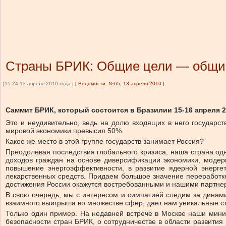
Страны БРИК: Общие цели — общи
[15:24 13 апреля 2010 года ]
[
Ведомости, №65, 13 апреля 2010
]
Саммит БРИК, который состоится в Бразилии 15-16 апреля 
Это и неудивительно, ведь на долю входящих в него государс
мировой экономики превысил 50%.
Какое же место в этой группе государств занимает Россия?
Преодолевая последствия глобального кризиса, наша страна од
доходов граждан на основе диверсификации экономики, модер
повышение энергоэффективности, в развитие ядерной энерге
лекарственных средств. Придаем большое значение переработке
достижения России окажутся востребованными и нашими партне
В свою очередь, мы с интересом и симпатией следим за динам
взаимного выигрыша во множестве сфер, дает нам уникальные сти
Только один пример. На недавней встрече в Москве наши мин
безопасности стран БРИК, о сотрудничестве в области развити