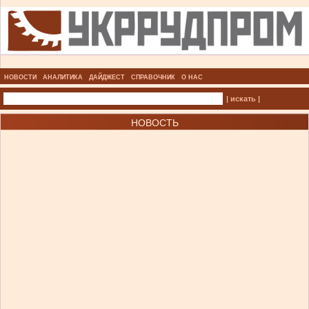
НОВОСТИ
АНАЛИТИКА
ДАЙДЖЕСТ
СПРАВОЧНИК
О НАС
| искать |
НОВОСТЬ