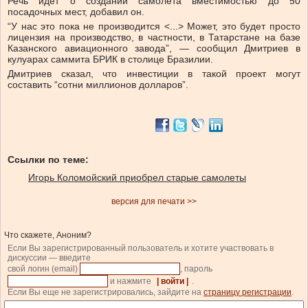
Речь идет о создании самолета вместимостью до 50
посадочных мест, добавил он.
“У нас это пока не производится <...> Может, это будет просто
лицензия на производство, в частности, в Татарстане на базе
Казанского авиационного завода”, — сообщил Дмитриев в
кулуарах саммита БРИК в столице Бразилии.
Дмитриев сказал, что инвестиции в такой проект могут
составить “сотни миллионов долларов”.
Ссылки по теме:
Игорь Коломойский приобрел старые самолеты
версия для печати >>
Что скажете, Аноним?
Если Вы зарегистрированный пользователь и хотите участвовать в
дискуссии — введите
свой логин (email)
, пароль
и нажмите
| войти |
.
Если Вы еще не зарегистрировались, зайдите на
страницу регистрации
.