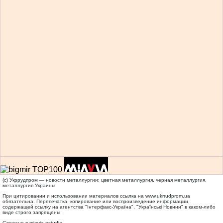
(c) Укррудпром — новости металлургии: цветная металлургия, черная металлургия,
металлургия Украины
При цитировании и использовании материалов ссылка на
www.ukrrudprom.ua
обязательна. Перепечатка, копирование или воспроизведение информации,
содержащей ссылку на агентства "Iнтерфакс-Україна", "Українськi Новини" в каком-либо
виде строго запрещены
Сделано в miavia estudia.