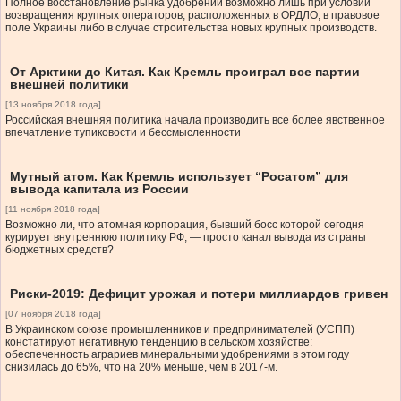
Полное восстановление рынка удобрений возможно лишь при условии
возвращения крупных операторов, расположенных в ОРДЛО, в правовое
поле Украины либо в случае строительства новых крупных производств.
От Арктики до Китая. Как Кремль проиграл все партии
внешней политики
[13 ноября 2018 года]
Российская внешняя политика начала производить все более явственное
впечатление тупиковости и бессмысленности
Мутный атом. Как Кремль использует “Росатом” для
вывода капитала из России
[11 ноября 2018 года]
Возможно ли, что атомная корпорация, бывший босс которой сегодня
курирует внутреннюю политику РФ, — просто канал вывода из страны
бюджетных средств?
Риски-2019: Дефицит урожая и потери миллиардов гривен
[07 ноября 2018 года]
В Украинском союзе промышленников и предпринимателей (УСПП)
констатируют негативную тенденцию в сельском хозяйстве:
обеспеченность аграриев минеральными удобрениями в этом году
снизилась до 65%, что на 20% меньше, чем в 2017-м.