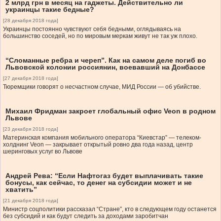
2 млрд грн в месяц на гаджеты. Действительно ли
украинцы такие бедные?
[28 декабря 2018 года]
Украинцы постоянно чувствуют себя бедными, оглядываясь на
большинство соседей, но по мировым меркам живут не так уж плохо.
“Сломанные ребра и череп”. Как на самом деле погиб во
Львовской колонии россиянин, воевавший на Донбассе
[27 декабря 2018 года]
Тюремщики говорят о несчастном случае, МИД России — об убийстве.
Михаил Фридман закроет глобальный офис Veon в родном
Львове
[23 декабря 2018 года]
Материнская компания мобильного оператора “Киевстар” — телеком-
холднинг Veon — закрывает открытый ровно два года назад, центр
шеринговых услуг во Львове
Андрей Рева: “Если Нафтогаз будет выплачивать такие
бонусы, как сейчас, то денег на субсидии может и не
хватить”
[21 декабря 2018 года]
Министр соцполитики рассказал “Стране”, кто в следующем году останется
без субсидий и как будут следить за доходами заробитчан