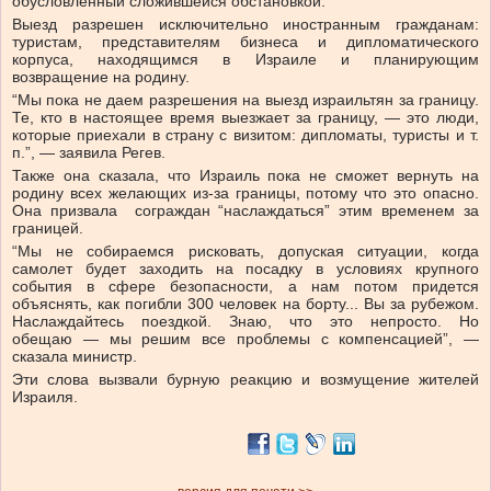
обусловленный сложившейся обстановкой.
Выезд разрешен исключительно иностранным гражданам:
туристам, представителям бизнеса и дипломатического
корпуса, находящимся в Израиле и планирующим
возвращение на родину.
“Мы пока не даем разрешения на выезд израильтян за границу.
Те, кто в настоящее время выезжает за границу, — это люди,
которые приехали в страну с визитом: дипломаты, туристы и т.
п.”, — заявила Регев.
Также она сказала, что Израиль пока не сможет вернуть на
родину всех желающих из-за границы, потому что это опасно.
Она призвала сограждан “наслаждаться” этим временем за
границей.
“Мы не собираемся рисковать, допуская ситуации, когда
самолет будет заходить на посадку в условиях крупного
события в сфере безопасности, а нам потом придется
объяснять, как погибли 300 человек на борту... Вы за рубежом.
Наслаждайтесь поездкой. Знаю, что это непросто. Но
обещаю — мы решим все проблемы с компенсацией”, —
сказала министр.
Эти слова вызвали бурную реакцию и возмущение жителей
Израиля.