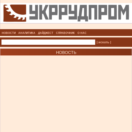
НОВОСТИ
АНАЛИТИКА
ДАЙДЖЕСТ
СПРАВОЧНИК
О НАС
| искать |
НОВОСТЬ