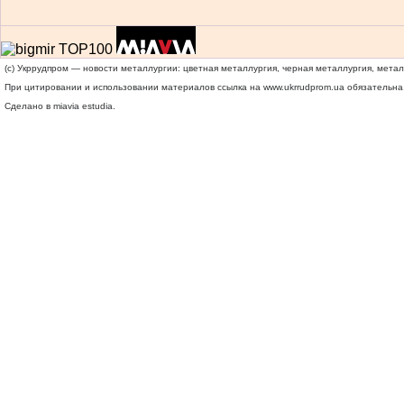
(c) Укррудпром — новости металлургии: цветная металлургия, черная металлургия, мета
При цитировании и использовании материалов ссылка на
www.ukrrudprom.ua
обязательна.
Сделано в miavia estudia.