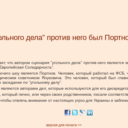
ольного дела” против него был Портн
ет, что автором сценария “угольного дела” против него является 
“Европейская Солидарность”.
нючего шоу является Портнов. Человек, который работал на ФСБ, 
ическим советником Януковича. Это человек, который был глав
заседание по “угольному делу”.
, являются авторами дел, которые используются для его дискредит
в, который лично, или через своих родственников, писали соответ
, чтобы отвлечь внимание от настоящих угроз для Украины и заблок
версия для печати >>