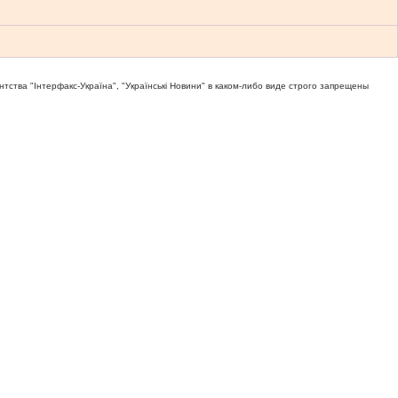
тва "Iнтерфакс-Україна", "Українськi Новини" в каком-либо виде строго запрещены