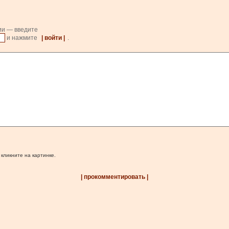
ии — введите
и нажмите
| войти |
.
 кликните на картинке.
| прокомментировать |