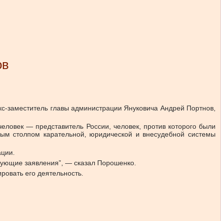
ов
экс-заместитель главы администрации Януковича Андрей Портнов,
человек — представитель России, человек, против которого были
ным столпом карательной, юридической и внесудебной системы
ации.
ствующие заявления”, — сказал Порошенко.
ировать его деятельность.