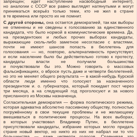
запрещен; идет наступление насвободный интернет),
но аналогии с СССР все равно выглядят натянутыми и могут
приниматься всерьёз только теми, кто не жил в стране
в те времена или просто их не помнит.
С другой стороны,
она остается демократией, так как выборы
не отменены и не сведены к голосованию за единственного
кандидата, что было нормой в коммунистические времена. Да,
на президентских и любых прочих выборах кандидаты,
выражающие сколь-либо заметное несогласие с властями,
почти не имеют шансов попасть в бюллетень для
голосования — но, повторю, альтернативность присутствует,
и если население было бы действительно готово к протесту,
кандидаты власти не получили большинства
и почувствовали бы это. Можно говорить о массовых
фальсификациях, о вбросе пусть даже и четверти бюллетеней,
но это не меняет общего результата — в какой-нибудь Курской
области люди именно что голосуют за назначенного
президентом и. о. губернатора, который покидает пост через
три месяца, а на следующий год проголосуют и за нового
присланного из Москвы назначенца.
Согласительная демократия — форма политического режима,
которая адекватна абсолютно пассивному обществу, полностью
погружённому в свои текущие проблемы и не желающему
вмешиваться в политические процессы. На всех выборах,
в которых участвовал Владимир Путин, в бюллетене
присутствовали кандидаты, избрание которых могло придать
стране новый вектор, но никто из них не набрал ни то что
большинства — даже четверти голосов. Сравнивая это