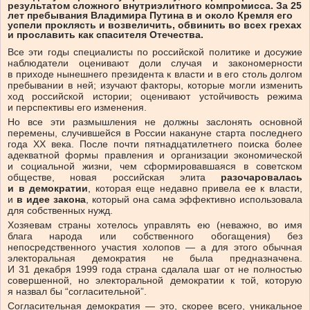
результатом сложного внутриэлитного компромисса. За 25
лет пребывания Владимира Путина в и около Кремля его
успели проклясть и возвеличить, обвинить во всех грехах
и прославить как спасителя Отечества.
Все эти годы специалисты по российской политике и досужие
наблюдатели оценивают доли случая и закономерности
в приходе нынешнего президента к власти и в его столь долгом
пребывании в ней; изучают факторы, которые могли изменить
ход российской истории; оценивают устойчивость режима
и перспективы его изменения.
Но все эти размышления не должны заслонять основной
перемены, случившейся в России накануне старта последнего
года ХХ века. После почти пятнадцатилетнего поиска более
адекватной формы правления и организации экономической
и социальной жизни, чем сформировавшаяся в советском
обществе, новая российская элита
разочаровалась
и в демократии
, которая еще недавно привела ее к власти,
и
в идее закона
, который она сама эффективно использовала
для собственных нужд.
Хозяевам страны хотелось управлять ею (неважно, во имя
блага народа или собственного обогащения) без
непосредственного участия холопов — а для этого обычная
электоральная демократия не была предназначена.
И 31 декабря 1999 года страна сдалала шаг от не полностью
совершенной, но электоральной демократии к той, которую
я назвал бы “согласительной”.
Согласительная демократия — это, скорее всего, уникальное