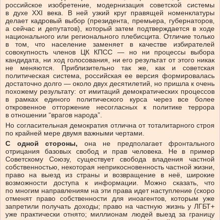
российское изобретение, модернизация советской системы
в духе XXI
века. В ней узкий круг правящей номенклатуры
делает кадровый выбор (президента, премьера, губернаторов,
а сейчас и депутатов), который затем подтверждается в ходе
национального или регионального плебисцита. Отличие только
в том, что население заменяет в качестве избирателей
совокупность членов ЦК КПСС — но ни процессы выбора
кандидата, ни ход голосования, ни его результат от этого никак
не меняются. Приблизительно так же,
как и советская
политическая система, российская ее версия формировалась
достаточно долго — около двух десятилетий, но пришла к очень
похожему результату: от имитаций демократических процессов
в рамках единого политического курса через все более
откровенное отторжение несогласных к политике террора
в отношении “врагов народа”.
Но согласительная демократия отлична от тоталитарного строя
по крайней мере двумя важными чертами.
С одной стороны,
она не предполагает фронтального
отрицания базовых свобод и прав человека. Не в пример
Советскому Союзу, существует свобода владения частной
собственностью, некоторая неприкосновенность частной жизни,
право на выезд из страны и возвращение в неё, широкие
возможности доступа к информации. Можно сказать, что
по многим направлениям на эти права идет наступление (скоро
отменят право собственности для иноагентов, которым уже
запретили получать доходы; право на частную жизнь у ЛГБТ+
уже практически отнято; миллионам людей выезд за границу