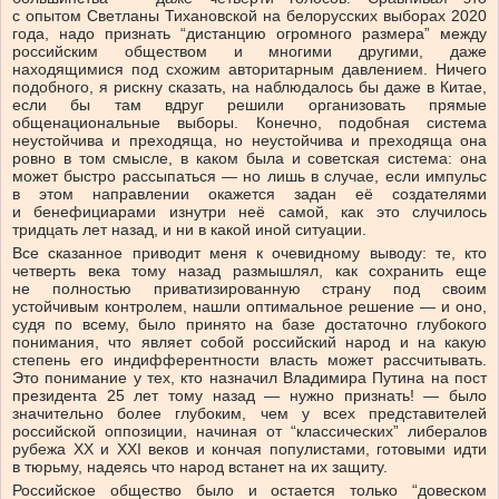
с опытом Светланы Тихановской на белорусских выборах 2020
года, надо признать “дистанцию огромного размера” между
российским обществом и многими другими, даже
находящимися под схожим авторитарным давлением. Ничего
подобного, я рискну сказать, на наблюдалось бы даже в Китае,
если бы там вдруг решили организовать прямые
общенациональные выборы. Конечно, подобная система
неустойчива и преходяща, но неустойчива и преходяща она
ровно в том смысле, в каком была и советская система: она
может быстро рассыпаться — но лишь в случае, если импульс
в этом направлении окажется задан её создателями
и бенефициарами изнутри неё самой, как это случилось
тридцать лет назад, и ни в какой иной ситуации.
Все сказанное приводит меня к очевидному выводу: те, кто
четверть века тому назад размышлял, как сохранить еще
не полностью приватизированную страну под своим
устойчивым контролем, нашли оптимальное решение — и оно,
судя по всему, было принято на базе достаточно глубокого
понимания, что являет собой российский народ и на какую
степень его индифферентности власть может рассчитывать.
Это понимание у тех, кто назначил Владимира Путина на пост
президента 25 лет тому назад — нужно признать! — было
значительно более глубоким, чем у всех представителей
российской оппозиции, начиная от “классических” либералов
рубежа XX
и
XXI веков и кончая популистами, готовыми идти
в тюрьму, надеясь что народ встанет на их защиту.
Российское общество было и остается только “довеском