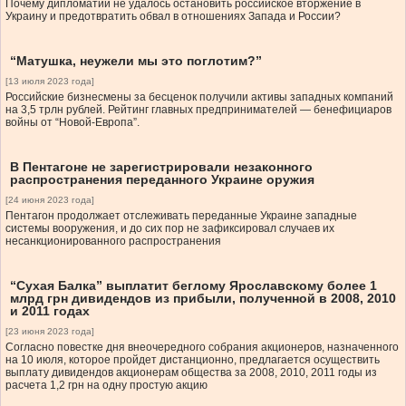
Почему дипломатии не удалось остановить российское вторжение в
Украину и предотвратить обвал в отношениях Запада и России?
“Матушка, неужели мы это поглотим?”
[13 июля 2023 года]
Российские бизнесмены за бесценок получили активы западных компаний
на 3,5 трлн рублей. Рейтинг главных предпринимателей — бенефициаров
войны от “Новой-Европа”.
В Пентагоне не зарегистрировали незаконного
распространения переданного Украине оружия
[24 июня 2023 года]
Пентагон продолжает отслеживать переданные Украине западные
системы вооружения, и до сих пор не зафиксировал случаев их
несанкционированного распространения
“Сухая Балка” выплатит беглому Ярославскому более 1
млрд грн дивидендов из прибыли, полученной в 2008, 2010
и 2011 годах
[23 июня 2023 года]
Согласно повестке дня внеочередного собрания акционеров, назначенного
на 10 июля, которое пройдет дистанционно, предлагается осуществить
выплату дивидендов акционерам общества за 2008, 2010, 2011 годы из
расчета 1,2 грн на одну простую акцию