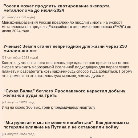
Россия может продлить квотирование экспорта
металлолома до июля-2024
[20 ноября 2023 года]
Минэкономразвития России предложило продлить квоты на экспорт
металлолома за пределы Евразийского экономического союза (ЕАЭС) до
июля 2024 года.
Ученые: Земля станет непригодной для жизни через 250
миллионов лет
[28 сентября 2023 года]
Кажется, у человечества появилась еще одна веская причина как можно
скорее отыскать в обозримой Вселенной подходящую для переселения
планету и разработать хоть какой-нибудь способ туда добраться. Потому
что времени на это осталось куда меньше, чем мы думали.
“Сухая Балка” беглого Ярославского нарастил добычу
железной руды на треть
[21 августа 2023 года]
Или на около 300 тыс. тонн к предыдущему кварталу
“Мы русские и мы не можем ошибаться”. Как дипломаты
потеряли влияние на Путина и не остановили войну
[04 августа 2023 года]