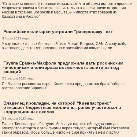
“Статистика внешней торговли показывает, что объемы импорта дронов и
микроэлектроники в Казахстан значительно выросли после вторжения
России в Украину. Возросли и масштабы импорта этих товаров из
Казахстана в Россию”
Российские олигархи устроили “распродажу” яхт
[10 мая 2023 года]
У крупных яхтенных брокеров Fraser, Moran, Burgess, C&N, Arconyachts
выставлен десяток яхт, связанных с российскими владельцами
Группа Ермака-Макфола предложила дать российским
чиновникам и олигархам возможность выйти из-под
санкций
[25 апреля 2023 года]
С обычных россиян за европейские визы предлагается брать “сбор на
восстановление Украины”
Владелец прокладки, на которой “Киевпастранс”
отмывает бюджетные миллионы, ранее участвовал в
коррупционных схемах
[18 апреля 2023 года]
Ранее “Киевпастранс” закупил большую партию оборудования для
электротранспорта у этой фирмы через тендер, который был составлен
таким образом, чтобы больше никто не смог принять в нем участия