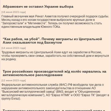
Абрамович не оставил Украине выбора
[18 июня 2023 года]
Главный везчунчик мая Ринат Ахметов получил очередной подарок судьбы.
Месяц назад к его ногам государством выбросило крупные доли в
“Запорожстали” и “Метинвесте”. Теперь он получил возможность стать
единственным владельцем Южного ГОКа.
“Как рабов, на убой”. Почему мигранты из Центральной
Азии оказываются под Бахмутом
[14 июня 2023 года]
Трудовые мигранты из Центральной Азии едут на заработки в Россию,
чтобы прокормить свои семьи, заработать на собственный дом и вернуться
на родину.
Трое российских производителей ж/д колёс нарвались на
антимонопольное расследование
[12 июня 2023 года]
Федеральная антимонопольная служба (ФАС) РФ возбудила три дела о
нарушении антимонопольного законодательства в отношении АО
“Выксунский металлургический завод” (ВМЗ, входит в “Объединенную
металлургическую компанию”), АО “Евраз НТМК” и ООО “Евраз ТК” (входят в
группу Evraz).
Таджикистан отказался вступать в экономический союз с