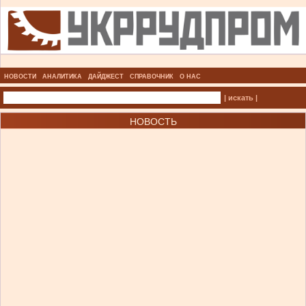
НОВОСТИ
АНАЛИТИКА
ДАЙДЖЕСТ
СПРАВОЧНИК
О НАС
| искать |
НОВОСТЬ