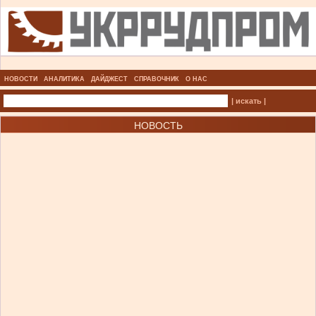
НОВОСТИ
АНАЛИТИКА
ДАЙДЖЕСТ
СПРАВОЧНИК
О НАС
| искать |
НОВОСТЬ