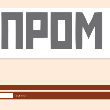
| искать |