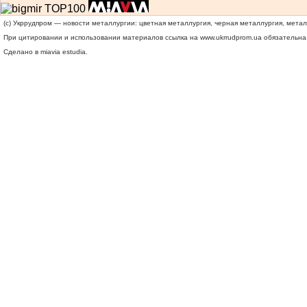
(c) Укррудпром — новости металлургии: цветная металлургия, черная металлургия, мета
При цитировании и использовании материалов ссылка на
www.ukrrudprom.ua
обязательна.
Сделано в miavia estudia.