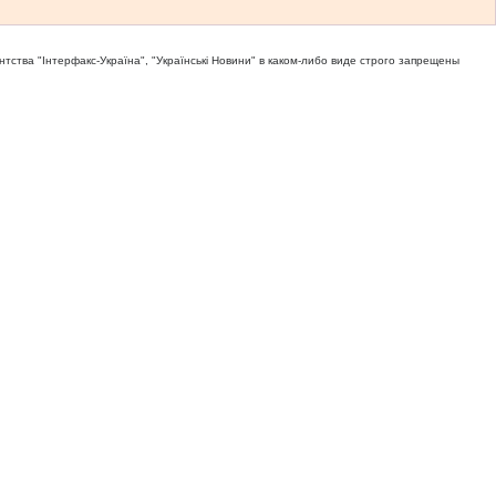
тва "Iнтерфакс-Україна", "Українськi Новини" в каком-либо виде строго запрещены