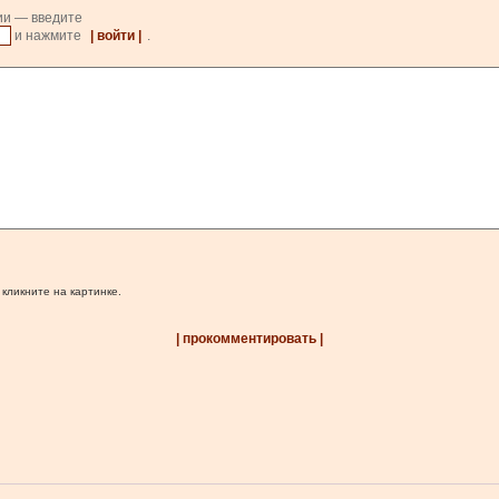
ии — введите
и нажмите
| войти |
.
 кликните на картинке.
| прокомментировать |