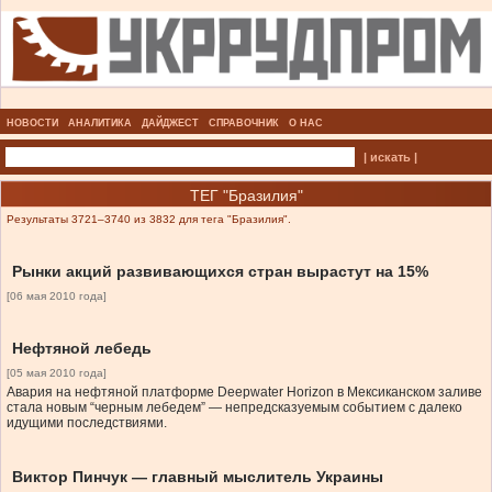
НОВОСТИ
АНАЛИТИКА
ДАЙДЖЕСТ
СПРАВОЧНИК
О НАС
| искать |
ТЕГ "Бразилия"
Результаты 3721–3740 из 3832 для тега "Бразилия".
Рынки акций развивающихся стран вырастут на 15%
[06 мая 2010 года]
Нефтяной лебедь
[05 мая 2010 года]
Авария на нефтяной платформе Deepwater Horizon в Мексиканском заливе
стала новым “черным лебедем” — непредсказуемым событием с далеко
идущими последствиями.
Виктор Пинчук — главный мыслитель Украины