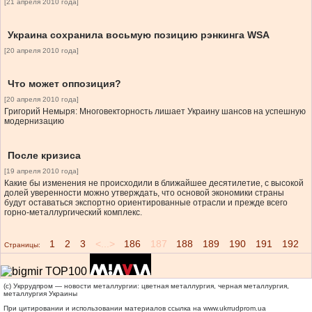
[21 апреля 2010 года]
Украина сохранила восьмую позицию рэнкинга WSА
[20 апреля 2010 года]
Что может оппозиция?
[20 апреля 2010 года]
Григорий Немыря: Многовекторность лишает Украину шансов на успешную
модернизацию
После кризиса
[19 апреля 2010 года]
Какие бы изменения не происходили в ближайшее десятилетие, с высокой
долей уверенности можно утверждать, что основой экономики страны
будут оставаться экспортно ориентированные отрасли и прежде всего
горно-металлургический комплекс.
1
2
3
<...>
186
187
188
189
190
191
192
Страницы:
(c) Укррудпром — новости металлургии: цветная металлургия, черная металлургия,
металлургия Украины
При цитировании и использовании материалов ссылка на
www.ukrrudprom.ua