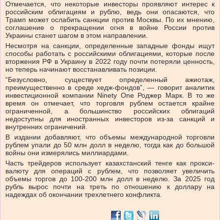
Отмечается, что некоторые инвесторы проявляют интерес к
российским облигациям и рублю, ведь они опасаются, что
Трамп может ослабить санкции против Москвы. По их мнению,
соглашение о прекращении огня в войне России против
Украины станет шагом в этом направлении.
Несмотря на санкции, определенные западные фонды ищут
способы работать с российскими облигациями, которые после
вторжения РФ в Украину в 2022 году почти потеряли ценность,
но теперь начинают восстанавливать позиции.
“Безусловно, существует определенный ажиотаж,
преимущественно в среде хедж-фондов”, — говорит аналитик
инвестиционной компании Ninety One Роджер Марк. В то же
время он отмечает, что торговля рублем остается крайне
ограниченной, а большинство российских облигаций
недоступны для иностранных инвесторов из-за санкций и
внутренних ограничений.
В издании добавляют, что объемы международной торговли
рублем упали до 50 млн долл в неделю, тогда как до большой
войны они измерялись миллиардами.
Часть трейдеров использует казахстанский тенге как прокси-
валюту для операций с рублем, что позволяет увеличить
объемы торгов до 100-200 млн долл в неделю. За 2025 год
рубль вырос почти на треть по отношению к доллару на
надеждах об окончании трехлетнего конфликта.