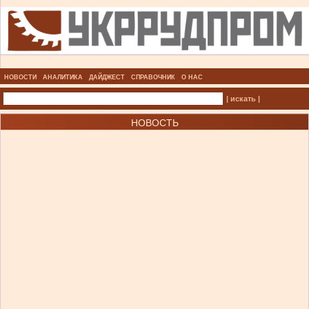
НОВОСТИ
АНАЛИТИКА
ДАЙДЖЕСТ
СПРАВОЧНИК
О НАС
| искать |
НОВОСТЬ